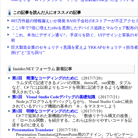
Insider.NET フォーラム 新着記事
第2回 簡潔なコーディングのために
（2017/7/26）
ラムダ式で記述できるメンバの増加、throw式、out変数、タプル
など、C# 7には以前よりもコードを簡潔に記述できるような機能が
導入されている
第1回 Visual Studio Codeデバッグの基礎知識
（2017/7/21）
Node.jsプログラムをデバッグしながら、Visual Studio Codeに統合
されているデバッグ機能の基本の「キ」をマスターしよう
第1回 明瞭なコーディングのために
（2017/7/19）
C# 7で追加された新機能の中から、「数値リテラル構文の改善」
と「ローカル関数」を紹介する。これらは分かりやすいコードを記
述するのに使える
Presentation Translator
（2017/7/18）
Presentation TranslatorはPowerPoint用のアドイン。プレゼンテーシ