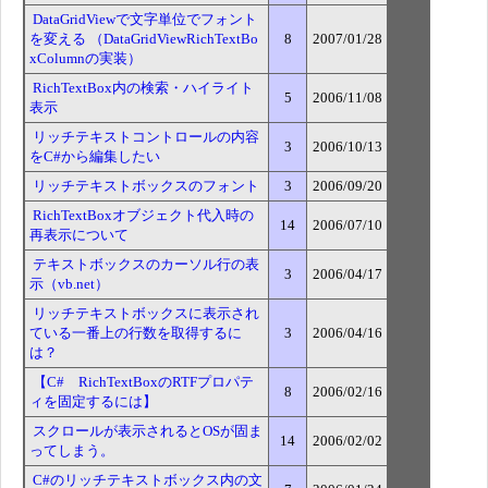
DataGridViewで文字単位でフォント
を変える （DataGridViewRichTextBo
8
2007/01/28
xColumnの実装）
RichTextBox内の検索・ハイライト
5
2006/11/08
表示
リッチテキストコントロールの内容
3
2006/10/13
をC#から編集したい
リッチテキストボックスのフォント
3
2006/09/20
RichTextBoxオブジェクト代入時の
14
2006/07/10
再表示について
テキストボックスのカーソル行の表
3
2006/04/17
示（vb.net）
リッチテキストボックスに表示され
ている一番上の行数を取得するに
3
2006/04/16
は？
【C# RichTextBoxのRTFプロパテ
8
2006/02/16
ィを固定するには】
スクロールが表示されるとOSが固ま
14
2006/02/02
ってしまう。
C#のリッチテキストボックス内の文