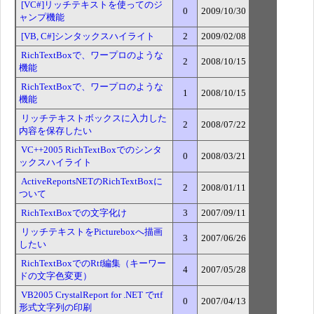
[VC#]リッチテキストを使ってのジ
0
2009/10/30
ャンプ機能
[VB, C#]シンタックスハイライト
2
2009/02/08
RichTextBoxで、ワープロのような
2
2008/10/15
機能
RichTextBoxで、ワープロのような
1
2008/10/15
機能
リッチテキストボックスに入力した
2
2008/07/22
内容を保存したい
VC++2005 RichTextBoxでのシンタ
0
2008/03/21
ックスハイライト
ActiveReportsNETのRichTextBoxに
2
2008/01/11
ついて
RichTextBoxでの文字化け
3
2007/09/11
リッチテキストをPictureboxへ描画
3
2007/06/26
したい
RichTextBoxでのRtf編集（キーワー
4
2007/05/28
ドの文字色変更）
VB2005 CrystalReport for .NET でrtf
0
2007/04/13
形式文字列の印刷