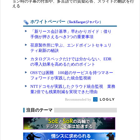
ョン時の字幕の付加や、多言語での質疑応答、スライドの翻訳を行
える
ホワイトペーパー
（
TechTargetジャパン
）
「新リース会計基準」早わかりガイド：借り
手側が押さえるべき3つの重要事項
荏原製作所に学ぶ、エンドポイントセキュリ
ティ刷新の秘訣
カタログスペックだけでは分からない、EDR
の導入効果を高めるためのポイント
OSSでは困難 100超のサービスを持つマネー
フォワードが実践した統合監視術
NTTドコモが実践したクラウド統合監視 業務
量2倍でも残業削減を実現できた理由
Recommended by
注目のテーマ