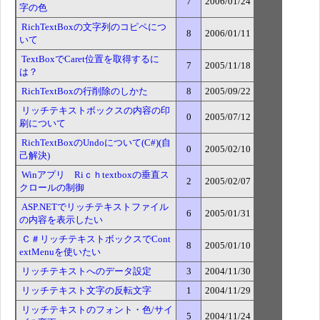
7
2006/01/24
字の色
RichTextBoxの文字列のコピペにつ
8
2006/01/11
いて
TextBoxでCaret位置を取得するに
7
2005/11/18
は？
RichTextBoxの行削除のしかた
8
2005/09/22
リッチテキストボックスの内容の印
0
2005/07/12
刷について
RichTextBoxのUndoについて(C#)(自
0
2005/02/10
己解決)
Winアプリ Riｃｈtextboxの垂直ス
2
2005/02/07
クロールの制御
ASP.NETでリッチテキストファイル
6
2005/01/31
の内容を表示したい
Ｃ＃リッチテキストボックスでCont
8
2005/01/10
extMenuを使いたい
リッチテキストへのデータ設定
3
2004/11/30
リッチテキスト文字の反転文字
1
2004/11/29
リッチテキストのフォント・色/サイ
5
2004/11/24