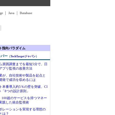
ge
Java
Database
クト指向パラダイム
ーパー
（
TechTargetジャパン
）
ら原因調査までを最短5分で、日
アプリ監視の改善方法
業が、自社技術や製品を起点と
開発で成功を収めるには
ト本番導入約5％の壁を突破、CI
き「8つの設計原則」
 100超のサービスを持つマネー
実践した統合監視術
ボレーションを実現する理想の
とは？