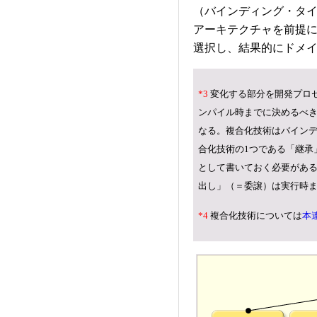
（バインディング・タ
アーキテクチャを前提
選択し、結果的にドメ
*3
変化する部分を開発プロ
ンパイル時までに決めるべ
なる。複合化技術はバイン
合化技術の1つである「継承
として書いておく必要がある
出し」（＝委譲）は実行時
*4
複合化技術については
本