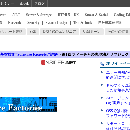
セミナー
eBook
ブログ
rver
.NET
Server & Storage
HTML5 + UX
Smart & Social
Coding Ed
SS
Network
Security
System Design
Test & Tools
自分戦略研究所
ィリポート裏話
SRE
DX時代のエンジニア
U＆Iターン
その他の特集
技術“Software Factories”詳解
> 第4回 フィーチャの実現法とサブジェ
ホワイトペ
エラー検知か
経新聞に学ぶ
ものづくり企
した新規事業
AIエージェン
Oが実践すべ
OSSでは困難
フォワードが
リモートコラ
設計開発環境