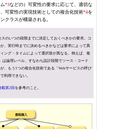
イム
*3
などの）可変性の要求に応じて、適切な
に、可変性の実現技術としての複合化技術
*4
を
インクラスが構築される。
セスのいつの段階までに決定しておくべきかの要求。コ
きか、実行時までに決めるべきかなどは要求によって異
ディング・タイムによって選択肢が異なる。例えば、複
」は論理レベル、すなわち設計段階でソース・コード
が、もう1つの複合化技術である「Webサービスの呼び
まで利用できない。
連載第2回
を参考のこと。