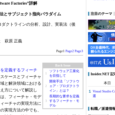
re Factories”詳解
現法とサブジェクト指向パラダイム
注目のテーマ
ロダクトラインの分析、設計、実装法（後
 萩原 正義
Page1
Page2
Page3
Back Issue
求を定義するフィーチ
ソフトウェア工業化
1
Insider.NE
を目指して
ースケースとフィーチャ
開発手法「ソフトウ
本日
領域と解決領域における
2
ェア・プロダクトラ
考え方について解説し
イン」とは？
Visual Stu
選
長期的な要求を定義
回は、フィーチャ・モデ
3
するフィーチャ・モ
フィーチャの実現方法に
デル
転職／派遣情
その実現方法の中でも、