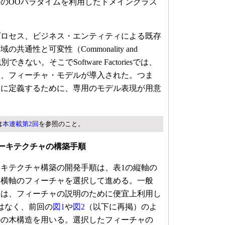
のOOパラダイムを利用したドメインクラス
ロセス、ビジネス・エンティティによる既存
通性と可変性（Commonality and
きない。そこでSoftware Factoriesでは、
に、フィーチャ・モデルが導入された。つま
確に定義するために、専用のモデル表現が用意
は
本連載第2回
を参照のこと。
ーキテクチャの構築手順
キテクチャ構築の開発手順は、表1の縦軸の
、横軸のフィーチャを選択して進める。一般
には、フィーチャの説明のために便宜上利用し
はなく、前回の
図1
や
図2
（以下に再掲）のよ
ルの木構造を用いる。選択したフィーチャの