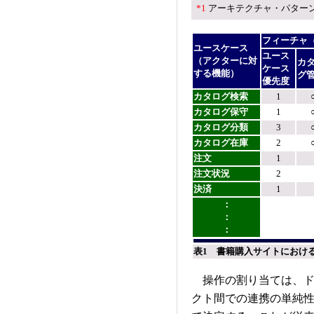
*1
アーキテクチャ・パター
フィーチャ
ユースケース
ユース
（アクターに対
カ
ケース
する機能）
グ
優先度
カタログ検索
1
カタログ保守
1
カタログ分類
3
カタログ在庫
2
注文
1
注文状況
2
決済
1
：
：
：
表1 書籍購入サイトにおけ
操作の割り当ては、ド
クト間での連携の単純