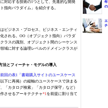
に対応する技術の1つとして、先進的な開発
年
の
クト指向パラダイム」を紹介する。
エ
チ
はビジネス・プロセス、ビジネス・エンティ
化される。OO（オブジェクト指向）パラダ
、クラスの識別、オブジェクト間のシーケンス
題領域に対する論理レベルのドメインクラスが
。
方法とフィーチャ・モデルの導入
、
前回の表1「書籍購入サイトのユースケース
（以下に再掲）の縦軸のユースケースで決まる
ば、「カタログ検索」「カタログ保守」など）
動作させるアーキテクチャ
*1
を前提に割り当て