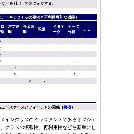
ンなどを利用して別に確立する。
（アーキテクチャの要求と再利用可能な機能）
タロ
注文処
課金処
メタデ
データ
認証
……
管理
理
理
ータ
分析
○
○
○
○
○
○
○
○
○
○
○
るユースケースとフィーチャの関係（
再掲
）
メインクラスのインスタンスであるオブジェ
性、クラスの拡張性、再利用性などを基準にし