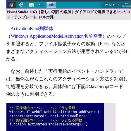
Visual Studio 11の［新しい項目の追加］ダイアログで選択できる3つの
ト・テンプレート（C#の例）
ActivationKind列挙体
（Windows.ApplicationModel.Activation名前空間）のヘルプ
を参照すると、ファイル拡張子からの起動（File）などさ
まざまなアクティベーション方法が用意されているのが分
かる。
なお、前述した「実行開始のイベント・ハンドラ」で
は、当然ながらこれらのアクティベーション方法を判別し
て処理を分岐できる。具体的には下記のJavaScriptコード
例のように判別できる。
// 実行開始のイベント・ハンドラを登録
Windows.UI.WebUI.WebUIApplication.addEventLi
stener("activated", activatedHandler);
// 実行開始のイベント・ハンドラとなる関数
function activatedHandler(eventArgs) {