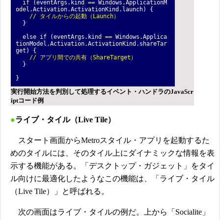
if (eventArgs.kind == Windows.ApplicationM
odel.Activation.ActivationKind.launch) {
// タイルからの起動（Launch）
}
else if (eventArgs.kind == Windows.Applica
tionModel.Activation.ActivationKind.shareTar
get) {
// アプリ間での共有（ShareTarget）
}
}
実行開始方法を判別して処理するイベント・ハンドラのJavaScr
iptコード例
●
ライブ・タイル（Live Tile）
スタート画面からMetroスタイル・アプリを起動するた
めのタイルには、そのタイル上にダイナミックな情報を表
示する機能がある。「デスクトップ・ガジェット」をタイ
ル向けに最適化したようなこの機能は、「ライブ・タイル
（Live Tile）」と呼ばれる。
次の画面はライブ・タイルの例だ。上から「Socialite」