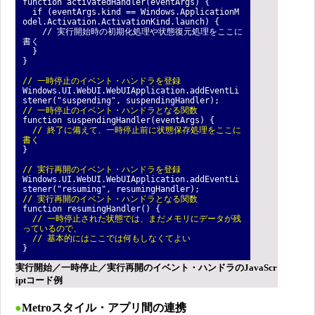
function activatedHandler(eventArgs) {
if (eventArgs.kind == Windows.ApplicationM
odel.Activation.ActivationKind.launch) {
// 実行開始時の初期化処理や状態復元処理をここに
書く
}
}
// 一時停止のイベント・ハンドラを登録
Windows.UI.WebUI.WebUIApplication.addEventLi
stener("suspending", suspendingHandler);
// 一時停止のイベント・ハンドラとなる関数
function suspendingHandler(eventArgs) {
// 終了に備えて、一時停止前に状態保存処理をここに
書く
}
// 実行再開のイベント・ハンドラを登録
Windows.UI.WebUI.WebUIApplication.addEventLi
stener("resuming", resumingHandler);
// 実行再開のイベント・ハンドラとなる関数
function resumingHandler() {
// 一時停止された状態では、まだメモリにデータが残
っているので、
// 基本的にはここでは何もしなくてよい
}
実行開始／一時停止／実行再開のイベント・ハンドラのJavaScr
iptコード例
●
Metroスタイル・アプリ間の連携