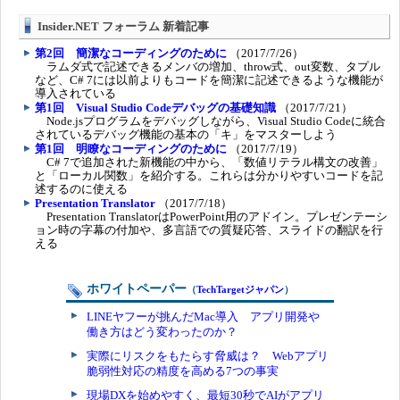
Insider.NET フォーラム 新着記事
第2回 簡潔なコーディングのために
（2017/7/26）
ラムダ式で記述できるメンバの増加、throw式、out変数、タプル
など、C# 7には以前よりもコードを簡潔に記述できるような機能が
導入されている
第1回 Visual Studio Codeデバッグの基礎知識
（2017/7/21）
Node.jsプログラムをデバッグしながら、Visual Studio Codeに統合
されているデバッグ機能の基本の「キ」をマスターしよう
第1回 明瞭なコーディングのために
（2017/7/19）
C# 7で追加された新機能の中から、「数値リテラル構文の改善」
と「ローカル関数」を紹介する。これらは分かりやすいコードを記
述するのに使える
Presentation Translator
（2017/7/18）
Presentation TranslatorはPowerPoint用のアドイン。プレゼンテーシ
ョン時の字幕の付加や、多言語での質疑応答、スライドの翻訳を行
える
ホワイトペーパー
（
TechTargetジャパン
）
LINEヤフーが挑んだMac導入 アプリ開発や
働き方はどう変わったのか？
実際にリスクをもたらす脅威は？ Webアプリ
脆弱性対応の精度を高める7つの事実
現場DXを始めやすく、最短30秒でAIがアプリ