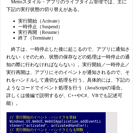
Metroスタイル・アプリのライフタイム管理では、主に
下記の実行状態の切り替えがある。
実行開始（Activate）
一時停止（Suspend）
実行再開（Resume）
終了（Terminate）
終了は、一時停止した後に起こるので、アプリに通知さ
れない（そのため、状態の保存などの処理は一時停止の通
知の際に行わなければならない）。実行開始／一時停止／
実行再開は、アプリにそのイベントが通知されるので、そ
れをハンドルして適切な処理を行う。具体的には、下記の
ようなコードでイベント処理を行う（JavaScriptの場合。
詳しくは後編で説明するが、C++やC#、VBでも記述可
能）。
// 実行開始のイベント・ハンドラを登録
Windows.UI.WebUI.WebUIApplication.addEventLi
stener("activated", activatedHandler);
// 実行開始のイベント・ハンドラとなる関数