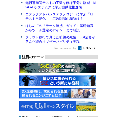
無影響確認テストの工数をほぼ半分に削減、M
S&ADシステムズに学ぶ自動化推進術
ニデックアドバンステクノロジーに学ぶ「UI
テスト自動化」 工数削減の秘訣は？
はじめての「データ連携」ガイド：基礎知識
からツール選定のポイントまで解説
クラウド移行で見えた監視の死角、SBI証券が
選んだ統合オブザーバビリティ実践
Recommended by
注目のテーマ