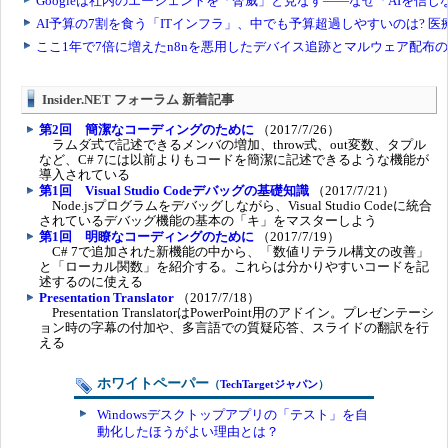
Insider.NET フォーラム 新着記事
第2回 簡潔なコーディングのために
（2017/7/26）
ラムダ式で記述できるメンバの増加、throw式、out変数、タプル
など、C# 7には以前よりもコードを簡潔に記述できるような機能が
導入されている
第1回 Visual Studio Codeデバッグの基礎知識
（2017/7/21）
Node.jsプログラムをデバッグしながら、Visual Studio Codeに統合
されているデバッグ機能の基本の「キ」をマスターしよう
第1回 明瞭なコーディングのために
（2017/7/19）
C# 7で追加された新機能の中から、「数値リテラル構文の改善」
と「ローカル関数」を紹介する。これらは分かりやすいコードを記
述するのに使える
Presentation Translator
（2017/7/18）
Presentation TranslatorはPowerPoint用のアドイン。プレゼンテーシ
ョン時の字幕の付加や、多言語での質疑応答、スライドの翻訳を行
える
ホワイトペーパー
（
TechTargetジャパン
）
Windowsデスクトップアプリの「テスト」を自
動化したほうがよい理由とは？