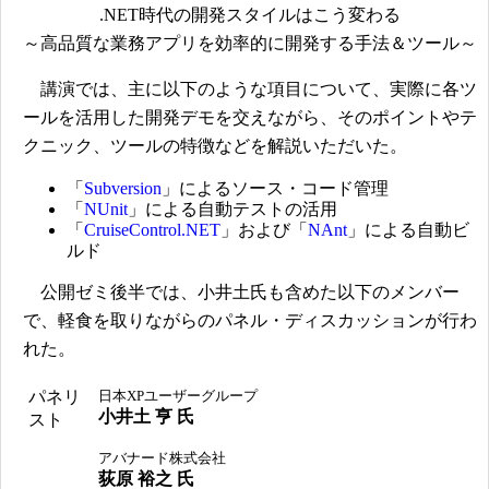
.NET時代の開発スタイルはこう変わる
～高品質な業務アプリを効率的に開発する手法＆ツール～
講演では、主に以下のような項目について、実際に各ツ
ールを活用した開発デモを交えながら、そのポイントやテ
クニック、ツールの特徴などを解説いただいた。
「
Subversion
」によるソース・コード管理
「
NUnit
」による自動テストの活用
「
CruiseControl.NET
」および「
NAnt
」による自動ビ
ルド
公開ゼミ後半では、小井土氏も含めた以下のメンバー
で、軽食を取りながらのパネル・ディスカッションが行わ
れた。
パネリ
日本XPユーザーグループ
小井土 亨 氏
スト
アバナード株式会社
荻原 裕之 氏