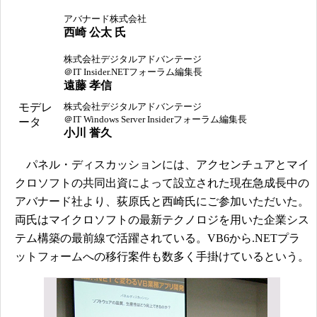
アバナード株式会社
西崎 公太 氏
株式会社デジタルアドバンテージ
＠IT Insider.NETフォーラム編集長
遠藤 孝信
モデレ
株式会社デジタルアドバンテージ
＠IT Windows Server Insiderフォーラム編集長
ータ
小川 誉久
パネル・ディスカッションには、アクセンチュアとマイ
クロソフトの共同出資によって設立された現在急成長中の
アバナード社より、荻原氏と西崎氏にご参加いただいた。
両氏はマイクロソフトの最新テクノロジを用いた企業シス
テム構築の最前線で活躍されている。VB6から.NETプラ
ットフォームへの移行案件も数多く手掛けているという。