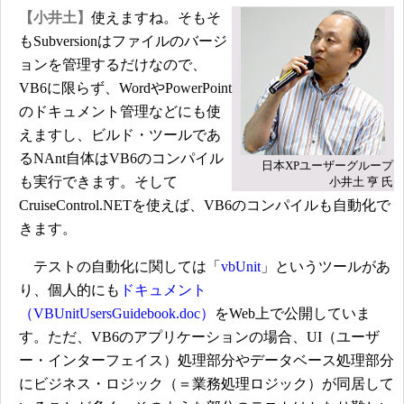
【小井土】
使えますね。そもそ
もSubversionはファイルのバージ
ョンを管理するだけなので、
VB6に限らず、WordやPowerPoint
のドキュメント管理などにも使
えますし、ビルド・ツールであ
るNAnt自体はVB6のコンパイル
日本XPユーザーグループ
も実行できます。そして
小井土 亨 氏
CruiseControl.NETを使えば、VB6のコンパイルも自動化で
きます。
テストの自動化に関しては「
vbUnit
」というツールがあ
り、個人的にも
ドキュメント
（VBUnitUsersGuidebook.doc）
をWeb上で公開していま
す。ただ、VB6のアプリケーションの場合、UI（ユーザ
ー・インターフェイス）処理部分やデータベース処理部分
にビジネス・ロジック（＝業務処理ロジック）が同居して