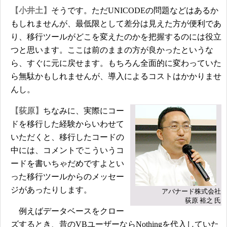
【小井土】
そうです。ただUNICODEの問題などはあるか
もしれませんが、最低限として差分は見えた方が便利であ
り、移行ツールがどこを変えたのかを把握するのには役立
つと思います。ここは前のままの方が良かったというな
ら、すぐに元に戻せます。もちろん全面的に変わっていた
ら無駄かもしれませんが、導入によるコストはかかりませ
んし。
【荻原】
ちなみに、実際にコー
ドを移行した経験からいわせて
いただくと、移行したコードの
中には、コメントでこういうコ
ードを書いちゃだめですよとい
った移行ツールからのメッセー
ジがあったりします。
アバナード株式会社
荻原 裕之 氏
例えばデータベースをクロー
ズするとき、昔のVBユーザーならNothingを代入していた