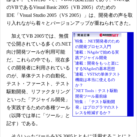
のVBであるVisual Basic 2005（VB 2005）のための
IDE「Visual Studio 2005（VS 2005）」は、開発者の声を取
り入れながら着々とバージョンアップが重ねられてきた。
加えてVB 2005では、無償
特集：.NET開発者のため
で公開されている多くの.NET
の開発プロセス入門
向け開発ツールが利用可能
連載：NAgileで始める実
践アジャイル開発
だ。これらの中でも、現在多
連載：開発をもっと楽に
くの開発者に利用されている
するNAgileの基本思想
連載：VSTSの単体テスト
のが、単体テストの自動化、
機能は本当に使えるの
テスト・ファースト、テスト
か？
.NET Tools：テスト駆動
駆動開発、リファクタリング
開発ツール最前線
といった「アジャイル開発」
特集：「テスト駆動開
を実践するための各種ツール
発」はプログラマのスト
レスを軽減するか？
（以降では単に「ツール」と
記す）である。
そういったツールをVS 2005とともに活用することによ