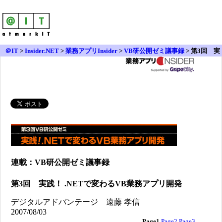
＠IT
>
Insider.NET
>
業務アプリInsider
>
VB研公開ゼミ議事録
> 第3回 実
践！ .NETで変わるVB業務アプリ開発
連載：VB研公開ゼミ議事録
第3回 実践！ .NETで変わるVB業務アプリ開発
デジタルアドバンテージ 遠藤 孝信
2007/08/03
Page1
Page2
Page3