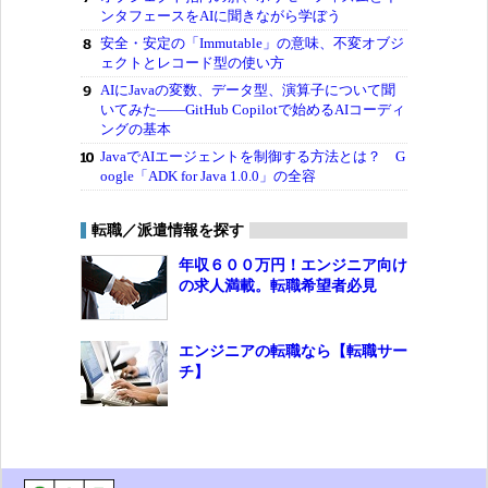
ンタフェースをAIに聞きながら学ぼう
安全・安定の「Immutable」の意味、不変オブジ
ェクトとレコード型の使い方
AIにJavaの変数、データ型、演算子について聞
いてみた――GitHub Copilotで始めるAIコーディ
ングの基本
JavaでAIエージェントを制御する方法とは？ G
oogle「ADK for Java 1.0.0」の全容
転職／派遣情報を探す
年収６００万円！エンジニア向け
の求人満載。転職希望者必見
エンジニアの転職なら【転職サー
チ】