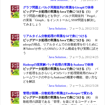
グラフ問題とバルク同期並列の常識をGiraphで体得
ビッグデータ処理の常識をJavaで身につける（5）
グ
ラフ問題の概要などを学び、バルク同期並列「Pregel」
の実装「Giraph」をインストールしSSSP問題を解決し
てみましょう
「
Java Solution
」フォーラム 2012/3/22
リアルタイム分散処理の常識をS4で身につける
ビッグデータ処理の常識をJavaで身につける（6）
H
adoopの弱点、リアルタイムでの分散処理を行うために
米Yahoo!が作ったOSSのシステム構成を学び実際に試そ
う
「
Java Solution
」フォーラム 2012/4/25
Hadoopの現実解バッチ処理の常識をAsakusaで体得
ビッグデータ処理の常識をJavaで身につける（7）
バ
ッチ処理をおさらいし4つのバッチ処理開発用のJavaフ
レームワークの中からAsakusaの概要や機能、使い方な
どを解説
「
Java Solution
」フォーラム 2012/5/28
管理が困難―分散処理の常識はZooKeeperで変わる
ビッグデータ処理の常識をJavaで身につける（8）
分
散処理の課題である「管理」を楽にするコーディネー