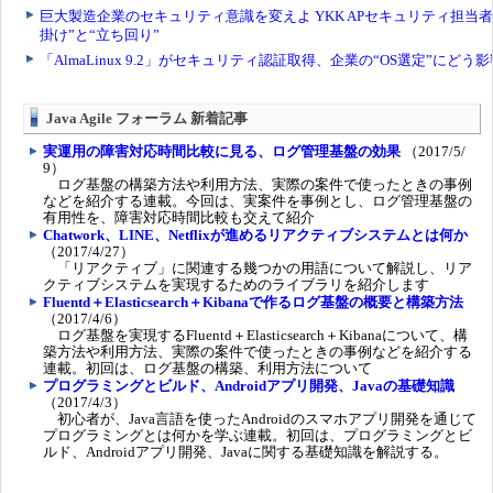
Java Agile フォーラム 新着記事
実運用の障害対応時間比較に見る、ログ管理基盤の効果
（2017/5/
9）
ログ基盤の構築方法や利用方法、実際の案件で使ったときの事例
などを紹介する連載。今回は、実案件を事例とし、ログ管理基盤の
有用性を、障害対応時間比較も交えて紹介
Chatwork、LINE、Netflixが進めるリアクティブシステムとは何か
（2017/4/27）
「リアクティブ」に関連する幾つかの用語について解説し、リア
クティブシステムを実現するためのライブラリを紹介します
Fluentd＋Elasticsearch＋Kibanaで作るログ基盤の概要と構築方法
（2017/4/6）
ログ基盤を実現するFluentd＋Elasticsearch＋Kibanaについて、構
築方法や利用方法、実際の案件で使ったときの事例などを紹介する
連載。初回は、ログ基盤の構築、利用方法について
プログラミングとビルド、Androidアプリ開発、Javaの基礎知識
（2017/4/3）
初心者が、Java言語を使ったAndroidのスマホアプリ開発を通じて
プログラミングとは何かを学ぶ連載。初回は、プログラミングとビ
ルド、Androidアプリ開発、Javaに関する基礎知識を解説する。