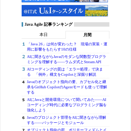
Java Agile 記事ランキング
本日
月間
「Java 26」は何が変わった？ 現場の実装・運
用に影響をもたらす10の仕様
AIに聞きながらJavaのモダンな関数型プログラ
ミングを理解する――ラムダ式とStream API
AIコーディングの質は「エラー処理」で決ま
る 「例外」構文をCopilotと深掘り解説
Javaのオブジェクト指向の要、カプセル化と継
承をGitHub CopilotのAgentモードも使って理解
する
AIにJavaと開発環境について聞いてみた――AI
コーディング時代に必要なプログラミング脳を
強化しよう
Javaのプロジェクト管理をAIに聞きながら理解
する――パッケージとモジュール
オブジェクト指向の肝、ポリモーフィズムとイ