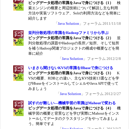
ビッグデータ処理の常識をJavaで身につける（1）
検
索エンジンの概要と周辺技術について解説し主な利用
方法や実装ソフトウェア、Solrの利用方法などを簡単に
紹介します
「
Java Solution
」フォーラム 2011/11/18
並列分散処理の常識をHadoopファミリから学ぶ
ビッグデータ処理の常識をJavaで身につける（2）
並
列分散処理の課題やHadoopの長所／短所、そして短所
を補うHadoop関連プロジェクトの構成や概要などを簡
単に紹介
「
Java Solution
」フォーラム 2012/2/8
いまさら聞けないKVSの常識をHbaseで身につける
ビッグデータ処理の常識をJavaで身につける（3）
K
VSの概要、RDBとの違い、主なKVS技術13選などを学
びHbaseをインストールしてシェルやJava APIで使って
みましょう
「
Java Solution
」フォーラム 2012/2/27
試すのが難しい―機械学習の常識はMahoutで変わる
ビッグデータ処理の常識をJavaで身につける（4）
機
械学習の概要と背景などを学び実際にMahoutをインス
トールしてデータのクラスタリングをやってみましょ
う。簡単ですよ
「
Java Solution
」フォーラム 2012/3/7