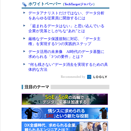
ホワイトペーパー
（
TechTargetジャパン
）
データアナリストだけではない、データ分析
をあらゆる従業員に開放するには
「盗まれるデータはない」と思い込んでいる
企業が見落としがちな“あれ”とは
厳格なデータ保護規制に対応、「データ主
権」を実現する5つの実践的ステップ
データ活用の未来像 AI時代のデータ基盤に
求められる「3つの要件」とは？
“何も残さない”データ消去を実現するための具
体的な方法
Recommended by
注目のテーマ