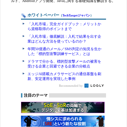
ルド、Androidアプリ開発、Javaに関する基礎知識を解説する。
ホワイトペーパー
（
TechTargetジャパン
）
「入札市場」完全ガイドブック：メリットか
ら資格取得のポイントまで
「入札市場」徹底解説：入札で結果を出す企
業はどんな方法を使っているのか？
年間50億通のメール／SMS判定の知見を生か
した「標的型攻撃訓練サービス」とは
ドラマで分かる、標的型攻撃メールの被害を
受ける企業と回避できる企業の分岐点
エッジAI搭載カメラサービスの通信基盤を刷
新、安定運用を実現した事例
Recommended by
注目のテーマ