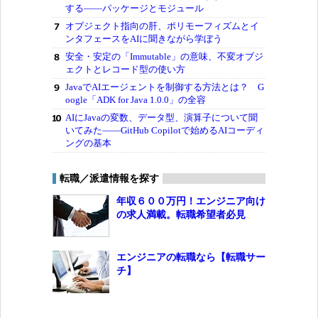
する――パッケージとモジュール
オブジェクト指向の肝、ポリモーフィズムとイ
ンタフェースをAIに聞きながら学ぼう
安全・安定の「Immutable」の意味、不変オブジ
ェクトとレコード型の使い方
JavaでAIエージェントを制御する方法とは？ G
oogle「ADK for Java 1.0.0」の全容
AIにJavaの変数、データ型、演算子について聞
いてみた――GitHub Copilotで始めるAIコーディ
ングの基本
転職／派遣情報を探す
年収６００万円！エンジニア向け
の求人満載。転職希望者必見
エンジニアの転職なら【転職サー
チ】