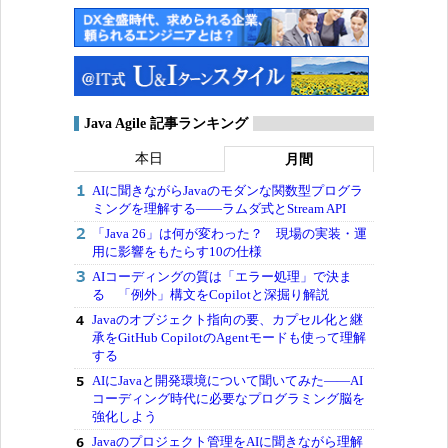
Java Agile 記事ランキング
本日
月間
AIに聞きながらJavaのモダンな関数型プログラ
ミングを理解する――ラムダ式とStream API
「Java 26」は何が変わった？ 現場の実装・運
用に影響をもたらす10の仕様
AIコーディングの質は「エラー処理」で決ま
る 「例外」構文をCopilotと深掘り解説
Javaのオブジェクト指向の要、カプセル化と継
承をGitHub CopilotのAgentモードも使って理解
する
AIにJavaと開発環境について聞いてみた――AI
コーディング時代に必要なプログラミング脳を
強化しよう
Javaのプロジェクト管理をAIに聞きながら理解