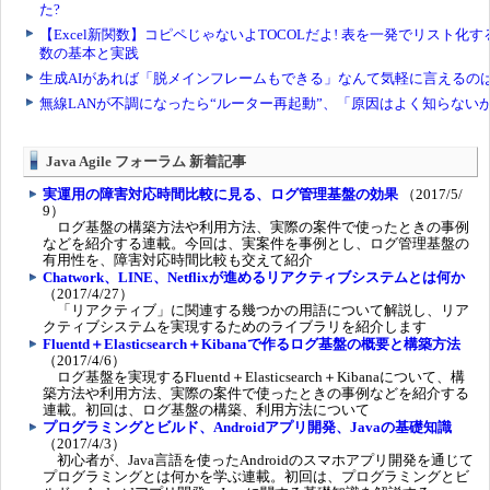
Java Agile フォーラム 新着記事
実運用の障害対応時間比較に見る、ログ管理基盤の効果
（2017/5/
9）
ログ基盤の構築方法や利用方法、実際の案件で使ったときの事例
などを紹介する連載。今回は、実案件を事例とし、ログ管理基盤の
有用性を、障害対応時間比較も交えて紹介
Chatwork、LINE、Netflixが進めるリアクティブシステムとは何か
（2017/4/27）
「リアクティブ」に関連する幾つかの用語について解説し、リア
クティブシステムを実現するためのライブラリを紹介します
Fluentd＋Elasticsearch＋Kibanaで作るログ基盤の概要と構築方法
（2017/4/6）
ログ基盤を実現するFluentd＋Elasticsearch＋Kibanaについて、構
築方法や利用方法、実際の案件で使ったときの事例などを紹介する
連載。初回は、ログ基盤の構築、利用方法について
プログラミングとビルド、Androidアプリ開発、Javaの基礎知識
（2017/4/3）
初心者が、Java言語を使ったAndroidのスマホアプリ開発を通じて
プログラミングとは何かを学ぶ連載。初回は、プログラミングとビ