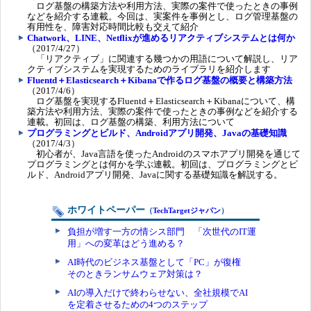
ログ基盤の構築方法や利用方法、実際の案件で使ったときの事例
などを紹介する連載。今回は、実案件を事例とし、ログ管理基盤の
有用性を、障害対応時間比較も交えて紹介
Chatwork、LINE、Netflixが進めるリアクティブシステムとは何か
（2017/4/27）
「リアクティブ」に関連する幾つかの用語について解説し、リア
クティブシステムを実現するためのライブラリを紹介します
Fluentd＋Elasticsearch＋Kibanaで作るログ基盤の概要と構築方法
（2017/4/6）
ログ基盤を実現するFluentd＋Elasticsearch＋Kibanaについて、構
築方法や利用方法、実際の案件で使ったときの事例などを紹介する
連載。初回は、ログ基盤の構築、利用方法について
プログラミングとビルド、Androidアプリ開発、Javaの基礎知識
（2017/4/3）
初心者が、Java言語を使ったAndroidのスマホアプリ開発を通じて
プログラミングとは何かを学ぶ連載。初回は、プログラミングとビ
ルド、Androidアプリ開発、Javaに関する基礎知識を解説する。
ホワイトペーパー
（
TechTargetジャパン
）
負担が増す一方の情シス部門 「次世代のIT運
用」への変革はどう進める？
AI時代のビジネス基盤として「PC」が復権
そのときランサムウェア対策は？
AIの導入だけで終わらせない、全社規模でAI
を定着させるための4つのステップ