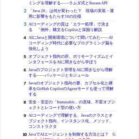
ミングを理解する――ラムダ式とStream API
「Java 26」は何が変わった？ 現場の実装・運
用に影響をもたらす10の仕様
AIコーディングの質は「エラー処理」で決ま
る 「例外」構文をCopilotと深掘り解説
AIにJavaと開発環境について聞いてみた――AI
コーディング時代に必要なプログラミング脳を
強化しよう
オブジェクト指向の肝、ポリモーフィズムとイ
ンタフェースをAIに聞きながら学ぼう
Javaのプロジェクト管理をAIに聞きながら理解
する――パッケージとモジュール
Javaのオブジェクト指向の要、カプセル化と継
承をGitHub CopilotのAgentモードも使って理解
する
安全・安定の「Immutable」の意味、不変オブジ
ェクトとレコード型の使い方
AIコーディングで理解する、Javaのクラスとオ
ブジェクト指向、インスタンス化、メソッド、
コンストラクタ
JavaでAIエージェントを制御する方法とは？ G