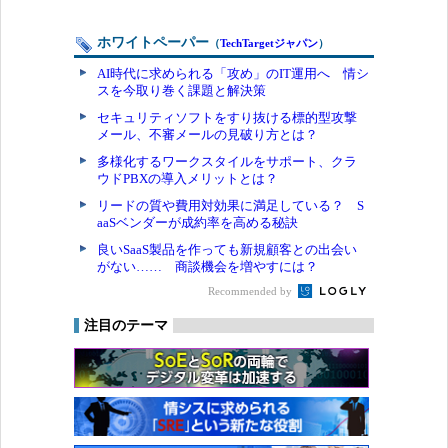
ホワイトペーパー
（
TechTargetジャパン
）
AI時代に求められる「攻め」のIT運用へ 情シ
スを今取り巻く課題と解決策
セキュリティソフトをすり抜ける標的型攻撃
メール、不審メールの見破り方とは？
多様化するワークスタイルをサポート、クラ
ウドPBXの導入メリットとは？
リードの質や費用対効果に満足している？ S
aaSベンダーが成約率を高める秘訣
良いSaaS製品を作っても新規顧客との出会い
がない…… 商談機会を増やすには？
Recommended by
注目のテーマ