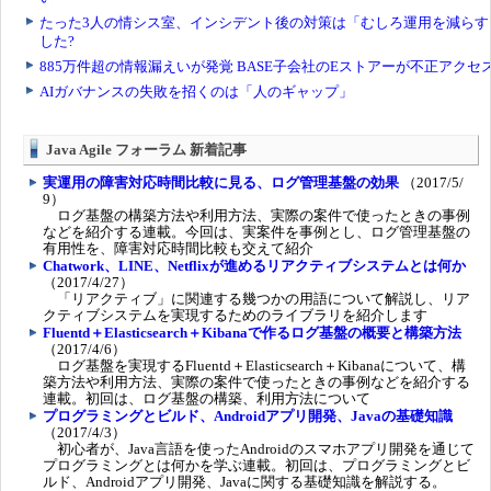
Java Agile フォーラム 新着記事
実運用の障害対応時間比較に見る、ログ管理基盤の効果
（2017/5/
9）
ログ基盤の構築方法や利用方法、実際の案件で使ったときの事例
などを紹介する連載。今回は、実案件を事例とし、ログ管理基盤の
有用性を、障害対応時間比較も交えて紹介
Chatwork、LINE、Netflixが進めるリアクティブシステムとは何か
（2017/4/27）
「リアクティブ」に関連する幾つかの用語について解説し、リア
クティブシステムを実現するためのライブラリを紹介します
Fluentd＋Elasticsearch＋Kibanaで作るログ基盤の概要と構築方法
（2017/4/6）
ログ基盤を実現するFluentd＋Elasticsearch＋Kibanaについて、構
築方法や利用方法、実際の案件で使ったときの事例などを紹介する
連載。初回は、ログ基盤の構築、利用方法について
プログラミングとビルド、Androidアプリ開発、Javaの基礎知識
（2017/4/3）
初心者が、Java言語を使ったAndroidのスマホアプリ開発を通じて
プログラミングとは何かを学ぶ連載。初回は、プログラミングとビ
ルド、Androidアプリ開発、Javaに関する基礎知識を解説する。