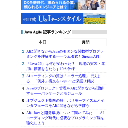
Java Agile 記事ランキング
本日
月間
AIに聞きながらJavaのモダンな関数型プログラ
ミングを理解する――ラムダ式とStream API
「Java 26」は何が変わった？ 現場の実装・運
用に影響をもたらす10の仕様
AIコーディングの質は「エラー処理」で決ま
る 「例外」構文をCopilotと深掘り解説
Javaのプロジェクト管理をAIに聞きながら理解
する――パッケージとモジュール
オブジェクト指向の肝、ポリモーフィズムとイ
ンタフェースをAIに聞きながら学ぼう
AIにJavaと開発環境について聞いてみた――AI
コーディング時代に必要なプログラミング脳を
強化しよう