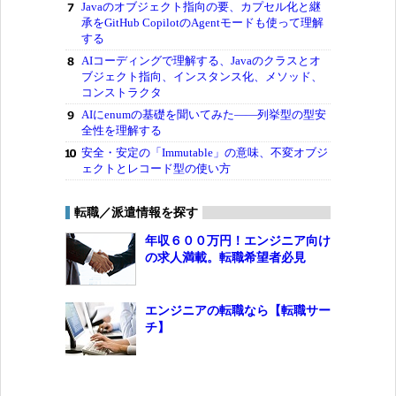
Javaのオブジェクト指向の要、カプセル化と継
承をGitHub CopilotのAgentモードも使って理解
する
AIコーディングで理解する、Javaのクラスとオ
ブジェクト指向、インスタンス化、メソッド、
コンストラクタ
AIにenumの基礎を聞いてみた――列挙型の型安
全性を理解する
安全・安定の「Immutable」の意味、不変オブジ
ェクトとレコード型の使い方
転職／派遣情報を探す
年収６００万円！エンジニア向け
の求人満載。転職希望者必見
エンジニアの転職なら【転職サー
チ】