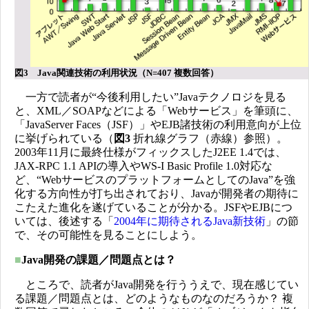
図3 Java関連技術の利用状況（N=407 複数回答）
一方で読者が“今後利用したい”Javaテクノロジを見る
と、XML／SOAPなどによる「Webサービス」を筆頭に、
「JavaServer Faces（JSF）」やEJB諸技術の利用意向が上位
に挙げられている（
図3
折れ線グラフ（赤線）参照）。
2003年11月に最終仕様がフィックスしたJ2EE 1.4では、
JAX-RPC 1.1 APIの導入やWS-I Basic Profile 1.0対応な
ど、“WebサービスのプラットフォームとしてのJava”を強
化する方向性が打ち出されており、Javaが開発者の期待に
こたえた進化を遂げていることが分かる。JSFやEJBにつ
いては、後述する「
2004年に期待されるJava新技術
」の節
で、その可能性を見ることにしよう。
■
Java開発の課題／問題点とは？
ところで、読者がJava開発を行ううえで、現在感じてい
る課題／問題点とは、どのようなものなのだろうか？ 複