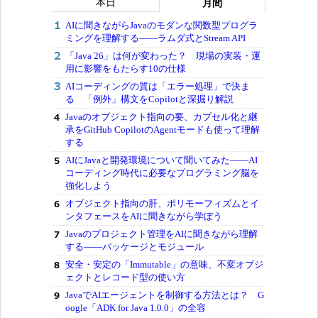
本日
月間
AIに聞きながらJavaのモダンな関数型プログラ
ミングを理解する――ラムダ式とStream API
「Java 26」は何が変わった？ 現場の実装・運
用に影響をもたらす10の仕様
AIコーディングの質は「エラー処理」で決ま
る 「例外」構文をCopilotと深掘り解説
Javaのオブジェクト指向の要、カプセル化と継
承をGitHub CopilotのAgentモードも使って理解
する
AIにJavaと開発環境について聞いてみた――AI
コーディング時代に必要なプログラミング脳を
強化しよう
オブジェクト指向の肝、ポリモーフィズムとイ
ンタフェースをAIに聞きながら学ぼう
Javaのプロジェクト管理をAIに聞きながら理解
する――パッケージとモジュール
安全・安定の「Immutable」の意味、不変オブジ
ェクトとレコード型の使い方
JavaでAIエージェントを制御する方法とは？ G
oogle「ADK for Java 1.0.0」の全容