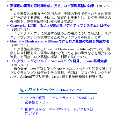
実運用の障害対応時間比較に見る、ログ管理基盤の効果
（2017/5/
9）
ログ基盤の構築方法や利用方法、実際の案件で使ったときの事例
などを紹介する連載。今回は、実案件を事例とし、ログ管理基盤の
有用性を、障害対応時間比較も交えて紹介
Chatwork、LINE、Netflixが進めるリアクティブシステムとは何か
（2017/4/27）
「リアクティブ」に関連する幾つかの用語について解説し、リア
クティブシステムを実現するためのライブラリを紹介します
Fluentd＋Elasticsearch＋Kibanaで作るログ基盤の概要と構築方法
（2017/4/6）
ログ基盤を実現するFluentd＋Elasticsearch＋Kibanaについて、構
築方法や利用方法、実際の案件で使ったときの事例などを紹介する
連載。初回は、ログ基盤の構築、利用方法について
プログラミングとビルド、Androidアプリ開発、Javaの基礎知識
（2017/4/3）
初心者が、Java言語を使ったAndroidのスマホアプリ開発を通じて
プログラミングとは何かを学ぶ連載。初回は、プログラミングとビ
ルド、Androidアプリ開発、Javaに関する基礎知識を解説する。
ホワイトペーパー
（
TechTargetジャパン
）
マンガで解説：「ゼロトラスト」「SASE」の
必要性とメリット
図解で分かる、IPsec VPNリモートアクセス設
定ガイド