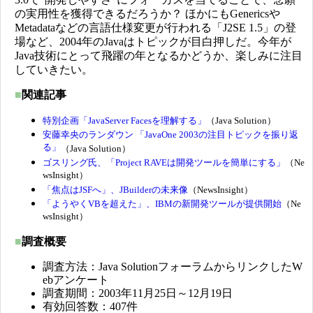
の実用性を獲得できるだろうか？ ほかにもGenericsや
Metadataなどの言語仕様変更が行われる「J2SE 1.5」の登
場など、2004年のJavaはトピックが目白押しだ。今年が
Java技術にとって飛躍の年となるかどうか、楽しみに注目
していきたい。
■
関連記事
特別企画「JavaServer Facesを理解する」
（Java Solution）
安藤幸央のランダウン 「JavaOne 2003の注目トピックを振り返
る」
（Java Solution）
ゴスリング氏、「Project RAVEは開発ツールを簡単にする」
（Ne
wsInsight）
「焦点はJSFへ」、JBuilderの未来像
（NewsInsight）
「ようやくVBを超えた」、IBMの新開発ツールが提供開始
（Ne
wsInsight）
■
調査概要
調査方法：Java SolutionフォーラムからリンクしたW
ebアンケート
調査期間：2003年11月25日～12月19日
有効回答数：407件