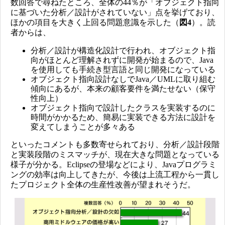
数回答で尋ねたところ、全体の44％が「オブジェクト指向
に基づいた分析／設計がされていない」点を挙げており、
ほかの項目を大きく上回る問題意識を示した（
図4
）。読
者からは、
分析／設計が構造化設計で行われ、オブジェクト指
向がほとんど理解されずに開発が始まるので、Java
を使用しても手続き型言語と同じ開発になっている
オブジェクト指向設計なしでJava／UMLに取り組む
傾向にあるが、本来の顧客要件を満たせない（保守
性向上）
オブジェクト指向で設計したクラスを実装するのに
時間がかかるため、簡易に実装できる方法に設計を
変えてしまうことが多々ある
といったコメントも多数寄せられており、分析／設計段階
と実装段階のミスマッチが、現在大きな問題となっている
様子が分かる。Eclipseの登場などにより、Javaプログラミ
ングの効率は向上してきたが、今後は上流工程から一貫し
たプロジェクト全体の生産性改善が望まれそうだ。