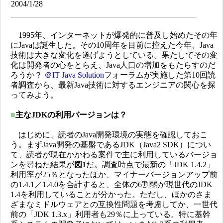
2004/1/28
1995年、インターネットが爆発的に普及し始めたその年
にJavaは誕生した。その10周年を目前に控えた今年、Java
技術は大きな変化を遂げようとしている。果たしてその変
化は開発者の心をとらえ、Java人口の増加をもたらすのだ
ろうか？
＠IT Java Solution
フォーラムが実施した第10回読
者調査から、最新Java技術に対するエンジニアの関心を探
ってみよう。
■
主なJDKの利用バージョンは？
はじめに、読者のJava開発環境の実態を確認しておこ
う。まずJava開発の基盤であるJDK（Java2 SDK）につい
て、読者が現在かかわる案件で主に利用しているバージョ
ンを尋ねた結果が
図1
だ。調査時点で最新の「JDK 1.4.2」
利用率が25％となったほか、マイナーバージョンアップ前
の1.4.1／1.4.0を合計すると、全体の6割弱が現世代のJDK
1.4を利用していることが分かった。ただし、ほかのさま
ざまなミドルウェアとの互換性問題を考慮してか、一世代
前の「JDK 1.3.x」利用者も29％に上っている。特に基幹