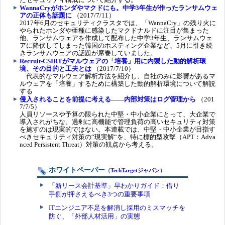
WannaCryがホンダやマクドにも。中学3年生が作ったランサムウェ
アの正体も話題に
（2017/7/11）
2017年6月のセキュリティクラスタでは、「WannaCry」の残り火に
やられたホンダや亜種に感染したマクドナルドに注目が集まった
他、ランサムウェアを作成して配布した中学3年生、ランサムウェ
アに降伏してしまった韓国のホスティング企業など、5月に引き続
きランサムウェアの話題が席巻していました。
Recruit-CSIRTがマルウェアの「培養」用に内製した動的解析環
境、その目的と工夫とは
（2017/7/10）
代表的なマルウェア解析方法を紹介し、自社のみに影響があるマ
ルウェアを「培養」するために構築した動的解析環境について解説
する
侵入されることを前提に考える――内部対策はログ管理から
（201
7/7/5）
人員リソースや予算の限られた中堅・中小企業にとって、大企業で
導入されがちな、過剰に高機能で管理負荷の高いセキュリティ対策
を施すのは現実的ではない。本連載では、中堅・中小企業が目指す
べきセキュリティ対策の“現実解“を、特に標的型攻撃（APT：Adva
nced Persistent Threat）対策の観点から考える。
ホワイトペーパー
（
TechTargetジャパン
）
「新リース会計基準」早わかりガイド：借り
手側が押さえるべき3つの重要事項
ITエンジニア不足を解消し採用のミスマッチを
防ぐ、「外部人材活用」の実態