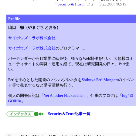
「
Security&Trust
」フォーラム 2008/02/19
Profile
山口 徹（やまぐち とおる）
サイボウズ・ラボ株式会社
サイボウズ・ラボ株式会社
のプログラマー。
バーテンダーからIT業界に転身後、様々なWeb制作を行い、大規模コミ
ュニティサイトの開発・運用を経て、現在は研究開発の日々。Perl使
い。
Perlを中心とした開発のノウハウやネタを
Shibuya Perl Mongers
のイベン
ト等で発表するなど講演活動も行う。
個人の開発日記は「
Yet Another Hackadelic
」、仕事のブログは「
log4ZI
GOROu
」
Security&Trust記事一覧