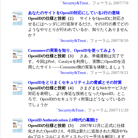
「
Security&Trust
」フォーラム 2007/7/6
あなたのサイトをOpenID対応にしている2行の意味
OpenIDの仕様と技術（2）
サイトをOpenIDに対応さ
せるにはヘッダに2行追加するだけ。その2行の裏でどの
ようなやりとりが行われているか、知りたくありません
か？
「
Security&Trust
」フォーラム 2007/8/10
Consumerの実装を知り、OpenIDを使ってみよう
OpenIDの仕様と技術（3）
さあ、準備運動は完了で
す。今回はPerl、Catalystを利用し、実際にOpenIDを活
用したサイト――Consumer側の実装を体験しましょう
「
Security&Trust
」フォーラム 2007/9/21
OpenIDをとりまくセキュリティ上の脅威とその対策
OpenIDの仕様と技術（4）
さまざまなWebサービスが
対応を表明し、より身近な技術となったOpenID。とこ
ろで、OpenIDのセキュリティ対策はどうなっているの
でしょうか
「
Security&Trust
」フォーラム 2007/11/20
OpenID Authentication 2.0時代の幕開け
OpenIDの仕様と技術（5）
2007年12月に正式に仕様
化されたOpenID 2.0。今回は新たに追加された用語やYa
disプロトコルによるディスカバリー手法を解説します