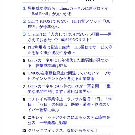
悪用成功率99％、Linuxカーネルに新ゼロデイ
「Bad Epoll」が見つかる
GETでもPOSTでもない HTTP新メソッド「QU
ERY」が標準化へ
ChatGPTに「入力してはいけない」5項目――押
さえておきたい“生成AIのNGリスト”
PHP利用者は見逃し厳禁 TLS通信でサービス停
止を招くHigh脆弱性を修正
Linuxカーネルに15年潜伏した脆弱性が見つか
る 攻撃成功率は97％
GMOの在宅勤務廃止は間違っていない？ ワサ
ビのインシデントから考える企業防衛
Linuxカーネルで432件のCVEが一斉公開 「重
要な脆弱性だけ直す」運用は限界か
ニチレイも事業停止 ランサム復旧「3日」「50
日」「73日」の分岐点 医療・港湾・物流のサ
イバー攻撃に学ぶ
ニチレイ、不正アクセスによるシステム障害を
公表 一部業務に影響
クリックフィックス、なめたらあかん！