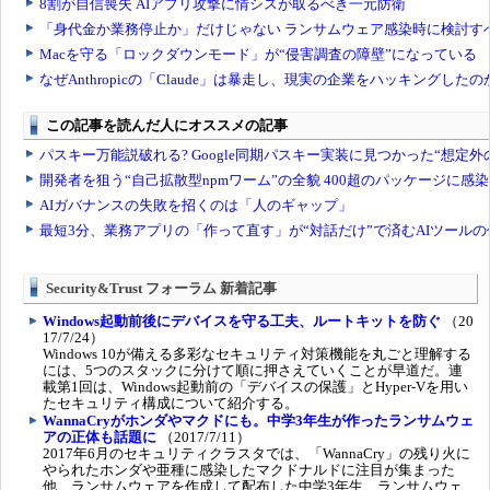
Security&Trust フォーラム 新着記事
Windows起動前後にデバイスを守る工夫、ルートキットを防ぐ
（20
17/7/24）
Windows 10が備える多彩なセキュリティ対策機能を丸ごと理解する
には、5つのスタックに分けて順に押さえていくことが早道だ。連
載第1回は、Windows起動前の「デバイスの保護」とHyper-Vを用い
たセキュリティ構成について紹介する。
WannaCryがホンダやマクドにも。中学3年生が作ったランサムウェ
アの正体も話題に
（2017/7/11）
2017年6月のセキュリティクラスタでは、「WannaCry」の残り火に
やられたホンダや亜種に感染したマクドナルドに注目が集まった
他、ランサムウェアを作成して配布した中学3年生、ランサムウェ