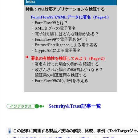
Index
特集：PKI対応アプリケーションを検証する
FormFlow99でXMLデータに署名（Page-1）
・FormFlow99とは？
・XMLタグへの電子署名
・電子証明書にはどんな種類がある？
・FormFlow99で電子署名を行う
・Entrust/Entelligenceによる電子署名
・CryptoAPIによる電子署名
署名の有効性を検証してみよう（Page-2）
・署名を行った場合の動作を確認する
・改ざんされた場合の動作はどうなる？
・認証局の相互運用を検証する
・FormFlow99の応用例を考える
Security&Trust記事一覧