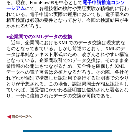
る。現在、FormFlow99を中心として
電子申請推進コンソ
ーシアム
にて、各種技術の検討や実証実験が積極的に行わ
れている。電子申請の実際の運用においても、電子署名の
相互検証は必須の要件となっており、今回の検証結果が生
かされるだろう。
●企業間でのXMLデータの交換
近年、企業間におけるXMLでのデータ交換は現実的な
ものとなってきている。しかし前述のとおり、XMLのデ
ータは単純なテキスト形式のため、改ざんされやすい構造
となっている。企業間取引でのデータ交換は、そのまま企
業情報の公開にもつながるため、安全性を確保したXML
データへの電子署名は必須となるだろう。その際、各社そ
れぞれが個別で構築した認証局で発行する証明書でのやり
とりが予想される。この場合、認証局同士が相互認証をし
ていれば、送受信にかかわる証明書は信頼された署名とな
り、十分に信頼されたデータの交換が可能である。