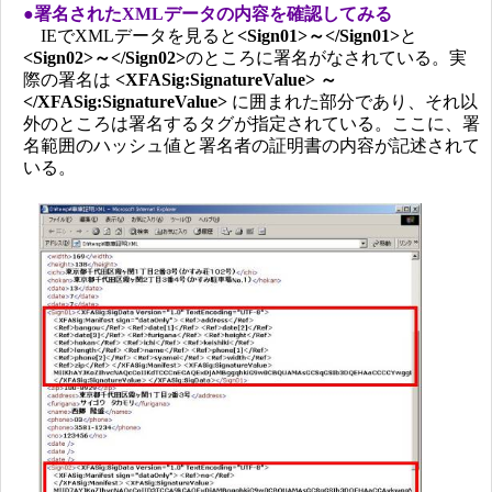
●署名されたXMLデータの内容を確認してみる
IEでXMLデータを見ると
<Sign01>～</Sign01>
と
<Sign02>～</Sign02>
のところに署名がなされている。実
際の署名は
<XFASig:SignatureValue> ～
</XFASig:SignatureValue>
に囲まれた部分であり、それ以
外のところは署名するタグが指定されている。ここに、署
名範囲のハッシュ値と署名者の証明書の内容が記述されて
いる。