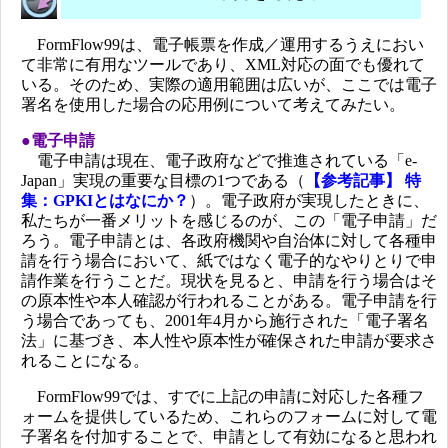
FormFlow99は、電子帳票を作成／運用するうえにおい
て非常に有用なツールであり、XML対応の面でも優れて
いる。そのため、実際の適用範囲は広いが、ここでは電子
署名を使用した場合の応用例について考えてみたい。
●電子申請
電子申請は現在、電子政府などで推進されている「e-
Japan」実現の重要な目標の1つである（
【参考記事】 特
集：GPKIとはなにか？
）。電子政府が実現したときに、
私たちが一番メリットを感じるのが、この「電子申請」だ
ろう。電子申請とは、各政府機関や自治体に対して各種申
請を行う場合において、紙ではなく電子的なやりとりで申
請作業を行うことだ。現状を見ると、申請を行う場合はそ
の原本性や本人確認が行われることがある。電子申請を行
う場合であっても、2001年4月から施行された「電子署名
法」に基づき、本人性や原本性が確保された申請が要求さ
れることになる。
FormFlow99では、すでに上記の申請に対応した各種フ
ォームを提供しているため、これらのフォームに対して電
子署名を付加することで、申請として有効になると思われ