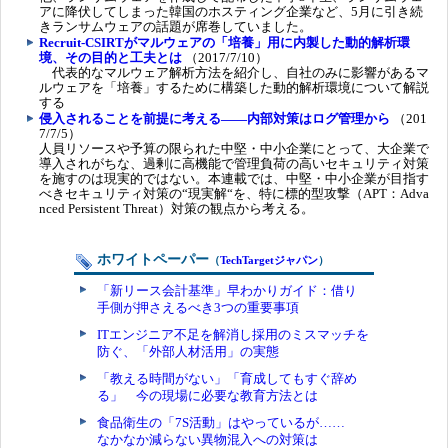
アに降伏してしまった韓国のホスティング企業など、5月に引き続
きランサムウェアの話題が席巻していました。
Recruit-CSIRTがマルウェアの「培養」用に内製した動的解析環
境、その目的と工夫とは
（2017/7/10）
代表的なマルウェア解析方法を紹介し、自社のみに影響があるマ
ルウェアを「培養」するために構築した動的解析環境について解説
する
侵入されることを前提に考える――内部対策はログ管理から
（201
7/7/5）
人員リソースや予算の限られた中堅・中小企業にとって、大企業で
導入されがちな、過剰に高機能で管理負荷の高いセキュリティ対策
を施すのは現実的ではない。本連載では、中堅・中小企業が目指す
べきセキュリティ対策の“現実解“を、特に標的型攻撃（APT：Adva
nced Persistent Threat）対策の観点から考える。
ホワイトペーパー
（
TechTargetジャパン
）
「新リース会計基準」早わかりガイド：借り
手側が押さえるべき3つの重要事項
ITエンジニア不足を解消し採用のミスマッチを
防ぐ、「外部人材活用」の実態
「教える時間がない」「育成してもすぐ辞め
る」 今の現場に必要な教育方法とは
食品衛生の「7S活動」はやっているが……
なかなか減らない異物混入への対策は