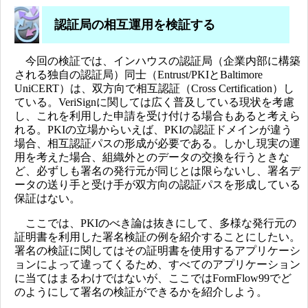
認証局の相互運用を検証する
今回の検証では、インハウスの認証局（企業内部に構築
される独自の認証局）同士（Entrust/PKIとBaltimore
UniCERT）は、双方向で相互認証（Cross Certification）し
ている。VeriSignに関しては広く普及している現状を考慮
し、これを利用した申請を受け付ける場合もあると考えら
れる。PKIの立場からいえば、PKIの認証ドメインが違う
場合、相互認証パスの形成が必要である。しかし現実の運
用を考えた場合、組織外とのデータの交換を行うときな
ど、必ずしも署名の発行元が同じとは限らないし、署名デ
ータの送り手と受け手が双方向の認証パスを形成している
保証はない。
ここでは、PKIのべき論は抜きにして、多様な発行元の
証明書を利用した署名検証の例を紹介することにしたい。
署名の検証に関してはその証明書を使用するアプリケーシ
ョンによって違ってくるため、すべてのアプリケーション
に当てはまるわけではないが、ここではFormFlow99でど
のようにして署名の検証ができるかを紹介しよう。