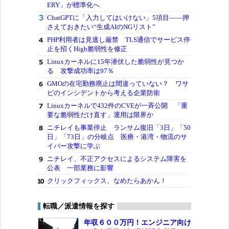
ERY」が標準化へ
ChatGPTに「入力してはいけない」5項目――押
さえておきたい“生成AIのNGリスト”
PHP利用者は見逃し厳禁 TLS通信でサービス停
止を招くHigh脆弱性を修正
Linuxカーネルに15年潜伏した脆弱性が見つか
る 攻撃成功率は97％
GMOの在宅勤務廃止は間違っていない？ ワサ
ビのインシデントから考える企業防衛
Linuxカーネルで432件のCVEが一斉公開 「重
要な脆弱性だけ直す」運用は限界か
ニチレイも事業停止 ランサム復旧「3日」「50
日」「73日」の分岐点 医療・港湾・物流のサ
イバー攻撃に学ぶ
ニチレイ、不正アクセスによるシステム障害を
公表 一部業務に影響
クリックフィックス、なめたらあかん！
転職／派遣情報を探す
年収６００万円！エンジニア向け