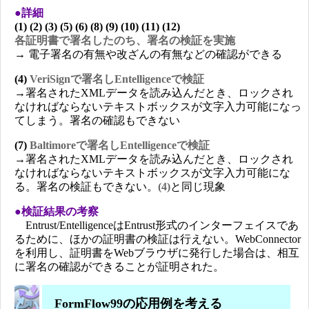
●詳細
(1) (2) (3) (5) (6) (8) (9) (10) (11) (12)
各証明書で署名したのち、署名の検証を実施
→ 電子署名の有無や改ざんの有無などの確認ができる
(4)
VeriSignで署名しEntelligenceで検証
→署名されたXMLデータを読み込んだとき、ロックされ
なければならないテキストボックスが文字入力可能になっ
てしまう。署名の確認もできない
(7)
Baltimoreで署名しEntelligenceで検証
→署名されたXMLデータを読み込んだとき、ロックされ
なければならないテキストボックスが文字入力可能にな
る。署名の検証もできない。
(4)
と同じ現象
●検証結果の考察
Entrust/EntelligenceはEntrust形式のインターフェイスであ
るために、ほかの証明書の検証は行えない。WebConnector
を利用し、証明書をWebブラウザに発行した場合は、相互
に署名の確認ができることが証明された。
FormFlow99の応用例を考える