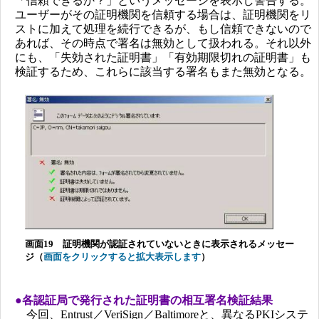
「信頼できるか？」というメッセージを表示し警告する。
ユーザーがその証明機関を信頼する場合は、証明機関をリ
ストに加えて処理を続行できるが、もし信頼できないので
あれば、その時点で署名は無効として扱われる。それ以外
にも、「失効された証明書」「有効期限切れの証明書」も
検証するため、これらに該当する署名もまた無効となる。
画面19 証明機関が認証されていないときに表示されるメッセー
ジ（
画面をクリックすると拡大表示します
）
●各認証局で発行された証明書の相互署名検証結果
今回、Entrust／VeriSign／Baltimoreと、異なるPKIシステ