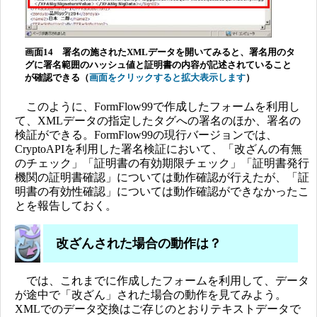
画面14 署名の施されたXMLデータを開いてみると、署名用のタ
グに署名範囲のハッシュ値と証明書の内容が記述されていること
が確認できる（
画面をクリックすると拡大表示します
）
このように、FormFlow99で作成したフォームを利用し
て、XMLデータの指定したタグへの署名のほか、署名の
検証ができる。FormFlow99の現行バージョンでは、
CryptoAPIを利用した署名検証において、「改ざんの有無
のチェック」「証明書の有効期限チェック」「証明書発行
機関の証明書確認」については動作確認が行えたが、「証
明書の有効性確認」については動作確認ができなかったこ
とを報告しておく。
改ざんされた場合の動作は？
では、これまでに作成したフォームを利用して、データ
が途中で「改ざん」された場合の動作を見てみよう。
XMLでのデータ交換はご存じのとおりテキストデータで