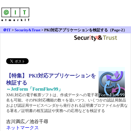
＠IT
>
Security&Trust
>
PKI対応アプリケーションを検証する（Page-2）
【特集】 PKI対応アプリケーションを
検証する
～JetForm「FormFlow99」
XML対応の電子帳票ソフトは、作成データへの電子署
名も可能。そのPKI対応機能の数々を追いつつ、いくつかの認証局製品
および認証局サービスベンダから発行される証明書プロファイルが異な
る署名／証明書の相互認証や実務への応用などを検証する
吉川満広／池谷千尋
ネットマークス