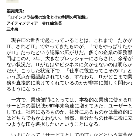
基調講演2
「ITインフラ技術の進化とその利用の可能性」
アイティメディア ＠IT編集長
三木泉
現在ITの世界で起こっていることは、これまで「たかが
IT、されどIT」でやってきたものが、「でもやっぱりたか
がIT」だったという認識の広がりだ。多くの企業の業務部
門はこの2、3年、大きなプレッシャーにさらされ、余裕が
ない状況だ。ITがもはやビジネスに欠かせないのは明らか
だが、こうした状況下で、「仕事に役立ってこそのIT」と
いう原点が最認識されている。すなわち、ITがどこまで業
務を直接的に助けてくれているのかが非常に厳しく問われ
るようになった。
一方で、業務部門にとっては、本格的な業務に使えるIT
サービスの選択肢が昨年来急速に増えてきた。ユーザーと
しては、社内にあるものか、社外にあるものかは最終的に
はどちらでもかまわない。当然、自分たちの仕事に役に立
つようなITを選択したいということになる。
いまになって「サービスとしてのIT」などという言葉が