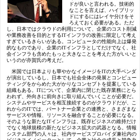
ドが良いと言われる。技術的
なことを言えば、ハイブリッ
ドにするにはレイヤ分けをそ
ろえておく必要がある。ただ
し、日本ではクラウドの利用について、企業のコスト削減
や業務改善を目的とするITインフラの改善に限定して考え
すぎているきらいがある。コンピュータの性能向上は爆発
的なものであり、企業のITインフラとしてだけでなく、社
会インフラも含めたもっと大きなことを考えた方がいいと
いうのが亦賀氏の考えだ。
米国では日本よりも華やかなイメージをITの大手ベンダ
が演出しているし、日本でも社会全体の発展とコンピュー
ティングをからめた大がかりなコンセプトを提案している
組織もある。ITについて、企業内に閉じた既存業務にとら
われず、外向きに前向きに取り組んでいくことが必要だ。
システムやサービスを相互接続するのがクラウドだが、こ
れからのITでは、パートナー企業との連携と、さまざまな
サービスや情報、リソースを融合することが必要になる。
そのような新たなITインフラは、既存ビジネスの維持だけ
でなく地球規模の新たなビジネス拡大の武器となる。情報
システム部門の人々は、社内サービスプロバイダ兼社内の