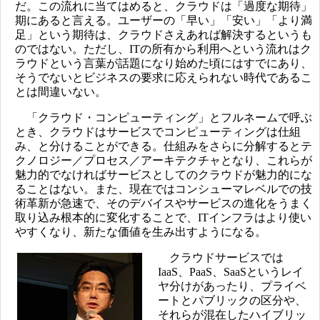
だ。この流れに当てはめると、クラウドは「過度な期待」
期にあると言える。ユーザーの「早い」「安い」「より満
足」という期待は、クラウドさえあれば解決するというも
のではない。ただし、ITの所有から利用へという流れはク
ラウドという言葉が話題になり始めた頃にはすでにあり、
そうでないとビジネスの要求に応えられない時代であるこ
とは間違いない。
「クラウド・コンピューティング」とフルネームで呼ぶ
とき、クラウドはサービスでコンピューティングは仕組
み、と分けることができる。仕組みをさらに分解するとテ
クノロジー／プロセス／アーキテクチャとなり、これらが
魅力的でなければサービスとしてのクラウドが魅力的にな
ることはない。また、現在ではコンシューマレベルでの技
術革新が急速で、そのデバイスやサービスの進化をうまく
取り込み根本的に変化することで、ITインフラはより使い
やすくなり、新たな価値を生み出すようになる。
クラウドサービスでは
IaaS、PaaS、SaaSというレイ
ヤ分けがあったり、プライベ
ートとパブリックの区分や、
それらが混在したハイブリッ