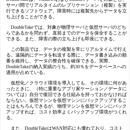
サーバ間でリアルタイムのレプリケーション（複製）を実
行できるソフトウェア。障害時には複製先からデータを立
ち上げることができる。
DoubleTakeでは、対象が物理サーバと仮想サーバのどち
らであるかを問わず、直前までのデータを保全することが
できる。また、障害の際の立ち上げも即座にできる。
この製品では、データの複製を常にリアルタイムで行え
る。遠隔的にデータを転送する際に、データ書き込みの順
番を維持し、データの整合性を確保できる。実際、
DoubleTakeの納入実績のうち、約30％をデータベースへの
適用が占めている。
仮想化／クラウド環境を導入しても、その環境に何があ
ったときに、（特に重要なアプリ家ケーション／データに
ついては）自分で復旧できる仕組みを持っておかなければ
ならない。仮想マシンを仮想マシンにバックアップするこ
とはもちろんできるが、物理マシンを仮想マシンにバック
アップすれば、コスト効率よくバックアップ環境がつくれ
る。
また、DoubleTakeはWAN対応にも優れており、コスト