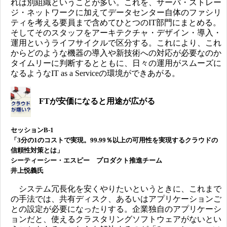
れは別組織ということが多い。これを、サーバ・ストレー
ジ・ネットワークに加えてデータセンター自体のファシリ
ティを考える要員まで含めてひとつのIT部門にまとめる。
そしてそのスタッフをアーキテクチャ・デザイン・導入・
運用というライフサイクルで区分する。これにより、これ
からどのような機器の導入や新技術への対応が必要なのか
タイムリーに判断するとともに、日々の運用がスムーズに
なるようなIT as a Serviceの環境ができあがる。
FTが安価になると用途が広がる
セッションB-1
「3分の1のコストで実現。99.99％以上の可用性を実現するクラウドの
信頼性対策とは」
シーティーシー・エスピー プロダクト推進チーム
井上悦義氏
システム冗長化を安くやりたいというときに、これまで
の手法では、共有ディスク、あるいはアプリケーションご
との設定が必要になったりする。企業独自のアプリケーシ
ョンだと、使えるクラスタリングソフトウェアがないとい