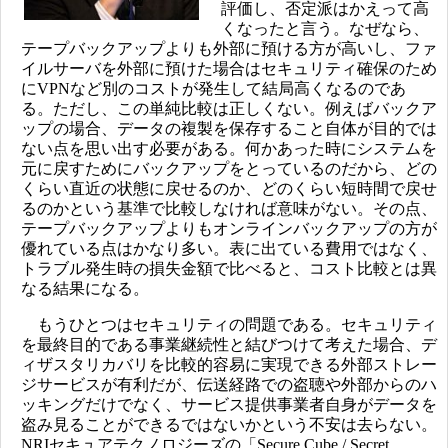
評価し、否定派はかえって高
くなったと言う。なぜなら、
テープバックアップよりも外部に預ける方が高いし、ファ
イルサーバを外部に預けた場合はセキュリティ確保のため
にVPNなど別のコストが発生して結局高くなるのであ
る。ただし、この単純比較は正しくない。例えばバックア
ップの場合、データの複製を保存すること自体が目的では
ない点を思い出す必要がある。何かあった時にシステムを
元に戻すためにバックアップをとっているのだから、どの
くらい直近の状態に戻せるのか、どのくらい短時間で戻せ
るのかという基準で比較しなければ意味がない。その点、
テープバックアップよりもオンラインバックアップの方が
優れている点はかなり多い。表に出ている費用ではなく、
トラブル発生時の損失金額で比べると、コスト比較とは異
なる結果になる。
もうひとつはセキュリティの問題である。セキュリティ
を最終目的である事業継続性と結びつけて考えた場合、デ
ィザスタリカバリを比較的容易に実現できる外部ストレー
ジサービスが有利だが、伝送経路での盗聴や外部からのハ
ッキングだけでなく、サービス提供事業者自身がデータを
盗み見ることができるではないかという不安は去らない。
NRIセキュアテクノロジーズの「Secure Cube / Secret