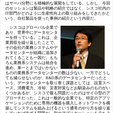
はサーバ分野にも積極的な展開をしている。しかし、今回
のセッションは製品や戦略の紹介ではなく、シスコ社内の
IT部門がどのように生産性向上の取り組みをしてきたかと
いう、自社製品を使った事例の紹介という内容だ。
シスコはグローバル企業で
あり、世界中にデータセンタ
ーを持っている。これは、企
業買収を繰り返したことで、
その会社の業務システムやデ
ータセンターが組織に追加さ
れてくることも一因だ。もち
ろん業務系システムは統合を
進め、単一とまではいかない
ものの業務系データセンターの数は少ない。一方でどうし
ても減らせないのが、R&D系のデータセンターだったと
いう。データセンターを取り巻く課題としては、設置スペ
ース、消費電力、冷却、災害対策などお馴染みのものがい
くつかあるが、シスコで最も問題だったのはサイロ型のア
プローチだった。これは一般的な企業でも、特定のアプリ
ケーションのために専用の機器を購入しネットワークを構
築してシステムを組み上げるという通常のやり方を繰り返