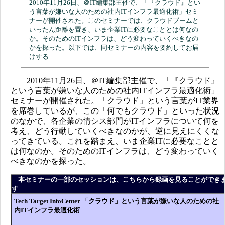
2010年11月26日、＠IT編集部主催で、「『クラウド』とい
う言葉が嫌いな人のための社内ITインフラ最適化術」セミ
ナーが開催された。このセミナーでは、クラウドブームと
いったん距離を置き、いま企業ITに必要なこととは何なの
か。そのためのITインフラは、どう変わっていくべきなの
かを探った。以下では、同セミナーの内容を要約してお届
けする
2010年11月26日、＠IT編集部主催で、「『クラウド』
という言葉が嫌いな人のための社内ITインフラ最適化術」
セミナーが開催された。「クラウド」という言葉がIT業界
を席巻しているが、この「何でもクラウド」といった状況
のなかで、各企業の情シス部門がITインフラについて何を
考え、どう行動していくべきなのかが、逆に見えにくくな
ってきている。これを踏まえ、いま企業ITに必要なことと
は何なのか。そのためのITインフラは、どう変わっていく
べきなのかを探った。
本セミナーの一部のセッションは、こちらから録画を見ることができ
す
Tech Target InfoCenter 「クラウド」という言葉が嫌いな人のための社
内ITインフラ最適化術