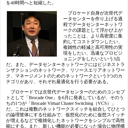
を40時間へと短縮した。
ブロケード自身が次世代デ
ータセンターを作り上げる過
程でデータセンターネットワ
ークの課題として浮かび上が
ったことは、より高密度に集
約してコストダウンしたい、
複雑性の軽減と高可用性の実
現をしたい、迅速なプロビジ
ョニングをしたいという3点
だ。また、データセンターネットワークにはビジネストラ
ンザクションのネットワーク、リソースエリアネットワー
ク、マネージメントのためのネットワークという3つのカ
テゴリがあり、それぞれ最適化を行う必要がある。
ブロケードでは次世代データセンターのためのコンセプ
トとして「Brocade One」を6月に発表しているが、そのう
ちの1つが「Brocade Virtual Cluster Switching（VCS）」
だ。これは複数のネットワークスイッチを結合してひとつ
の論理筐体にする仕組みで、仮想化のために仮想スイッチ
が増えるなどで複雑化したネットワークをシンプルで高性
能にする。また、新しい機能が必要になった場合に物理構