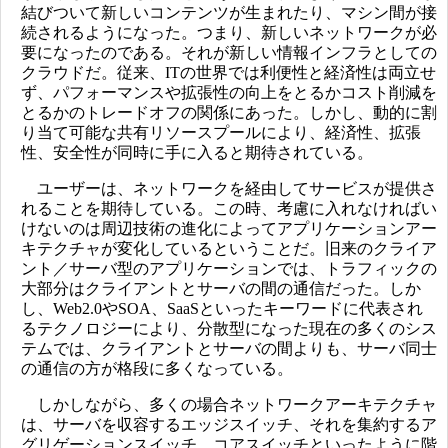
結びついて新しいコンテンツが生まれたり、マシン間が接
続されるようになった。つまり、新しいネットワークが必
要になったのである。それが新しい情報インフラとしての
クラウドだ。従来、ITの世界では利便性と経済性は両立せ
ず、パフォーマンスや拡張性の向上をとるかコスト削減を
とるかのトレードオフの関係にあった。しかし、動的に割
り当て可能な共有リソースプールにより、経済性、拡張
性、安全性が同時に手に入ると期待されている。
ユーザーは、ネットワークを経由してサービスが提供さ
れることを期待している。この時、考慮に入れなければい
けないのは周辺技術の進化によってアプリケーションアー
キテクチャが変化しているということだ。旧来のクライア
ント／サーバ型のアプリケーションでは、トラフィックの
大部分はクライアントとサーバの間の通信だった。しか
し、Web2.0やSOA、SaaSといったキーワードに代表され
るテクノロジーにより、分散型になった現在の多くのシス
テムでは、クライアントとサーバの間よりも、サーバ同士
の通信の方が格段に多くなっている。
しかしながら、多くの場合ネットワークアーキテクチャ
は、サーバを収容するエッジスイッチ、それを集約するア
グリゲーションスイッチ、コアスイッチといったように階