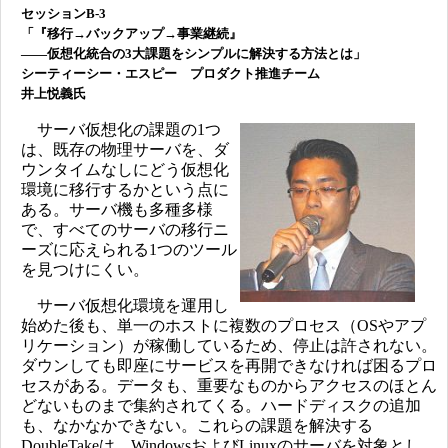
セッションB-3
「『移行→バックアップ→事業継続』
――仮想化統合の3大課題をシンプルに解決する方法とは」
シーティーシー・エスピー プロダクト推進チーム
井上悦義氏
サーバ仮想化の課題の1つ
は、既存の物理サーバを、ダ
ウンタイムなしにどう仮想化
環境に移行するかという点に
ある。サーバ機も多種多様
で、すべてのサーバの移行ニ
ーズに応えられる1つのツール
を見つけにくい。
サーバ仮想化環境を運用し
始めた後も、単一のホストに複数のプロセス（OSやアプ
リケーション）が稼働しているため、停止は許されない。
ダウンしても即座にサービスを再開できなければ困るプロ
セスがある。データも、重要なものからアクセスのほとん
どないものまで集約されてくる。ハードディスクの追加
も、なかなかできない。これらの課題を解決する
DoubleTakeは、WindowsおよびLinuxのサーバを対象とし、