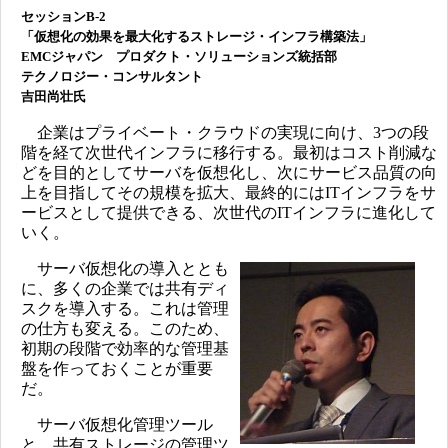
セッションB-2
「仮想化の効果を最大化するストレージ・インフラ構築法」
EMCジャパン プロダクト・ソリューションズ統括部
テクノロジー・コンサルタント
吉田尚壮氏
企業はプライベート・クラウドの実現に向け、3つの段
階を経て次世代インフラに移行する。最初はコスト削減な
どを目的としてサーバを仮想化し、次にサービス品質の向
上を目指してその規模を拡大、最終的にはITインフラをサ
ービスとして提供できる、次世代のITインフラに進化して
いく。
サーバ仮想化の導入ととも
に、多くの企業では共有ディ
スクを導入する。これは管理
の仕方も変える。このため、
初期の段階で効率的な管理基
盤を作っておくことが重要
だ。
サーバ仮想化管理ツール
と、共有ストレージの管理ツ