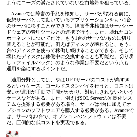
ようにニーズの満たされていない空白地帯を狙っている。
Avanceでは障害の予兆を検知し、サーバが壊れる前に、
仮想サーバとして動いているアプリケーションをもう1台
のサーバに移すことができる。障害予兆検知はサーバハー
ドウェアの管理ツールとの連携で行う。また、壊れたコン
ポーネントについてだけ、もう1台のサーバのものに切り
替えることが可能だ。例えばディスクが壊れると、もう1
台のディスクを使って稼働し続けることができる。そして
壊れたディスクは稼働中に交換することも可能だ。切り戻
し（フェイルバック）のような作業は不要だという点も、
運用を楽にするポイントだ。
適用分野としては、やはりFTサーバのコストが高すぎ
るというケース、コールドスタンバイを行うと、コストは
安いが運用が手動で手間がかかり、対応しきれないという
ケースなどがある。また、例えばSQL Serverの冗長化シス
テムを提案する必要がある場合、サーバは4台に加えてオ
プションのソフトウェアを購入する必要がある。Avanceで
は、サーバは2台で、オプションのソフトウェアは不要
だ。圧倒的な低コストを実現できる。