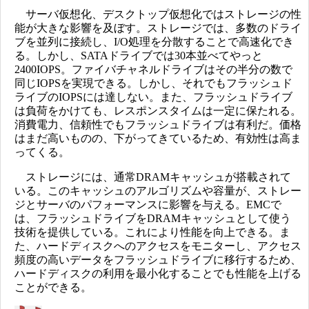
サーバ仮想化、デスクトップ仮想化ではストレージの性
能が大きな影響を及ぼす。ストレージでは、多数のドライ
ブを並列に接続し、I/O処理を分散することで高速化でき
る。しかし、SATAドライブでは30本並べてやっと
2400IOPS。ファイバチャネルドライブはその半分の数で
同じIOPSを実現できる。しかし、それでもフラッシュド
ライブのIOPSには達しない。また、フラッシュドライブ
は負荷をかけても、レスポンスタイムは一定に保たれる。
消費電力、信頼性でもフラッシュドライブは有利だ。価格
はまだ高いものの、下がってきているため、有効性は高ま
ってくる。
ストレージには、通常DRAMキャッシュが搭載されて
いる。このキャッシュのアルゴリズムや容量が、ストレー
ジとサーバのパフォーマンスに影響を与える。EMCで
は、フラッシュドライブをDRAMキャッシュとして使う
技術を提供している。これにより性能を向上できる。ま
た、ハードディスクへのアクセスをモニターし、アクセス
頻度の高いデータをフラッシュドライブに移行するため、
ハードディスクの利用を最小化することでも性能を上げる
ことができる。