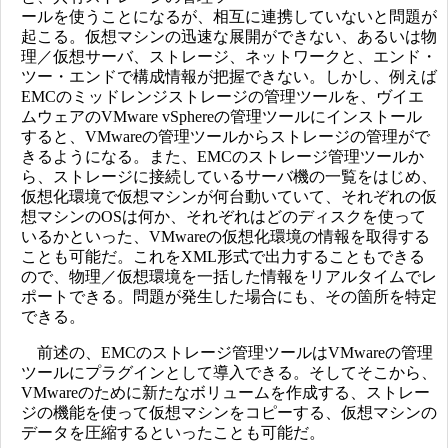
ールを使うことになるが、相互に連携していないと問題が
起こる。仮想マシンの迅速な展開ができない、あるいは物
理／仮想サーバ、ストレージ、ネットワークと、エンド・
ツー・エンドで構成情報が把握できない。しかし、例えば
EMCのミッドレンジストレージの管理ツールを、ヴイエ
ムウェアのVMware vSphereの管理ツールにインストール
すると、VMwareの管理ツールからストレージの管理がで
きるようになる。また、EMCのストレージ管理ツールか
ら、ストレージに接続しているサーバ機の一覧をはじめ、
仮想化環境で仮想マシンが何台動いていて、それぞれの仮
想マシンのOSは何か、それぞれはどのディスクを使って
いるかといった、VMwareの仮想化環境の情報を取得する
ことも可能だ。これをXML形式で出力することもできる
ので、物理／仮想環境を一括した情報をリアルタイムでレ
ポートできる。問題が発生した場合にも、その箇所を特定
できる。
前述の、EMCのストレージ管理ツールはVMwareの管理
ツールにプラグインとして導入できる。そしてそこから、
VMwareのために新たなボリュームを作成する、ストレー
ジの機能を使って仮想マシンをコピーする、仮想マシンの
データを圧縮するといったことも可能だ。