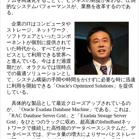
テムを高速化することで、ビジネスの前提が変わる。圧倒
的なシステムパフォーマンスが、業務を改革するのであ
る。
企業のITはコンピュータや
ストレージ、ネットワーク、
ソフトウェアといったコンポ
ーネントが個別に提供されて
いた時代から、すべてがサー
ビスとして利用できる世界へ
と進んでいる。今はまだ過渡
期だが、オラクルでは現時点
での最適ソリューションとし
て、システム構築の手間や時間をかけずに必要な時に迅速
に利用を開始できる「Oracle's Optimized Solutions」を提供
している。
具体的な製品として最近クローズアップされているの
が、「Oracle Exadata Database Machine」である。これは、
「RAC Database Server Grid」と「Exadata Storage Server
Grid」をひとつのラックに収め、超高速のInfiniBandネッ
トワークで接続した高性能のデータベースシステムだ。デ
ータベースでは、データ量の増大によりサーバとストレー