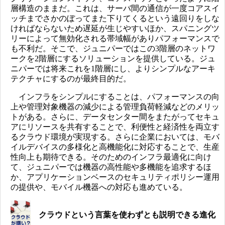
層構造のままだ。これは、サーバ間の通信が一度コアスイ
ッチまでさかのぼってまた下りてくるという遠回りをしな
ければならないため遅延が生じやすいほか、スパニングツ
リーによって無効化される帯域幅がありパフォーマンスで
も不利だ。そこで、ジュニパーではこの3階層のネットワ
ークを2階層にするソリューションを提供している。ジュ
ニパーでは将来これを1階層にし、よりシンプルなアーキ
テクチャにするのが最終目的だ。
インフラをシンプルにすることは、パフォーマンスの向
上や管理対象機器の減少による管理負荷軽減などのメリッ
トがある。さらに、データセンター間をまたがってセキュ
アにリソースを共有することで、利便性と経済性を両立す
るクラウド環境が実現する。さらに企業においては、モバ
イルデバイスの多様化と高機能化に対応することで、生産
性向上も期待できる。そのためのインフラ最適化に向け
て、ジュニパーでは機器の高性能や多機能を追求するほ
か、アプリケーションベースのセキュリティポリシー運用
の提供や、モバイル機器への対応も進めている。
クラウドという言葉を使わずとも説明できる進化