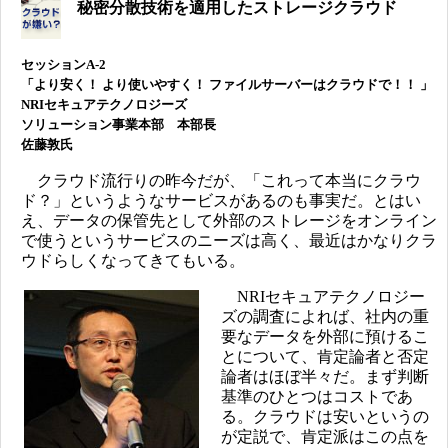
秘密分散技術を適用したストレージクラウド
セッションA-2
「より安く！ より使いやすく！ ファイルサーバーはクラウドで！！ 」
NRIセキュアテクノロジーズ
ソリューション事業本部 本部長
佐藤敦氏
クラウド流行りの昨今だが、「これって本当にクラウ
ド？」というようなサービスがあるのも事実だ。とはい
え、データの保管先として外部のストレージをオンライン
で使うというサービスのニーズは高く、最近はかなりクラ
ウドらしくなってきてもいる。
NRIセキュアテクノロジー
ズの調査によれば、社内の重
要なデータを外部に預けるこ
とについて、肯定論者と否定
論者はほぼ半々だ。まず判断
基準のひとつはコストであ
る。クラウドは安いというの
が定説で、肯定派はこの点を