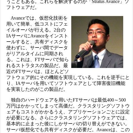
うこともある。これらを解決するのが「Stratus Avance」ソ
フトウェアだ。
Avanceでは、仮想化技術を
用いて簡単、低コストにフェ
イルオーバが行える。2台の
IAサーバにAvanceをインスト
ールすると、共有ディスクを
使わずに、サーバ間でデータ
がリアルタイムに同期され
る。これは、FTサーバで知ら
れるストラタスの製品だ。最
近のFTサーバは、ほとんどソ
フトウェア的にその機能を実現している。これを逆手にと
り、IAサーバを用いてソフトウェアとして障害復旧機能
を実装したのがこの製品だ。
独自のハードウェアを用いたFTサーバは最低400～500
万円はかかってしまって高価だ。クラスタリングソフトウ
ェアもコストがかかるうえ、アプリケーションごとに設定
が必要になる。さらにクラスタリングソフトウェアでは、
基本的に止まった後にしかサーバの切り替えができない。
サーバ仮想化でも共有ディスクが必要だ。Avanceは、この