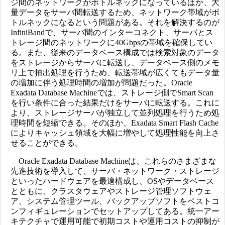
ジ間のネットワークがボトルネックになっているほか、大
量データをサーバ間転送するため、ネットワーク帯域がボ
トルネックになるという問題がある。それを解決するのが
InfiniBandで、サーバ間のインターコネクト、サーバとス
トレージ間のネットワークに40Gbpsの帯域を確保してい
る。また、従来のデータベース構成では検索対象のデータ
をストレージからサーバに転送し、データベース側のメモ
リ上で抽出処理を行うため、転送帯域が広くてもデータ量
の増加に伴う処理時間の増加が問題だった。Oracle
Exadata Database Machineでは、ストレージ側でSmart Scan
を行い条件に合った結果だけをサーバに転送する。これに
より、ストレージサーバが独立して並列処理を行うため処
理時間を短縮できる。そのほか、Exadata Smart Flash Cache
によりキャッシュ領域を大幅に増やして処理性能を向上さ
せることができる。
Oracle Exadata Database Machineは、これらのさまざまな
先進技術を導入して、サーバ・ネットワーク・ストレージ
といったハードウェアを最適構成し、OSやデータベース
とともに、クラスタウェアやストレージ管理ソフトウェ
ア、システム管理ツール、バックアップソフトをベストコ
ンフィギュレーションでセットアップしてある。統一アー
キテクチャで運用可能で初期コストや運用コストの抑制が