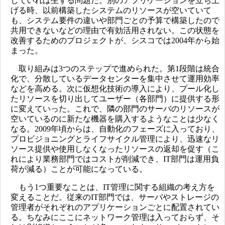
していれば生ずる問題だ。別のアプリケーションを立ち上
げる時、以前構築したシステムのリソースが空いていて
も、システム要件の違いや部門ごとの予算で構築したので
共用できないなどの理由で有効活用されない。この状態を
改善するためのプロジェクトが、シスコでは2004年から始
まった。
取り組みは3つのステップで進められた。第1段階は統合
化で、分散しているデータセンターを集中させて運用効率
などを高める。次に仮想化技術の導入により、プール化し
たリソースを切り出してユーザー（各部門）に提供する形
に変えていった。これで、隣の部門のサーバのリソースが
空いているのに新たな機器を購入するようなことは少なく
なる。2009年頃からは、自動化のフェーズに入っており、
プロビジョニングとライフサイクル管理により、迅速なリ
ソース提供や使用しなくなったリソースの返却を促す（こ
れにより業務部門ではコストが削減でき、IT部門は運用負
荷が減る）ことが可能になっている。
もう1つ重要なことは、IT管理に関する組織の考え方を
変えることだ。従来のIT部門では、サーバやストレージの
管理者がそれぞれのアプリケーションごとに配置されてい
る。ちなみにここにネットワーク管理は入っておらず、そ