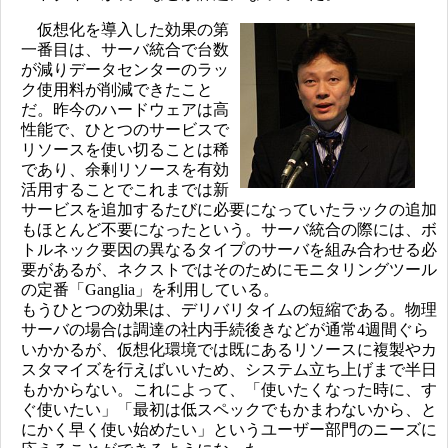
仮想化を導入した効果の第
一番目は、サーバ統合で台数
が減りデータセンターのラッ
ク使用料が削減できたこと
だ。昨今のハードウェアは高
性能で、ひとつのサービスで
リソースを使い切ることは稀
であり、余剰リソースを有効
活用することでこれまでは新
サービスを追加するたびに必要になっていたラックの追加
もほとんど不要になったという。サーバ統合の際には、ボ
トルネック要因の異なるタイプのサーバを組み合わせる必
要があるが、ネクストではそのためにモニタリングツール
の定番「Ganglia」を利用している。
もうひとつの効果は、デリバリタイムの短縮である。物理
サーバの場合は調達の社内手続後きなどが通常4週間ぐら
いかかるが、仮想化環境では既にあるリソースに複製やカ
スタマイズを行えばいいため、システム立ち上げまで半日
もかからない。これによって、「使いたくなった時に、す
ぐ使いたい」「最初は低スペックでもかまわないから、と
にかく早く使い始めたい」というユーザー部門のニーズに