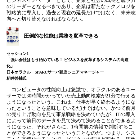
ビジネスイノベーターとして、企業と社会の成長と競争力
のリーダーとなるべきであり、企業は新たなテクノロジを
戦略的に導入し、過去と現在の延長だけではなく、未来志
向へと切り替えなければならない。
圧倒的な性能は業務を変革できる
セッション1
「強い会社はもう始めている！ ビジネスを変革するシステムの高速
化」
日本オラクル SPARCサーバ担当シニアマネージャー
籾井啓輔氏
コンピュータの性能向上は急激で、オラクルのあるユー
ザーでは30時間かかっていた売上動向検索が21分で行える
ようになったという。これは、仕事が早く終わるようにな
ったということを意味しているだけではない。かつて前月
の売り上げ動向を見て事業戦略を決めていたが、ITの導入
によって前日のデータを見て決めて決めることができるよ
うになった。それがさらに、1時間前の情報で判断するこ
とができるようになったということなのだ。つまり、シス