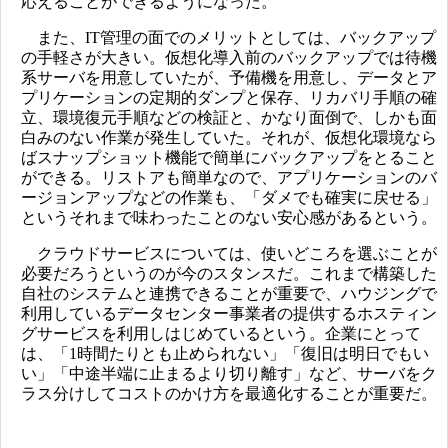
応えることができるようになった。
また、IT管理の面でのメリットとしては、バックアップ
の手軽さが大きい。仮想化導入前のバックアップでは待機
系サーバを用意していたが、予備機を用意し、データとア
プリケーションの定期的ダンプと保存、リカバリ手順の確
立、環境復元手順などの検証と、かなり面倒で、しかも面
白みのない作業が発生していた。それが、仮想化環境なら
ばスナップショット機能で簡単にバックアップをとること
ができる。リストアも簡単なので、アプリケーションのバ
ージョンアップなどの作業も、「ダメでも確実に戻せる」
というそれまで味わったことのない安心感があるという。
クラウドサービスについては、使いどころを選ぶことが
必要だろうというのが今のスタンスだ。これまで構築した
自社のシステムと連携できることが重要で、ハウジングで
利用しているデータセンター事業者の提供するホスティン
グサービスを利用しはじめているという。企業にとって
は、「1時間たりとも止められない」「復旧は明日でもい
い」「中途半端に止まるより切り離す」など、サーバをク
ラス分けしてコストのかけ方を最適化することが重要だ。