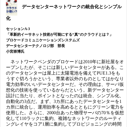
データセンターネットワークの統合化とシンプル
化
セッションA-3
「革新的イーサネット技術が可能にする“真”のクラウドとは？」
ブロケードコミュニケーションズシステムズ
データセンターテクノロジ部 部長
小宮崇博氏
ネットワークベンダのブロケードは2010年に新社屋をオ
ープンしたが、そこには新しいデータセンターがある。こ
のデータセンターは屋上に太陽電池を備えてPUE1.3をも
うすぐ切ろうかという、専業者以外のものとしてはかなり
電力効率のいいデータセンターだ。その理由は、サーバ仮
想化の技術を使っているからだという。新データセンター
設計に当たり、ポイントとなったのは統合、シンプル化、
自動化の3点だ。まず、3カ所にあったデータセンターを1
カ所に統合し、運用効率を高めるとともにグリーン電力を
使用した。さらに、2000台あった物理サーバの70％を仮想
化して110ラックに集約、複雑なネットワークのルーティ
ングレイヤをコア1層に集約してプロビジョニングの時間