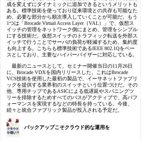
成を変えずにダイナミックに追加できるというメリットも
ある。標準技術を使っており従来環境との共存も可能なた
め、必要な部分から順次導入していくことが可能だ。もう
1つは「Brocade Virtual Access Layer（VAL）」で、仮想ス
イッチの管理をネットワーク側にまとめ、管理をシンプル
にする技術だ。仮想スイッチのトラフィック転送を外部ス
イッチで行うことでサーバの負荷が軽減するため、集約度
も向上する。こちらも標準技術であるIEEE 802.1Qをベー
スとしており、主要なハイパーバイザーに対応している。
最新のニュースとして、セミナー開催当日の11月26日
に、Brocade VDXを国内リリースした。これはBrocade
VCS技術を使用した最初の製品で、イーサネットファブリ
ックを提供する業界初のスイッチという位置づけだ。その
他、専用チップであるASICによる低遅延やスパニングツ
リーを排除するためすべてのパスがアクティブで、高パフ
ォーマンスを実現するなどの特長を持っている。今後、
続々と統合ファブリック製品が投入される予定だ。
バックアップこそクラウド的な運用を