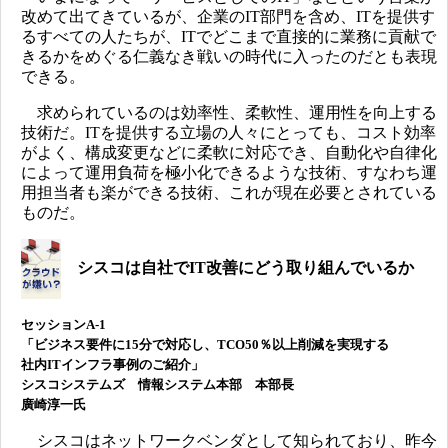
改めて出てきているが、企業のIT部門を含め、ITを提供す
るすべての人たちが、ITでどこまで直接的に業務に貢献で
きるかをめぐる仁義なき戦いの時代に入ったのだとも表現
できる。
求められているのは効率性、柔軟性、運用性を向上する
技術だ。ITを提供する立場の人々にとっても、コスト効率
がよく、構成変更などに柔軟に対応でき、自動化や自律化
によって運用負荷を極小化できるような技術、すなわち運
用担当者も楽ができる技術、これが現在必要とされている
ものだ。
シスコは自社でIT改善にどう取り組んでいるか
セッションA-1
「ビジネス要件に15分で対応し、TCO50％以上削減を実現する
社内ITインフラ事例のご紹介」
シスコシステムズ 情報システム本部 本部長
廣崎淳一氏
シスコはネットワークベンダとして知られており、昨今