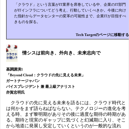
「クラウド」という言葉がIT業界を席巻している中、企業のIT部門
がITインフラについてどう考え、行動していくべきか。今後に向け
た指針からデータセンターの変革の可能性まで、企業ITが目指すべ
きものを探る。
Tech Targetのページに移動する
情シスは前向き、外向き、未来志向で
基調講演1
「Beyond Cloud：クラウドの先に見える未来」
ガートナージャパン
バイスプレジデント 兼 最上級アナリスト
亦賀忠明氏
クラウドの先に見える未来を語るには、クラウド時代と
は何かをまず語らねばならない。テクノロジーの進化を考
える時、まず黎明期がありその後に過度な期待の時期があ
る。期待と現実のギャップに気づくと幻滅期に入り、そこ
から地道に発展し安定していくというのが一般的な流れ