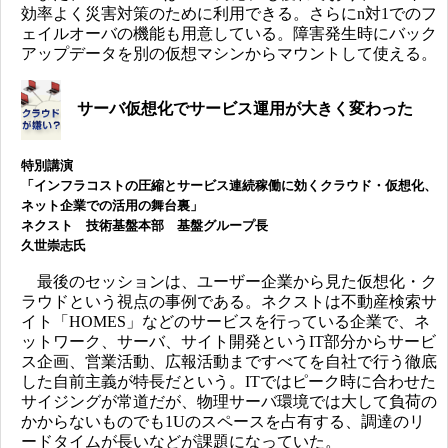
効率よく災害対策のために利用できる。さらにn対1でのフ
ェイルオーバの機能も用意している。障害発生時にバック
アップデータを別の仮想マシンからマウントして使える。
サーバ仮想化でサービス運用が大きく変わった
特別講演
「インフラコストの圧縮とサービス連続稼働に効くクラウド・仮想化、
ネット企業での活用の舞台裏」
ネクスト 技術基盤本部 基盤グループ長
久世崇志氏
最後のセッションは、ユーザー企業から見た仮想化・ク
ラウドという視点の事例である。ネクストは不動産検索サ
イト「HOMES」などのサービスを行っている企業で、ネ
ットワーク、サーバ、サイト開発というIT部分からサービ
ス企画、営業活動、広報活動まですべてを自社で行う徹底
した自前主義が特長だという。ITではピーク時に合わせた
サイジングが常道だが、物理サーバ環境では大して負荷の
かからないものでも1Uのスペースを占有する、調達のリ
ードタイムが長いなどが課題になっていた。