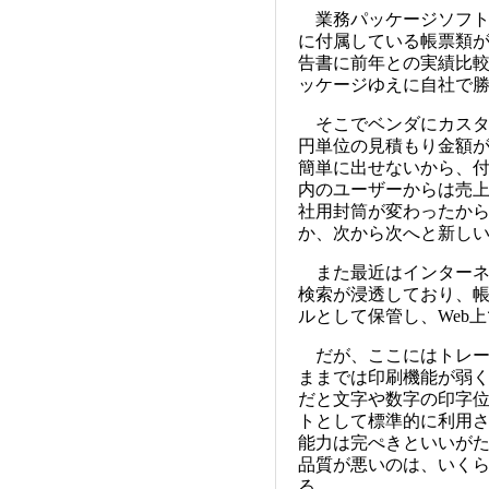
業務パッケージソフト
に付属している帳票類
告書に前年との実績比
ッケージゆえに自社で
そこでベンダにカスタ
円単位の見積もり金額
簡単に出せないから、
内のユーザーからは売
社用封筒が変わったか
か、次から次へと新し
また最近はインターネ
検索が浸透しており、
ルとして保管し、Web
だが、ここにはトレード
ままでは印刷機能が弱
だと文字や数字の印字
トとして標準的に利用
能力は完ぺきといいが
品質が悪いのは、いく
る。