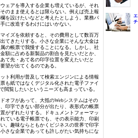
ウェアを導入する企業も増えているが、それ
がそのまま使えるとは限らない。例えば売上報
エ
較欄を設けたいなどと考えたとしよう。業務パ
チ
勝手に改造するわけにはいかない。
マイズを依頼すると、その費用として数百万
が出てきたりする。小さな企業にそんな大金は
付属の帳票で我慢することになる。しかし、社
上金額に占める新製品の割合を見たいだとか、
らあて先・あて名の印字位置を変えたいだと
い要望が出てくるのである。
ット利用が普及して検索エンジンによる情報
帳票も紙ではなくデジタル化された電子ファイ
上で閲覧したいというニーズも高まっている。
オフがあって、大抵のWebシステムはその
く、印字できない部分が出たり、表形式の帳票
位置がずれたりする。ドキュメントフォーマッ
されている電子帳票でも、その表示能力、印刷
たい。趣味ならともかくビジネスの世界で印字
ら小さな企業であっても許しがたい気持ちにな