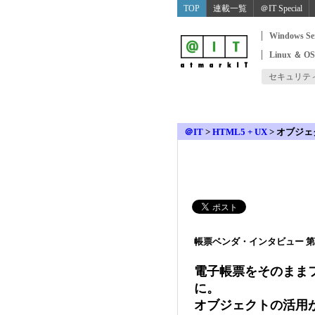
TOP
連載一覧
＠IT Special
Windows Se
Linux ＆ O
セキュリテ
＠IT
>
HTML5 + UX
>
オブジェ
帳票ベンダ・インタビュー 第
電子帳票をそのまま
に。
オブジェクトの活用