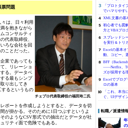
「プロトタイプ
帳票問題
でハマりやす
XML文書の
々は、日々利用
初心者でも図解
不満を抱きながら
方とVBAプロ
テムコンサルティ
スプレッドシー
ロの代表取締役、
を実行＆トリ
ろいろな会社を回
Excelの基
そのことだった。
動、コピー、
企業であっても
BFF（Backend
いて、リレーショ
――Netflix
ズが採用する
在する。データベ
用する最もシンプ
Excelでプ
で取り出してき
ロの基本
加工するというもの
「これ、本当
チェプロ代表取締役の福田玲二氏
ぐ、UIデザイ
レポートを作成しようとすると、データを切
転職／派遣情
間が掛かる。そのために1日つぶすというよ
そのようなCSV形式での抽出だとデータが社
年
キュリティ面で危険でもある。
の