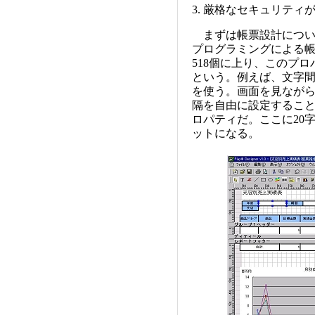
3. 厳格なセキュリティ
まずは帳票設計について
プログラミングによる
518個に上り、このプ
という。例えば、文字間隔の
を使う。画面を見なが
隔を自由に設定することがで
ロパティだ。ここに20
ットになる。