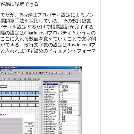
が容易に設定できる
だが、Play@はプロパティ設定によるノン
帳票開発手法を採用している。その数は総数
ロパティを設定するだけで帳票設計が完了する
設定はCharIntervalプロパティというもの
らここに入れる数値を変えていくことで文字間
きる。改行文字数の設定はRowIntervalプ
字と入れれば20字詰めのドキュメントフォーマ