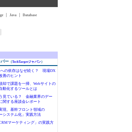
ge
Java
Database
ーパー
（
TechTargetジャパン
）
帳票への依存はなぜ続く？ 現場DX
改善のヒント
脱却で課題を一掃、Webサイトの
自動化するツールとは
う見ている？ 金融業界のデー
に関する座談会レポート
実現、基幹フロント領域の
ーシステム化」実践方法
CRMマーケティング」の実践方