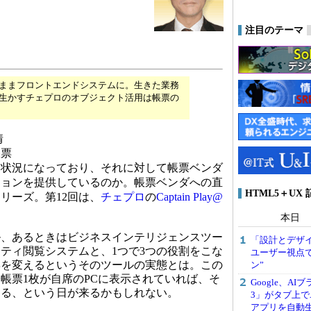
注目のテーマ
ままフロントエンドシステムに。生きた業務
生かすチェプロのオブジェクト活用は帳票の
情
帳票
な状況になっており、それに対して帳票ベンダ
ションを提供しているのか。帳票ベンダへの直
HTML5＋UX
リーズ。第12回は、
チェプロ
の
Captain Play@
本日
、あるときはビジネスインテリジェンスツー
「設計とデザ
ティ閲覧システムと、1つで3つの役割をこな
ユーザー視点
姿を変えるというそのツールの実態とは。この
ン”
帳票1枚が自席のPCに表示されていれば、そ
Google、AI
する、という日が来るかもしれない。
3」がタブ上で
アプリを自動