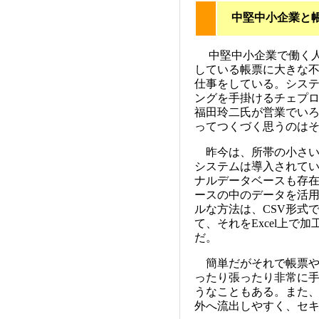
中堅中小企業と
中堅中小企業で働く人
している帳票に大きな
仕事をしている。シス
ングを手掛けるチェプ
福田玲二氏が営業でい
ってつくづく思うのは
昨今は、所帯の小さい
システムは導入されて
ナルデータベースも存
ースの中のデータを活
ルな方法は、CSV形式
て、それをExcel上で
だ。
簡単だがそれで帳票や
ったり張ったり非常に手
うなこともある。また、
外へ流出しやすく、セ