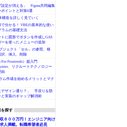
設定が消える」 Figma共同編集
いポイントと対策6選
基本構造を詳しく見ていく
で分かる！ VBEの基本的な使い
グラムの基礎文法
トに図形でボタンを作成しGAS
ガーを使ったメニューの追加
本オブジェクト「セル」の参照、移
選択、挿入、削除
s For Frontends）超入門
、Twitter、リクルートテクノロジー
理由
ログラム作成を始めるメリットとマク
にデザイン通り？」 手戻りを防
ンと実装のギャップ解消術
報を探す
収６００万円！エンジニア向け
求人満載。転職希望者必見