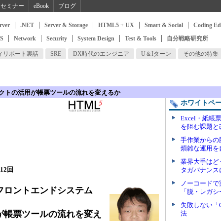
セミナー
eBook
ブログ
rver
.NET
Server & Storage
HTML5 + UX
Smart & Social
Coding Ed
SS
Network
Security
System Design
Test & Tools
自分戦略研究所
ィリポート裏話
SRE
DX時代のエンジニア
U＆Iターン
その他の特集
クトの活用が帳票ツールの流れを変えるか
ホワイトペ
Excel・紙
を阻む課題と
手作業からの
煩雑な運用を
業界大手はど
12回
タガバナンス
ノーコードで
フロントエンドシステム
「脱・レガシ
失敗しない「
が帳票ツールの流れを変え
法