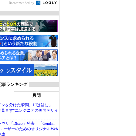
Recommended by
 記事ランキング
月間
インを分けた瞬間、UIは詰む」
で見直す“エンジニアの画面デザイ
ブラウザ「Disco」発表 「Gemini
ユーザーのためのオリジナルWeb
生成