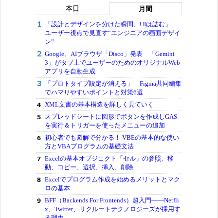
本日
月間
「設計とデザインを分けた瞬間、UIは詰む」
ユーザー視点で見直す“エンジニアの画面デザイ
ン”
Google、AIブラウザ「Disco」発表 「Gemini
3」がタブ上でユーザーのためのオリジナルWeb
アプリを自動生成
「プロトタイプ設定が消える」 Figma共同編集
でハマりやすいポイントと対策6選
XML文書の基本構造を詳しく見ていく
スプレッドシートに図形でボタンを作成しGAS
を実行＆トリガーを使ったメニューの追加
初心者でも図解で分かる！ VBEの基本的な使い
方とVBAプログラムの基礎文法
Excelの基本オブジェクト「セル」の参照、移
動、コピー、選択、挿入、削除
Excelでプログラム作成を始めるメリットとマク
ロの基本
BFF（Backends For Frontends）超入門――Netfli
x、Twitter、リクルートテクノロジーズが採用す
る理由