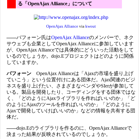
る「OpenAjax Alliance」について
OpenAjax Alliance
via
kwout
――
バフォーン氏は
OpenAjax Alliance
のメンバーで、ネク
サウェブも企業としてOpenAjax Allianceに参加しています
が、OpenAjax Allianceでは具体的にどういった活動をして
いるのでしょうか。dojo.Eプロジェクトはどのように関係
していますか。
バフォーン
OpenAjax Allianceは「Ajaxの市場を盛り上げ
ていこう」という位置付けにある団体だ。Ajax関連のビジ
ネスを盛り上げたい、さまざまなベンダやSIerが参加して
いる。製品を開発したり、コーディングをする団体ではな
く、「どのようにAjaxライブラリを作ればいいのか」「ど
のようにAjaxのツールを作ればいいのか」「どのように
Ajaxで開発していけばいいのか」などの情報を共有する団
体だ。
――
dojo.Eのライブラリを作るのに、OpenAjax Allianceで
決まった結果が反映されているのでしょうか。