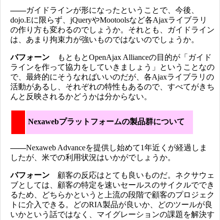
――
ガイドラインが形になったということで、今後、
dojo.Eに限らず、jQueryやMootoolsなど各Ajaxライブラリ
の作り方も変わるのでしょうか。それとも、ガイドライン
は、あまり拘束力が強いものではないのでしょうか。
バフォーン
もともとOpenAjax Allianceの目的が「ガイド
ラインを作って協力をしていきましょう」ということなの
で、最終的にそうなればいいのだが、各Ajaxライブラリの
活動があるし、それぞれの特性もあるので、すべてがきち
んと反映されるかどうかは分からない。
Nexawebプラットフォームの製品群について
――
Nexaweb Advanceを提供し始めて1年近くが経過しま
したが、米での利用状況はいかがでしょうか。
バフォーン
顧客の反応はとても良いものだ。ネクサウェ
ブとしては、顧客の特定を速いセールスのサイクルででき
るため、どちらかというと上流の段階で顧客のプロジェク
トに介入できる。どのRIA製品が良いか、どのツールが良
いかという話ではなく、マイグレーションの課題を解決す