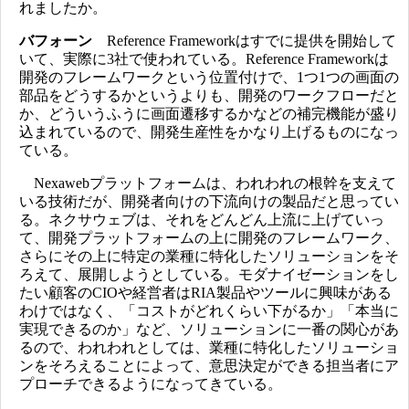
れましたか。
バフォーン
Reference Frameworkはすでに提供を開始して
いて、実際に3社で使われている。Reference Frameworkは
開発のフレームワークという位置付けで、1つ1つの画面の
部品をどうするかというよりも、開発のワークフローだと
か、どういうふうに画面遷移するかなどの補完機能が盛り
込まれているので、開発生産性をかなり上げるものになっ
ている。
Nexawebプラットフォームは、われわれの根幹を支えて
いる技術だが、開発者向けの下流向けの製品だと思ってい
る。ネクサウェブは、それをどんどん上流に上げていっ
て、開発プラットフォームの上に開発のフレームワーク、
さらにその上に特定の業種に特化したソリューションをそ
ろえて、展開しようとしている。モダナイゼーションをし
たい顧客のCIOや経営者はRIA製品やツールに興味がある
わけではなく、「コストがどれくらい下がるか」「本当に
実現できるのか」など、ソリューションに一番の関心があ
るので、われわれとしては、業種に特化したソリューショ
ンをそろえることによって、意思決定ができる担当者にア
プローチできるようになってきている。