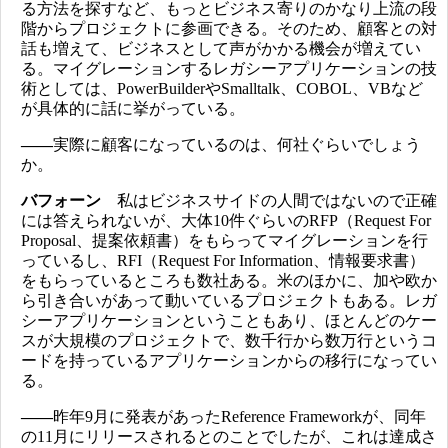
る方法を探すなど、もっとビジネス寄りのかなり上流の段
階からプロジェクトに参画できる。そのため、顧客との対
話も増えて、ビジネスとして声がかかる機会が増えてい
る。マイグレーションするレガシーアプリケーションの技
術としては、PowerBuilderやSmalltalk、COBOL、VBなど
が具体的に話に挙がっている。
――
実際に顧客になっているのは、何社ぐらいでしょう
か。
バフォーン
私はビジネスサイドの人間ではないので正確
には答えられないが、大体10件ぐらいのRFP（Request For
Proposal、提案依頼書）をもらってマイグレーションを行
っているし、RFI（Request For Information、情報要求書）
をもらっているところも数社ある。米のほかに、加や欧か
ら引き合いがあって動いているプロジェクトもある。レガ
シーアプリケーションということもあり、ほとんどのケー
スが大規模のプロジェクトで、数千行から数万行というコ
ードを持っているアプリケーションからの移行になってい
る。
――
昨年9月に発表があったReference Frameworkが、同年
の11月にリリースされるとのことでしたが、これは達成さ