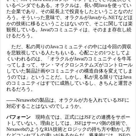
いるベンダでもある。オラクルは、長い間Javaを使ってい
た企業であり、その延長上で投資をしたということなのだ
ろう。そういった意味で、オラクルがJavaから.NETなどほ
かの技術に移るということはないので、そこに関しては楽
観視している。Javaのコミュニティは、そのまま存在し続
けるだろう。
ただ、私の周りのJavaコミュニティの中には今回の買収
を悲観視している人たちもいる。心配ごとの1つとしてよ
くいわれるのは、「オラクルがJavaのコミュニティを牛耳
ってしまって、サン・マイクロシステムズがコントロール
していた製品計画やコミュニティの構造自体を変えてしま
うのでは」ということだ。しかし、私が見る限りではJava
のコミュニティはすでに成熟しているし、きちんと運営さ
れるだろう。
――
Nexawebの製品は、オラクルが力を入れているJSFに
対応することはないのでしょうか。
バフォーン
現時点では、正式にはJSFとの連携をサポー
トしていない。理由としては、JSFはサーバ側の技術で、
NexawebのようなRIA技術とロジックの持ち方や動かし方
などコンセプトの違いがあるからだ。将来的には、JSFの