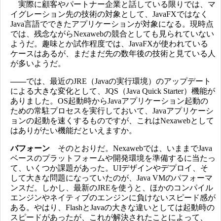
実際に顧客やパートナー企業と話している限りでは、マ
イグレーション先の技術の対象として、JavaFXではなく
Java言語でできたアプリケーションが対象になる。現時点
では、残念ながらNexawebの競合としても見られていない
ようだ。趣味とか試作程度では、JavaFXが使われている
ケースはあるが、まだまだ先の数年後の技術と見ている人
が多いようだ。
――
では、最近のJRE（Javaの実行環境）のアップデート
による大きな変化として、JQS（Java Quick Starter）機能が
ありました。OS起動時からJavaアプリケーション起動の
ための常駐プロセスを実行しておいて、Javaアプリケーシ
ョンの起動を速くするものですが、これはNexawebとして
はありがたい機能だといえますか。
バフォーン
そのとおりだ。Nexawebでは、いままでJava
ベースのプラットフォームや開発環境を準備するに当たっ
て、いくつか課題があった。UIデザインやデプロイ、そ
して大きな問題になっていたのが、Java VMのパフォーマ
ンスだ。しかし、最新のJREを使うと、ほかのコンパイル
エンジンやネイティブのエンジンに負けないスピード感が
ある。やはり、FlashとJavaの大きな違いとしては起動時の
スピードがあったが、これが解決されたことによって、