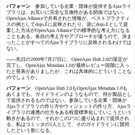
バフォーン
参加している企業・団体が提供するAjaxライ
ブラリは、お互いに完全な互換性がある関係ではない。
OpenAjax Allianceで共有された情報が、ベストプラクティ
スの例としてdojo.Eに反映されたり、逆にdojo.Eとして提
案した方法がOpenAjax Allianceでの標準的な考え方になる
こともある。各自の考え方やアプローチが違うので、決ま
ったことがすべてのAjaxライブラリに反映されるわけでは
ない。
――
先日の2009年7月27日に、OpenAjax Hub 2.0の策定が
完了し、OpenAjax Metadata 1.0が最終レビュー段階に入っ
たと発表がありましたが、これは具体的にどういうことな
のでしょうか。
バフォーン
OpenAjax Hub 2.0もOpenAjax Metadata 1.0も
あくまでも、ガイドラインのようなもので、何か製品とし
て提供されるものではない。参加している企業・団体が
Ajaxライブラリの作り方やウィジェットの作り方、Ajaxラ
イブラリの連携の仕方をある程度標準化していこうという
動きがあるので、それがこの2つに盛り込まれて提供され
る。私はコミッタの1人として、そのガイドラインに賛同
したという形になる。