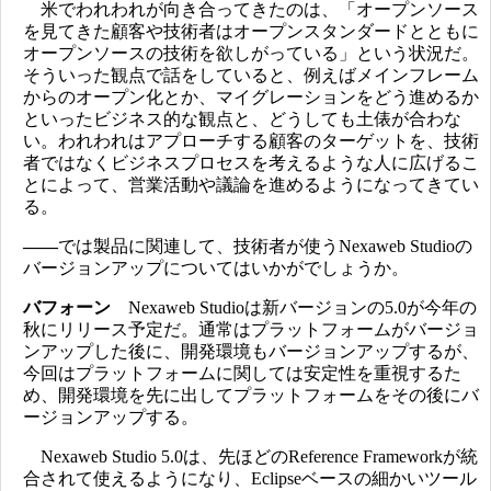
米でわれわれが向き合ってきたのは、「オープンソース
を見てきた顧客や技術者はオープンスタンダードとともに
オープンソースの技術を欲しがっている」という状況だ。
そういった観点で話をしていると、例えばメインフレーム
からのオープン化とか、マイグレーションをどう進めるか
といったビジネス的な観点と、どうしても土俵が合わな
い。われわれはアプローチする顧客のターゲットを、技術
者ではなくビジネスプロセスを考えるような人に広げるこ
とによって、営業活動や議論を進めるようになってきてい
る。
――
では製品に関連して、技術者が使うNexaweb Studioの
バージョンアップについてはいかがでしょうか。
バフォーン
Nexaweb Studioは新バージョンの5.0が今年の
秋にリリース予定だ。通常はプラットフォームがバージョ
ンアップした後に、開発環境もバージョンアップするが、
今回はプラットフォームに関しては安定性を重視するた
め、開発環境を先に出してプラットフォームをその後にバ
ージョンアップする。
Nexaweb Studio 5.0は、先ほどのReference Frameworkが統
合されて使えるようになり、Eclipseベースの細かいツール