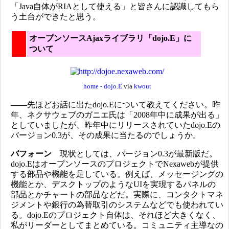
「Java自体がRIAとして使える」と皆さんに認識してもら
う土台ができたと思う。
オープンソースAjaxライブラリ「dojo.E」に
ついて
home - dojo.E
via
kwout
――
先ほどお話に出たdojo.Eについて教えてください。昨
年、ネクサウェブのガニエ氏は「2008年中に成果が出る」
としていましたが、昨年中にリリースされていたdojo.Eの
バージョン0.3が、その成果に当たるのでしょうか。
バフォーン
現状としては、バージョン0.3が最新版だ。
dojo.EはオープンソースのプロジェクトでNexawebが提供
する部品や機能を足している。例えば、メッセージングの
機能とか、デスクトップのようなUIを実現するパネルの
部品とかチャートの部品などだ。実際に、コンタクトマネ
ジメントや銀行の為替取引のシステムなどでも使われてい
る。dojo.Eのプロジェクト自体は、それほど大きくなく、
私がリーダーとしてまとめている。コミュニティ主導なの