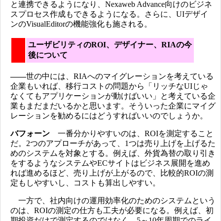
と連携できるようになり、Nexaweb Advance向けのビジネ
スプロセス作成もできるようになる。さらに、UIデザイ
ンのVisualEditorの機能強化も施される。
ユーザビリティのROI、デザイナー、RIAの今
後について
――
世の中には、RIAへのマイグレーションを考えている
企業もいれば、移行コストの問題から「リッチなUIじゃ
なくてもアプリケーションが動けばいい」と考えている企
業もまだまだいるかと思います。そういった企業にマイグ
レーションを勧めるにはどうすればいいのでしょうか。
バフォーン
一番分かりやすいのは、ROIを測定すること
だ。2つのアプローチがあって、1つは売り上げを上げるた
めのシステムを対象とする。例えば、外貨為替の取り引き
をするようなシステムやECサイトはビジネス展開を進め
れば進めるほど、売り上げが上がるので、比較的ROIの測
定もしやすいし、コストも算出しやすい。
一方で、社内向けの運用効率化のためのシステムという
のは、ROIの測定の仕方も工夫が必要になる。例えば、初
期投資だけで測定するのではなく、5～10年周期でのライ