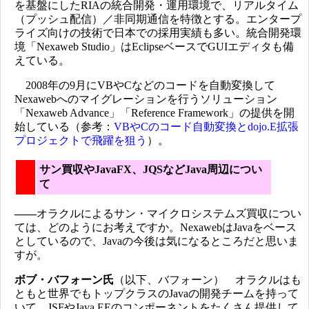
を基盤にしたRIAの統合開発・運用環境で、リアルタイム
（プッシュ配信）／非同期通信を特徴とする。エンタープ
ライズ向けの技術で日本での採用実績も多い。統合開発環
境「Nexaweb Studio」はEclipseベースでGUIエディタも備
えている。
2008年の9月にVBやCなどのコードを自動変換して
Nexawebへのマイグレーションを行うソリューション
「Nexaweb Advance」「Reference Framework」の提供を開
始している（参考：
VBやCのコード自動変換とdojo.E拡張
プロジェクトで飛躍を狙う
）。
サン買収やJavaFX、JQSなどJava周辺につい
て
――
オラクルによるサン・マイクロシステムズ買収につい
ては、どのようにお考えですか。NexawebはJavaをベース
としているので、Javaの今後は気になるところだと思いま
すが。
ボブ・バフォーン氏
（以下、バフォーン） オラクルはも
ともと世界でもトップクラスのJavaの開発チームを持って
いて、JSFやJava EEのコンポーネントをたくさん提供して