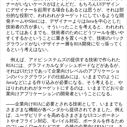
ナーがいないケースがほとんどだ。もちろんUIデザイン
にデザイナーを起用する場合もあるとは思うが、それは部
分的な役割で、われわれがターゲットにしているような開
発チームやSIerには、デザイナーよりはJavaを中心とした
技術者の方が多い。そういったことを考えると、われわれ
としてはあくまでも、技術者のためにどうツールを使いや
すくするかということに重きを置くべきで、技術のバック
グラウンドがないデザイナー層をRIA開発に引っ張ってく
るという考えはない。
例えば、アドビ システムズの提供する技術で作られた
RIAには、グラフィカルなダッシュボードなどがあるが、
それはUIだけであって企業向けレベルのアプリケーショ
ンのバックグラウンドの仕組みには、いままでのように
Javaなどによる作り込みが必要になる。そう考えると、や
はりわれわれがターゲットにするのは、いままでどおり企
業向けアプリケーションの開発者ということになる。
――
企業向けRIAに必要とされる技術として、いままでも
さまざまな機能が各ベンダから提供されてきました。例え
ば、ユーザビリティを高めるさまざまなUIコンポーネン
トやオフライン対応、モバイル対応、ポータルを作るため
のフレームワークなどです。今後の企業向けRIAには、さ