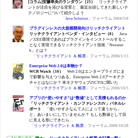
[コラム]安藤幸央のランダウン（25）
リッチクライア
ントが注目を浴びる背景と、最近台頭してきた新しいテ
クノロジーについて紹介しよう
「
Java Solution
」フォーラム 2004/5/8
プラグインレスの大規模開発向けリッチクライアント
リッチクライアントベンダ・インタビュー（8）
Java
／J2EE環境であればプラグインをインストールするこ
となく実現できるリッチクライアント技術「Nwxawe
b」とは？
「
リッチクライアント ＆ 帳票
」フォーラム 2006/1/13
Enterprise Web 2.0は本物か？
WCR Watch（16）
Web 2.0はエンタープライズにま
で影響を与えつつある。Enterprise Web 2.0アーキテク
チャとはなにか？ 米ネクサウェブのCTOに聞いた
「
リッチクライアント ＆ 帳票
」フォーラム 2006/10/5
アプリの“使いやすさ”は“数値”として見積もれるのか
「リッチクライアント・カンファレンスIV」パネルレ
ポート
「使いやすさなんて人によって違うから」
と、あいまいにしていませんか？ もしも数値として目
に見える形にできたら…
「
リッチクライアント ＆ 帳票
」フォーラム 2008/10/28