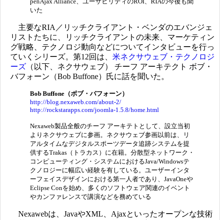
penAjax Alliance、ユーザビリティのROI、RIAの今後も聞
いた
主要なRIA／リッチクライアント・ベンダのエバンジェ
リストたちに、リッチクライアントの未来、マーケティン
グ戦略、テクノロジ動向などについてインタビューを行っ
ていくシリーズ。第12回は、
米ネクサウェブ・テクノロジ
ーズ
（以下、ネクサウェブ） チーフ アーキテクト ボブ・
バフォーン（Bob Buffone）氏に話を聞いた。
Bob Buffone（ボブ・バフォーン）
http://blog.nexaweb.com/about-2/
http://rockstarapps.com/joomla-1.5.8/home.html
Nexaweb製品全般のチーフ アーキテトとして、設立当初
よりネクサウェブに参画。ネクサウェブ参画以前は、リ
アルタイムなデジタルスポーツデータ追跡システムを提
供するTrakas（トラカス）に在籍。分散型ネットワーク・
コンピューティング・システムにおけるJava/Windowsテ
クノロジーに幅広い経験を有している。ユーザーインタ
ーフェイスデザインにおける第一人者であり、JavaOneや
Eclipse Conを始め、多くのソフトウェア関連のイベント
やカンファレンスで講演などを務めている
Nexawebは、JavaやXML、Ajaxといったオープンな技術