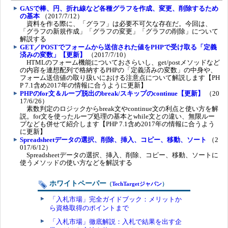
GASで棒、円、折れ線など各種グラフを作成、変更、削除するため
の基本
（2017/7/12）
資料を作る際に、「グラフ」は必要不可欠な存在だ。今回は、
「グラフの新規作成」「グラフの変更」「グラフの削除」について
解説する
GET／POSTでフォームから送信された値をPHPで受け取る「定義
済みの変数」【更新】
（2017/7/10）
HTMLのフォーム機能についておさらいし、get/postメソッドなど
の内容を連想配列で格納するPHPの「定義済みの変数」の中身や、
フォーム送信値の取り扱いにおける注意点について解説します【PH
P 7.1含め2017年の情報に合うように更新】
PHPのfor文＆ループ脱出のbreak/スキップのcontinue【更新】
（20
17/6/26）
素数判定のロジックからbreak文やcontinue文の利点と使い方を解
説。for文を使ったループ処理の基本とwhile文との違い、無限ルー
プなども併せて紹介します【PHP 7.1含め2017年の情報に合うよう
に更新】
Spreadsheetデータの選択、削除、挿入、コピー、移動、ソート
（2
017/6/12）
Spreadsheetデータの選択、挿入、削除、コピー、移動、ソートに
使うメソッドの使い方などを解説する
ホワイトペーパー
（
TechTargetジャパン
）
「入札市場」完全ガイドブック：メリットか
ら資格取得のポイントまで
「入札市場」徹底解説：入札で結果を出す企