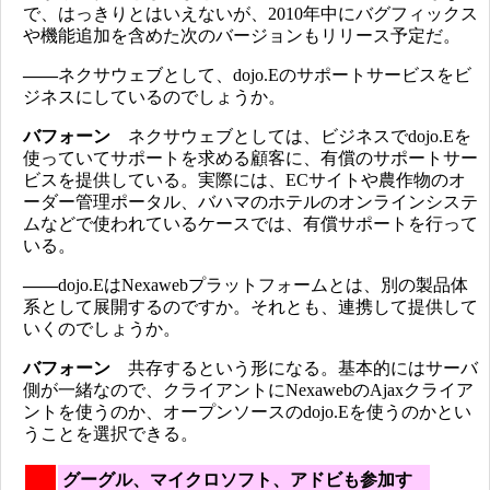
で、はっきりとはいえないが、2010年中にバグフィックス
や機能追加を含めた次のバージョンもリリース予定だ。
――
ネクサウェブとして、dojo.Eのサポートサービスをビ
ジネスにしているのでしょうか。
バフォーン
ネクサウェブとしては、ビジネスでdojo.Eを
使っていてサポートを求める顧客に、有償のサポートサー
ビスを提供している。実際には、ECサイトや農作物のオ
ーダー管理ポータル、バハマのホテルのオンラインシステ
ムなどで使われているケースでは、有償サポートを行って
いる。
――
dojo.EはNexawebプラットフォームとは、別の製品体
系として展開するのですか。それとも、連携して提供して
いくのでしょうか。
バフォーン
共存するという形になる。基本的にはサーバ
側が一緒なので、クライアントにNexawebのAjaxクライア
ントを使うのか、オープンソースのdojo.Eを使うのかとい
うことを選択できる。
グーグル、マイクロソフト、アドビも参加す