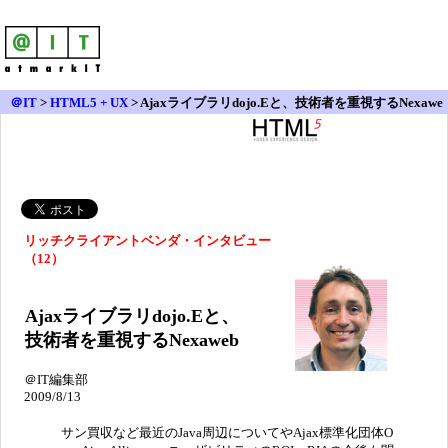
＠IT
>
HTML5 + UX
>
Ajaxライブラリdojo.Eと、技術者を重視するNexawe
b
リッチクライアントベンダ・インタビュー
（12）
Ajaxライブラリdojo.Eと、
技術者を重視するNexaweb
＠IT編集部
2009/8/13
サン買収など最近のJava周辺についてやAjax標準化団体O