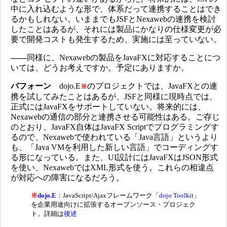
中に入れ込むような形で、体系だって連携することはでき
るかもしれない。いままでもJSFとNexawebの連携を検討
したことはあるが、それには製品にかなりの仕様変更が必
要で開発コストも発生するため、実施には至っていない。
――
同様に、Nexawebの製品をJavaFXに対応することにつ
いては、どうお考えですか。予定にありますか。
バフォーン
dojo.E
のプロジェクトでは、JavaFXとの連
※
携を試してみたことはあるが、JSFと同様に現時点では、
正式にはJavaFXをサポートしていない。将来的には、
Nexawebの通信の部分と連携させる可能性はある。ご存じ
のとおり、JavaFX自体はJavaFX Scriptでプログラミングす
るので、Nexawebで使われている「Java言語」というより
も、「Java VMを利用した新しい言語」でコーディングす
る形になっている。また、UI設計にはJavaFXはJSON形式
を使い、NexawebではXML形式を使う。これらの相違点
が対応への障害になるだろう。
※
dojo.E
：JavaScript/Ajaxフレームワーク「
dojo Toolkit
」
を企業用途向けに拡張するオープンソース・プロジェク
ト。詳細は
後述