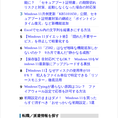
能に？ 「セキュアブート証明書」の期限切れ
リスクと対策、起動しなくなった場合の対応策
Windows 11月例更新「KB5101650」公開、セキ
ュアブート証明書対策の継続と「ポイントイン
タイム復元」など新機能追加
Excelでセル内の文字列を縦書きにする方法
【Windows 11ダイエット術】「隠れた不要サー
ビス」を停止して軽量化する
Windows 11「25H2」はなぜ地味な機能追加しか
ないのか？ 9カ月で進んだ“静かなる成熟”
【保存版】非対応PCでもOK？ Windows 10をW
indows 11最新版にアップグレードする裏技
【Windows 11】なぜディスクの使用率が10
0％？ 犯人をファイル単位で特定できる「リソ
ースモニター」徹底活用
Windowsでpingが通らない原因はコレ？ ファ
イアウォール設定で応答を許可する方法
初期設定のままはダメ！ Windows 11を買った
らすぐ消すべき「おせっかいな初期設定」5選
転職／派遣情報を探す