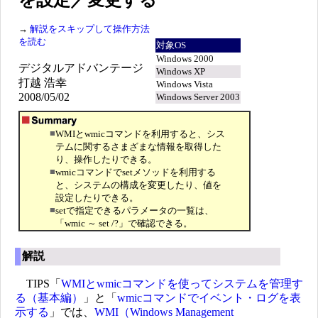
を設定／変更する
→
解説をスキップして操作方法
を読む
対象OS
Windows 2000
デジタルアドバンテージ
Windows XP
打越 浩幸
Windows Vista
2008/05/02
Windows Server 2003
■
WMIとwmicコマンドを利用すると、シス
テムに関するさまざまな情報を取得した
り、操作したりできる。
■
wmicコマンドでsetメソッドを利用する
と、システムの構成を変更したり、値を
設定したりできる。
■
setで指定できるパラメータの一覧は、
「wmic ～ set /?」で確認できる。
解説
TIPS「
WMIとwmicコマンドを使ってシステムを管理す
る（基本編）
」と「
wmicコマンドでイベント・ログを表
示する
」では、
WMI（Windows Management