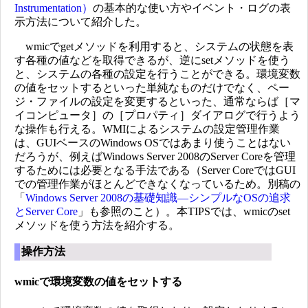
Instrumentation）
の基本的な使い方やイベント・ログの表
示方法について紹介した。
wmicでgetメソッドを利用すると、システムの状態を表
す各種の値などを取得できるが、逆にsetメソッドを使う
と、システムの各種の設定を行うことができる。環境変数
の値をセットするといった単純なものだけでなく、ペー
ジ・ファイルの設定を変更するといった、通常ならば［マ
イコンピュータ］の［プロパティ］ダイアログで行うよう
な操作も行える。WMIによるシステムの設定管理作業
は、GUIベースのWindows OSではあまり使うことはない
だろうが、例えばWindows Server 2008のServer Coreを管理
するためには必要となる手法である（Server CoreではGUI
での管理作業がほとんどできなくなっているため。別稿の
「
Windows Server 2008の基礎知識―シンプルなOSの追求
とServer Core
」も参照のこと）。本TIPSでは、wmicのset
メソッドを使う方法を紹介する。
操作方法
wmicで環境変数の値をセットする