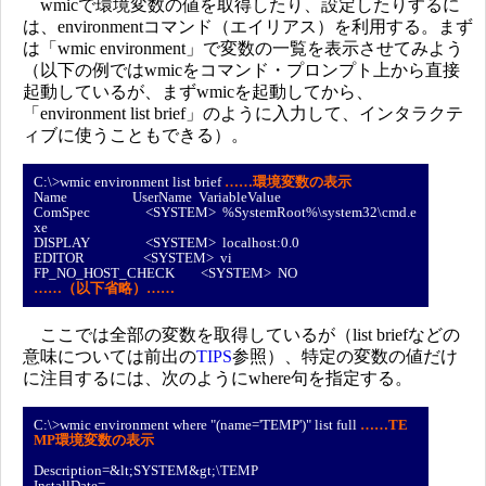
wmicで環境変数の値を取得したり、設定したりするに
は、environmentコマンド（エイリアス）を利用する。まず
は「wmic environment」で変数の一覧を表示させてみよう
（以下の例ではwmicをコマンド・プロンプト上から直接
起動しているが、まずwmicを起動してから、
「environment list brief」のように入力して、インタラクテ
ィブに使うこともできる）。
C:\>wmic environment list brief
……環境変数の表示
Name UserName VariableValue
ComSpec <SYSTEM> %SystemRoot%\system32\cmd.e
xe
DISPLAY <SYSTEM> localhost:0.0
EDITOR <SYSTEM> vi
FP_NO_HOST_CHECK <SYSTEM> NO
……（以下省略）……
ここでは全部の変数を取得しているが（list briefなどの
意味については前出の
TIPS
参照）、特定の変数の値だけ
に注目するには、次のようにwhere句を指定する。
C:\>wmic environment where "(name='TEMP')" list full
……TE
MP環境変数の表示
Description=&lt;SYSTEM&gt;\TEMP
InstallDate=