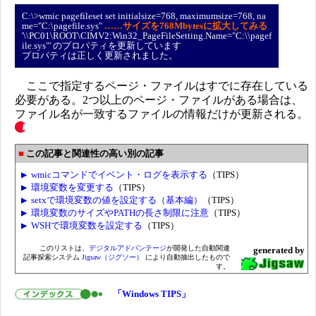
C:\>wmic pagefileset set initialsize=768, maximumsize=768, na
me="C:\pagefile.sys"
……サイズを768Mbytesに拡大してみる
'\\PC01\ROOT\CIMV2:Win32_PageFileSetting.Name="C:\\pagef
ile.sys"' のプロパティを更新しています
プロパティは正しく更新されました。
ここで指定するページ・ファイルはすでに存在している
必要がある。2つ以上のページ・ファイルがある場合は、
ファイル名が一致するファイルの情報だけが更新される。
この記事と関連性の高い別の記事
wmicコマンドでイベント・ログを表示する
（TIPS）
環境変数を変更する
（TIPS）
setxで環境変数の値を設定する（基本編）
（TIPS）
環境変数のサイズやPATHの長さ制限に注意
（TIPS）
WSHで環境変数を設定する
（TIPS）
このリストは、
デジタルアドバンテージ
が開発した自動関連
generated by
記事探索システム
Jigsaw（ジグソー）
により自動抽出したもので
す。
「Windows TIPS」