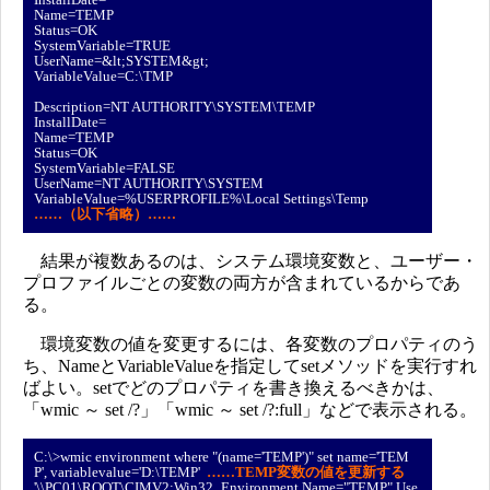
Name=TEMP
Status=OK
SystemVariable=TRUE
UserName=&lt;SYSTEM&gt;
VariableValue=C:\TMP
Description=NT AUTHORITY\SYSTEM\TEMP
InstallDate=
Name=TEMP
Status=OK
SystemVariable=FALSE
UserName=NT AUTHORITY\SYSTEM
VariableValue=%USERPROFILE%\Local Settings\Temp
……（以下省略）……
結果が複数あるのは、システム環境変数と、ユーザー・
プロファイルごとの変数の両方が含まれているからであ
る。
環境変数の値を変更するには、各変数のプロパティのう
ち、NameとVariableValueを指定してsetメソッドを実行すれ
ばよい。setでどのプロパティを書き換えるべきかは、
「wmic ～ set /?」「wmic ～ set /?:full」などで表示される。
C:\>wmic environment where "(name='TEMP')" set name='TEM
P', variablevalue='D:\TEMP'
……TEMP変数の値を更新する
'\\PC01\ROOT\CIMV2:Win32_Environment.Name="TEMP",Use