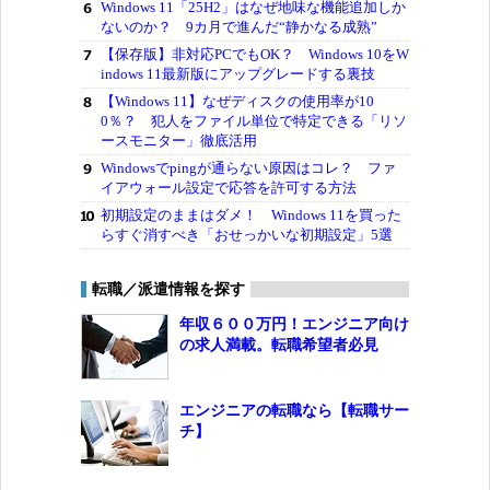
Windows 11「25H2」はなぜ地味な機能追加しか
ないのか？ 9カ月で進んだ“静かなる成熟”
【保存版】非対応PCでもOK？ Windows 10をW
indows 11最新版にアップグレードする裏技
【Windows 11】なぜディスクの使用率が10
0％？ 犯人をファイル単位で特定できる「リソ
ースモニター」徹底活用
Windowsでpingが通らない原因はコレ？ ファ
イアウォール設定で応答を許可する方法
初期設定のままはダメ！ Windows 11を買った
らすぐ消すべき「おせっかいな初期設定」5選
転職／派遣情報を探す
年収６００万円！エンジニア向け
の求人満載。転職希望者必見
エンジニアの転職なら【転職サー
チ】