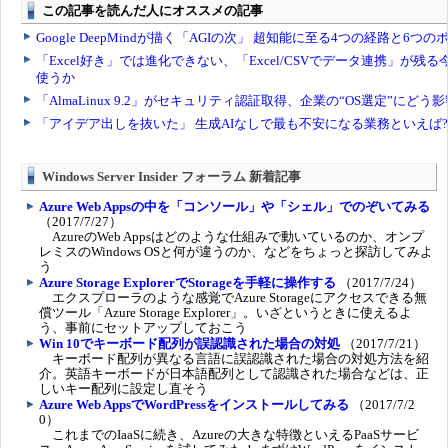
Windows Server Insider フォーラム 新着記事
Azure Web Appsの中を「コンソール」や「シェル」でのぞいてみる
（2017/7/27）
AzureのWeb Appsはどのような仕組みで動いているのか、オンプ
レミスのWindows OSと何が違うのか、などをちょっと探訪してみよ
う
Azure Storage ExplorerでStorageを手軽に操作する
（2017/7/24）
エクスプローラのような感覚でAzure Storageにアクセスできる無
償ツール「Azure Storage Explorer」。いざというときに使えるよ
う、事前にセットアップしておこう
Win 10でキーボード配列が誤認識された場合の対処
（2017/7/21）
キーボード配列が異なる言語に誤認識された場合の対処方法を紹
介。英語キーボードが日本語配列として認識された場合などは、正
しいキー配列に設定し直そう
Azure Web AppsでWordPressをインストールしてみる
（2017/7/2
0）
これまでのIaaSに続き、Azureの大きな特徴といえるPaaSサービ