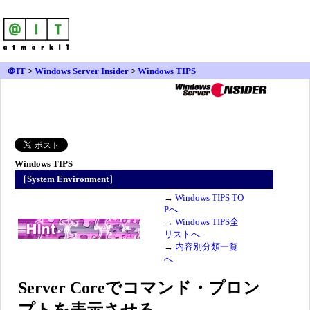
＠IT
>
Windows Server Insider
>
Windows TIPS
Windows TIPS
［System Environment］
→
Windows TIPS TO
Pへ
→
Windows TIPS全
リストへ
→
内容別分類一覧
へ
Server Coreでコマンド・プロン