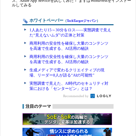
ス、Azure App Serviceを試してみた！ まずはWordPressをインストー
ルしてみる
ホワイトペーパー
（
TechTargetジャパン
）
1人あたり15～30分をロス――実態調査で見え
た“見えないムダ”の正体と対策
商用利用の安全性を確保し大量のコンテンツ
を高速で生成する、AI活用の秘訣
商用利用の安全性を確保し大量のコンテンツ
を高速で生成する、AI活用の秘訣
生成メディアで変わるクリエイティブの現
場、リーダー8人が語る“AIの可能性”
実態調査で見えた、AI時代のセキュリティ対
策における「センターピン」とは？
Recommended by
注目のテーマ