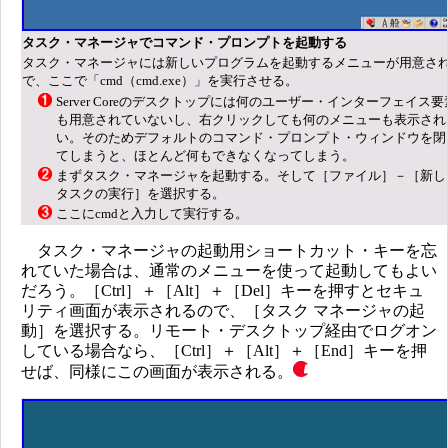
タスク・マネージャでコマンド・プロンプトを起動する
タスク・マネージャには新しいプログラムを起動するメニューが用意さ
で、ここで「cmd（cmd.exe）」を実行させる。
Server Coreのデスクトップには何のユーザー・インターフェイス要
も用意されていないし、右クリックしても何のメニューも表示され
い。そのためデフォルトのコマンド・プロンプト・ウィンドウを閉
てしまうと、ほとんど何もできなくなってしまう。
まずタスク・マネージャを起動する。そして［ファイル］－［新し
タスクの実行］を選択する。
ここにcmdと入力して実行する。
タスク・マネージャの起動用ショートカット・キーを忘
れていた場合は、通常のメニューを使って起動してもよい
だろう。［Ctrl］＋［Alt］＋［Del］キーを押すとセキュ
リティ画面が表示されるので、［タスク マネージャの起
動］を選択する。リモート・デスクトップ経由でログオン
している場合なら、［Ctrl］＋［Alt］＋［End］キーを押
せば、同様にこの画面が表示される。