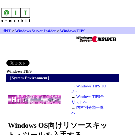
＠IT
>
Windows Server Insider
>
Windows TIPS
Windows TIPS
［System Environment］
→
Windows TIPS TO
Pへ
→
Windows TIPS全
リストへ
→
内容別分類一覧
へ
Windows OS向けリソースキッ