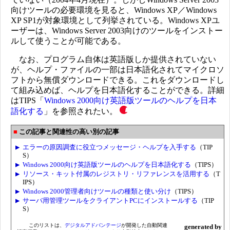
向けツールの必要環境を見ると、Windows XP／Windows
XP SP1が対象環境として列挙されている。Windows XPユ
ーザーは、Windows Server 2003向けのツールをインストー
ルして使うことが可能である。
なお、プログラム自体は英語版しか提供されていない
が、ヘルプ・ファイルの一部は日本語化されてマイクロソ
フトから無償ダウンロードできる。これをダウンロードし
て組み込めば、ヘルプを日本語化することができる。詳細
はTIPS「
Windows 2000向け英語版ツールのヘルプを日本
語化する
」を参照されたい。
この記事と関連性の高い別の記事
エラーの原因調査に役立つメッセージ・ヘルプを入手する
（TIP
S）
Windows 2000向け英語版ツールのヘルプを日本語化する
（TIPS）
リソース・キット付属のレジストリ・リファレンスを活用する
（T
IPS）
Windows 2000管理者向けツールの種類と使い分け
（TIPS）
サーバ用管理ツールをクライアントPCにインストールする
（TIP
S）
このリストは、
デジタルアドバンテージ
が開発した自動関連
generated by