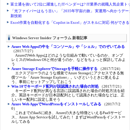
Windows Server Insider フォーラム 新着記事
Azure Web Appsの中を「コンソール」や「シェル」でのぞいてみる
（2017/7/27）
AzureのWeb Appsはどのような仕組みで動いているのか、オンプ
レミスのWindows OSと何が違うのか、などをちょっと探訪してみよ
う
Azure Storage ExplorerでStorageを手軽に操作する
（2017/7/24）
エクスプローラのような感覚でAzure Storageにアクセスできる無
償ツール「Azure Storage Explorer」。いざというときに使えるよ
う、事前にセットアップしておこう
Win 10でキーボード配列が誤認識された場合の対処
（2017/7/21）
キーボード配列が異なる言語に誤認識された場合の対処方法を紹
介。英語キーボードが日本語配列として認識された場合などは、正
しいキー配列に設定し直そう
Azure Web AppsでWordPressをインストールしてみる
（2017/7/2
0）
これまでのIaaSに続き、Azureの大きな特徴といえるPaaSサービ
ス、Azure App Serviceを試してみた！ まずはWordPressをインストー
ルしてみる