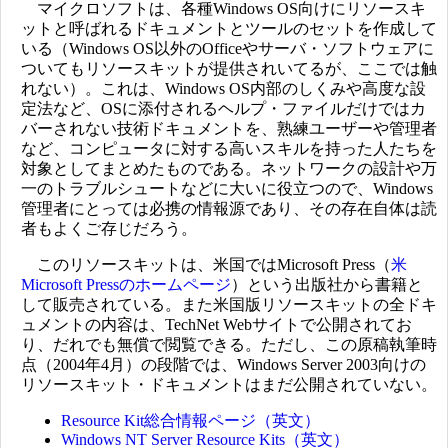
マイクロソフトは、各種Windows OS向けにリソースキ
ットと呼ばれるドキュメントとツールのセットを作成して
いる（Windows OS以外のOfficeやサーバ・ソフトウェアに
ついてもリソースキットが提供されいてるが、ここでは触
れない）。これは、Windows OS内部のしくみや高度な設
定法など、OSに添付されるヘルプ・ファイルだけではカ
バーされない技術ドキュメントを、熟練ユーザーや管理者
など、コンピュータに対する高いスキルを持った人たちを
対象としてまとめたものである。ネットワークの設計や万
一のトラブルシュートなどに大いに役立つので、Windows
管理者にとっては必携の情報源であり、その存在自体は読
者もよくご存じだろう。
このリソースキットは、米国ではMicrosoft Press（
米
Microsoft Pressのホームページ
）という出版社から書籍と
して販売されている。また米国版リソースキットの全ドキ
ュメントの内容は、TechNet Webサイトで公開されてお
り、だれでも無償で閲覧できる。ただし、この原稿執筆時
点（2004年4月）の段階では、Windows Server 2003向けの
リソースキット・ドキュメントはまだ公開されていない。
Resource Kit総合情報ページ（英文）
Windows NT Server Resource Kits（英文）