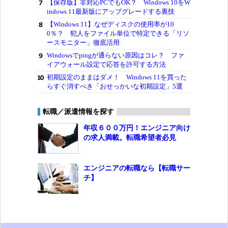
【保存版】非対応PCでもOK？ Windows 10をW
indows 11最新版にアップグレードする裏技
【Windows 11】なぜディスクの使用率が10
0％？ 犯人をファイル単位で特定できる「リソ
ースモニター」徹底活用
Windowsでpingが通らない原因はコレ？ ファ
イアウォール設定で応答を許可する方法
初期設定のままはダメ！ Windows 11を買った
らすぐ消すべき「おせっかいな初期設定」5選
転職／派遣情報を探す
年収６００万円！エンジニア向け
の求人満載。転職希望者必見
エンジニアの転職なら【転職サー
チ】