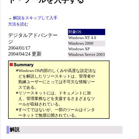
ト・ツールを入手する
→
解説をスキップして入手
方法を読む
対象OS
デジタルアドバンテー
Windows NT 4.0
ジ
Windows 2000
2004/01/17
Windows XP
2004/04/24 更新
Windows Server 2003
■
Windows OS内部のしくみや高度な設定法な
どを解説したリソースキットは、管理者や
熟練ユーザーにとっては不可欠な情報ソー
スである。
■
リソースキットには、ドキュメントに加
え、管理業務などを支援するさまざまなツ
ールが収録されている。
■
すべてではないが、一部のツールはインタ
ーネットで無償公開されている。
解説