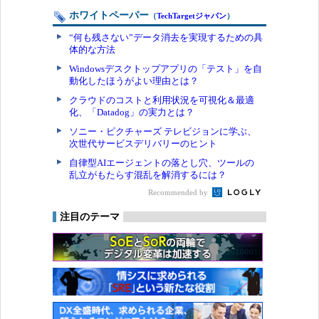
ホワイトペーパー
（
TechTargetジャパン
）
“何も残さない”データ消去を実現するための具
体的な方法
Windowsデスクトップアプリの「テスト」を自
動化したほうがよい理由とは？
クラウドのコストと利用状況を可視化＆最適
化、「Datadog」の実力とは？
ソニー・ピクチャーズ テレビジョンに学ぶ、
次世代サービスデリバリーのヒント
自律型AIエージェントの落とし穴、ツールの
乱立がもたらす混乱を解消するには？
Recommended by
注目のテーマ