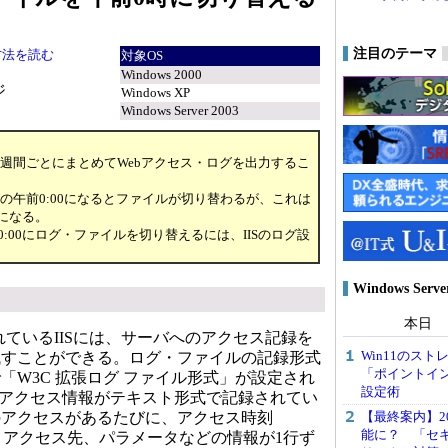
注目のテーマ
方法を読む
対象OS
Windows 2000
ジ
Windows XP
Windows Server 2003
や1週間ごとにまとめてWebアクセス・ログを出力するこ
の午前0:00になるとファイルが切り替わるが、これは
0になる。
:00にログ・ファイルを切り替えるには、IISのログ設
Windows Ser
本日
意されているIISには、サーバへのアクセス記録を
Win11のス
残すことができる。ログ・ファイルの記録形式
「ポイントイ
「W3C 拡張ログ ファイル形式」が設定され
設定術
のアクセス情報がテキスト形式で記録されてい
【最終案内】20
のアクセスがあるたびに、アクセス時刻
能に？ 「セ
ス、アクセス先、パラメータなどの情報が1行ず