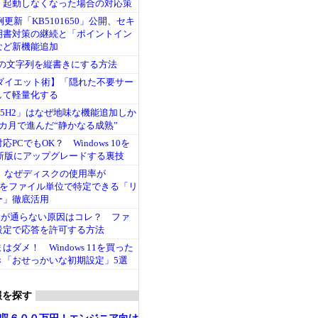
、起動しなくなった場合の対応策
1月例更新「KB5101650」公開、セキ
明書対策の継続と「ポイントイン
など新機能追加
ル内の文字列を縦書きにする方法
 11ダイエット術】「隠れた不要サー
して軽量化する
11「25H2」はなぜ地味な機能追加しか
カ月で進んだ“静かなる成熟”
PCでもOK？ Windows 10を
11最新版にアップグレードする裏技
 11】なぜディスクの使用率が
人をファイル単位で特定できる「リ
ー」徹底活用
pingが通らない原因はコレ？ ファ
設定で応答を許可する方法
ダメ！ Windows 11を買った
き「おせっかいな初期設定」5選
報を探す