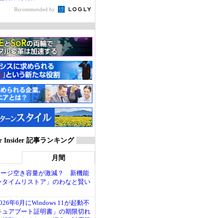
Recommended by
ver Insider 記事ランキング
月間
トレージ空き容量が激減？ 新機能
ンタイムリストア」のわなと賢い
26年6月にWindows 11が起動不
キュアブート証明書」の期限切れ