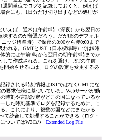
1週間単位でログを記録しておくと、例えば
場合にも、1日分だけ切り出すなどの処理が
といえば、通常は午前0時（深夜）から翌日の
意味するのが普通だろう。だがIISのデフォル
ニッジ標準時）で深夜の0:00から翌0:00まで
扱われる。GMTとJST（日本標準時）では9時
体的には午前9時から翌日の朝午前9時までが
として作成される。これを避け、JSTの午前
イルを開始させるには、ログの設定を変更する必
録される時刻情報はJSTではなくGMTにな
Cの要求仕様に基づいている。Webサーバが動
タの時刻や言語設定がどこの国になっているか
統一した時刻基準でログを記録するために、こ
いる。これにより、複数の国などにまたがる
すべて統合して処理することができる（ログ・
についてはW3Cの「
Extended Log File