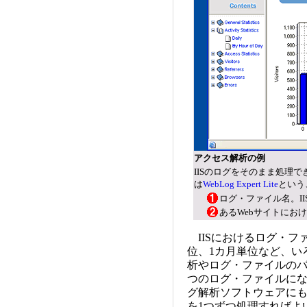
アクセス解析の例
IISのログをそのまま処理
は
WebLog Expert Lite
という
ログ・ファイル名。I
あるWebサイトにお
IISにおけるログ・フ
位、1カ月単位など、い
析やログ・ファイルのバ
つのログ・ファイルに
グ解析ソフトウェアにも
を1つずつ処理すればよ