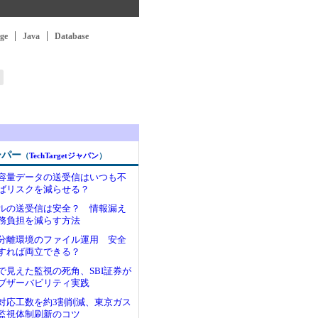
ge
Java
Database
ーパー
（
TechTargetジャパン
）
容量データの送受信はいつも不
ばリスクを減らせる？
ルの送受信は安全？ 情報漏え
務負担を減らす方法
分離環境のファイル運用 安全
すれば両立できる？
で見えた監視の死角、SBI証券が
ブザーバビリティ実践
対応工数を約3割削減、東京ガス
監視体制刷新のコツ