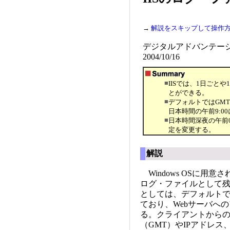
→
解説をスキップして操作
デジタルアドバンテー
2004/10/16
■
IISでは、1日ごと
とができる。
■
デフォルトではGMT
日本時間の午前9:0
■
日本時間深夜の午前0
定を変更する。
解説
Windows OSに用
ログ・ファイルとして
としては、デフォルトで
ており、Webサーバへ
る。クライアントから
（GMT）やIPアドレ