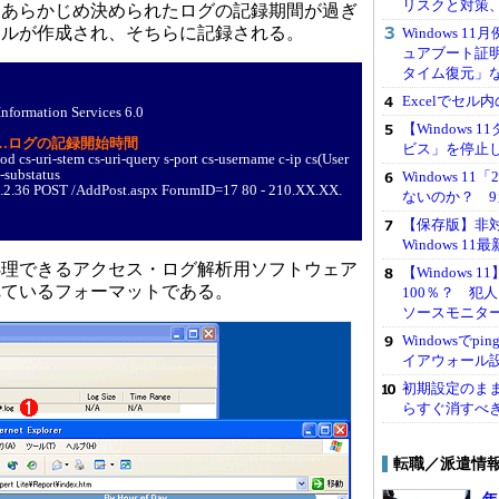
リスクと対策
、あらかじめ決められたログの記録期間が過ぎ
イルが作成され、そちらに記録される。
Windows 1
ュアブート証
タイム復元」
Excelでセ
Information Services 6.0
【Windows
…ログの記録開始時間
ビス」を停止
od cs-uri-stem cs-uri-query s-port cs-username c-ip cs(User
c-substatus
Windows 
.2.36 POST /AddPost.aspx ForumID=17 80 - 210.XX.XX.
ないのか？ 9
【保存版】非対応
Windows 
理できるアクセス・ログ解析用ソフトウェア
【Windows
れているフォーマットである。
100％？ 犯
ソースモニタ
Windowsで
イアウォール
初期設定のままは
らすぐ消すべ
転職／派遣情