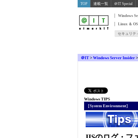
TOP
連載一覧
＠IT Special
Windows Se
Linux ＆ O
セキュリテ
＠IT
>
Windows Server Insider
Windows TIPS
［System Environment］
IISのログ・