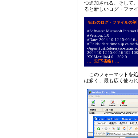
つ追加される。そして
ると新しいログ・ファ
※IISのログ・ファイルの例
#Software: Microsoft Internet 
#Version: 1.0
#Date: 2004-10-12 15:00:16
#Fields: date time s-ip cs-meth
-Agent) cs(Referer) sc-status s
2004-10-12 15:00:16 192.168
XX Mozilla/4.0 - 302 0
…（以下省略）…
このフォーマットを処
は多く、最も広く使わ