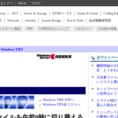
セミナー
eBook
ブログ
rver
.NET
Server & Storage
HTML5 + UX
Smart & Social
Coding Ed
SS
Network
Security
System Design
Test & Tools
自分戦略研究所
ィリポート裏話
SRE
DX時代のエンジニア
U＆Iターン
その他の特集
>
Windows TIPS
ホワイトペ
機密情報や大
安 どうすれ
大容量ファイ
いリスクと業
ネットワーク
と効率はどう
→
Windows TIPS TOPへ
クラウド移行
→
Windows TIPS全リストへ
選んだ統合オ
インシデント
ファイルを午前0時に切り替える
の事例に学ぶ