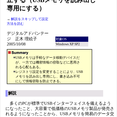
止する（USBメモリを読み出し
専用にする）
→
解説をスキップして設定
方法を読む
デジタルアドバンテー
ジ 正木 理絵子
対象OS
2005/10/08
Windows XP SP2
■
USBメモリは手軽なデータ移動デバイスだ
が、一方では機密情報の窃取などに悪用さ
れる心配もある。
■
レジストリ設定を変更することにより、USB
メモリを読み出し専用にし、書き込み不可
にして情報窃取を防止できる。
解説
多くのPCが標準でUSBインターフェイスを備えるよう
になったこと、大容量で低価格のUSBメモリ製品が発売さ
れるようになったことから、USBメモリを簡易のデータ交