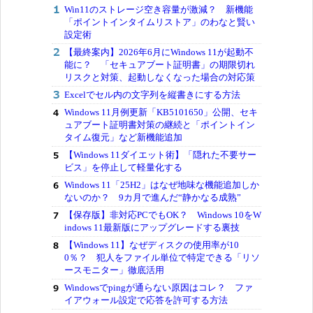
Win11のストレージ空き容量が激減？ 新機能
「ポイントインタイムリストア」のわなと賢い
設定術
【最終案内】2026年6月にWindows 11が起動不
能に？ 「セキュアブート証明書」の期限切れ
リスクと対策、起動しなくなった場合の対応策
Excelでセル内の文字列を縦書きにする方法
Windows 11月例更新「KB5101650」公開、セキ
ュアブート証明書対策の継続と「ポイントイン
タイム復元」など新機能追加
【Windows 11ダイエット術】「隠れた不要サー
ビス」を停止して軽量化する
Windows 11「25H2」はなぜ地味な機能追加しか
ないのか？ 9カ月で進んだ“静かなる成熟”
【保存版】非対応PCでもOK？ Windows 10をW
indows 11最新版にアップグレードする裏技
【Windows 11】なぜディスクの使用率が10
0％？ 犯人をファイル単位で特定できる「リソ
ースモニター」徹底活用
Windowsでpingが通らない原因はコレ？ ファ
イアウォール設定で応答を許可する方法