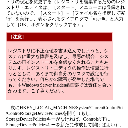
トリの設定を変更する（レジストリを編集するためのレジ
ストリ・エディタは、［スタート］メニューには登録され
ていないので、［スタート］－［ファイル名を指定して実
行］を実行し、表示されるダイアログで「regedit」と入力
して［OK］ボタンをクリックする）。
［注意］
レジストリに不正な値を書き込んでしまうと、シ
ステムに重大な障害を及ぼし、最悪の場合、シス
テムの再インストールを余儀なくされることもあ
ります。レジストリ・エディタの操作は慎重に行
うとともに、あくまで御自分のリスクで設定を行
ってください。何らかの障害が発生した場合で
も、本Windows Server Insider編集部では責任を負い
かねます。ご了承ください。
次にHKEY_LOCAL_MACHINE\System\CurrentControlSet
\Control\StorageDevicePoliciesを開く（もし、
StorageDevicePoliciesキーがなければ、Controlの下に
StorageDevicePoliciesキーを新たに作成して開けばよい）。