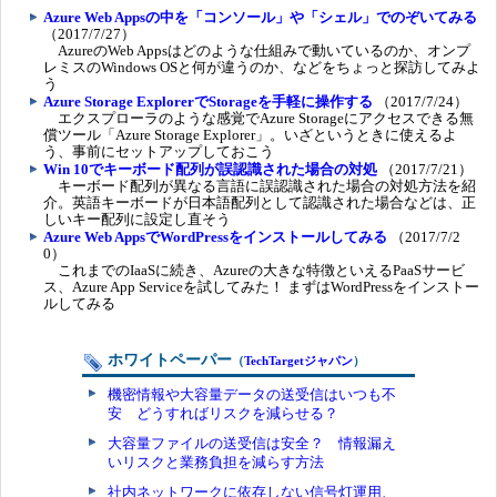
Azure Web Appsの中を「コンソール」や「シェル」でのぞいてみる
（2017/7/27）
AzureのWeb Appsはどのような仕組みで動いているのか、オンプ
レミスのWindows OSと何が違うのか、などをちょっと探訪してみよ
う
Azure Storage ExplorerでStorageを手軽に操作する
（2017/7/24）
エクスプローラのような感覚でAzure Storageにアクセスできる無
償ツール「Azure Storage Explorer」。いざというときに使えるよ
う、事前にセットアップしておこう
Win 10でキーボード配列が誤認識された場合の対処
（2017/7/21）
キーボード配列が異なる言語に誤認識された場合の対処方法を紹
介。英語キーボードが日本語配列として認識された場合などは、正
しいキー配列に設定し直そう
Azure Web AppsでWordPressをインストールしてみる
（2017/7/2
0）
これまでのIaaSに続き、Azureの大きな特徴といえるPaaSサービ
ス、Azure App Serviceを試してみた！ まずはWordPressをインストー
ルしてみる
ホワイトペーパー
（
TechTargetジャパン
）
機密情報や大容量データの送受信はいつも不
安 どうすればリスクを減らせる？
大容量ファイルの送受信は安全？ 情報漏え
いリスクと業務負担を減らす方法
社内ネットワークに依存しない信号灯運用、