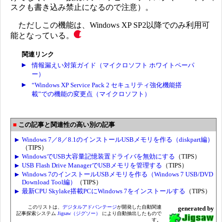
スクも書き込み禁止になるので注意）。
ただしこの機能は、Windows XP SP2以降でのみ利用可
能となっている。
関連リンク
情報漏えい対策ガイド（マイクロソフト ホワイトペーパ
ー）
“Windows XP Service Pack 2 セキュリティ強化機能搭
載”での機能の変更点（マイクロソフト）
この記事と関連性の高い別の記事
Windows 7／8／8.1のインストールUSBメモリを作る（diskpart編）
（TIPS）
WindowsでUSB大容量記憶装置ドライバを無効にする
（TIPS）
USB Flash Drive ManagerでUSBメモリを管理する
（TIPS）
Windows 7のインストールUSBメモリを作る（Windows 7 USB/DVD
Download Tool編）
（TIPS）
最新CPU Skylake搭載PCにWindows 7をインストールする
（TIPS）
このリストは、
デジタルアドバンテージ
が開発した自動関連
generated by
記事探索システム
Jigsaw（ジグソー）
により自動抽出したもので
す。