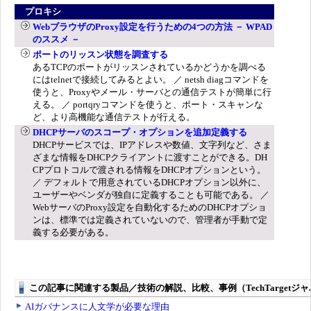
プロキシ
WebブラウザのProxy設定を行うための4つの方法 － WPAD
のススメ －
ポートのリッスン状態を調査する
あるTCPのポートがリッスンされているかどうかを調べる
にはtelnetで接続してみるとよい。 ／ netsh diagコマンドを
使うと、Proxyやメール・サーバとの通信テストが簡単に行
える。 ／ portqryコマンドを使うと、ポート・スキャンな
ど、より高機能な通信テストが行える。
DHCPサーバのスコープ・オプションを追加定義する
DHCPサービスでは、IPアドレスや数値、文字列など、さま
ざまな情報をDHCPクライアントに渡すことができる。DH
CPプロトコルで渡される情報をDHCPオプションという。
／ デフォルトで用意されているDHCPオプション以外に、
ユーザーやベンダが独自に定義することも可能である。 ／
WebサーバのProxy設定を自動化するためのDHCPオプショ
ンは、標準では定義されていないので、管理者が手動で定
義する必要がある。