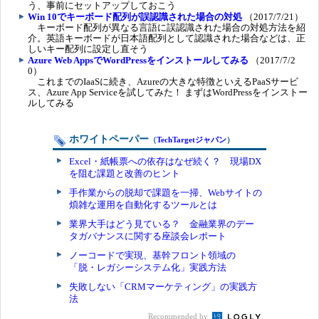
う、事前にセットアップしておこう
Win 10でキーボード配列が誤認識された場合の対処
（2017/7/21）
キーボード配列が異なる言語に誤認識された場合の対処方法を紹
介。英語キーボードが日本語配列として認識された場合などは、正
しいキー配列に設定し直そう
Azure Web AppsでWordPressをインストールしてみる
（2017/7/2
0）
これまでのIaaSに続き、Azureの大きな特徴といえるPaaSサービ
ス、Azure App Serviceを試してみた！ まずはWordPressをインストー
ルしてみる
ホワイトペーパー
（
TechTargetジャパン
）
Excel・紙帳票への依存はなぜ続く？ 現場DX
を阻む課題と改善のヒント
手作業からの脱却で課題を一掃、Webサイトの
煩雑な運用を自動化するツールとは
業界大手はどう見ている？ 金融業界のデー
タガバナンスに関する座談会レポート
ノーコードで実現、基幹フロント領域の
「脱・レガシーシステム化」実践方法
失敗しない「CRMマーケティング」の実践方
法
Recommended by