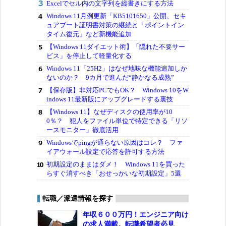
Excelでセル内の文字列を縦書きにする方法
Windows 11月例更新「KB5101650」公開、セキ
ュアブート証明書対策の継続と「ポイントイン
タイム復元」など新機能追加
【Windows 11ダイエット術】「隠れた不要サー
ビス」を停止して軽量化する
Windows 11「25H2」はなぜ地味な機能追加しか
ないのか？ 9カ月で進んだ“静かなる成熟”
【保存版】非対応PCでもOK？ Windows 10をW
indows 11最新版にアップグレードする裏技
【Windows 11】なぜディスクの使用率が10
0％？ 犯人をファイル単位で特定できる「リソ
ースモニター」徹底活用
Windowsでpingが通らない原因はコレ？ ファ
イアウォール設定で応答を許可する方法
初期設定のままはダメ！ Windows 11を買った
らすぐ消すべき「おせっかいな初期設定」5選
転職／派遣情報を探す
年収６００万円！エンジニア向け
の求人満載。転職希望者必見