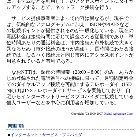
は、モデムなどを利用してこのアクセスポイントにダイヤ
ルアップすることで、ネットワーク接続を行う。
サービス提供事業者によって内容は異なるが、現在で
は、伝統的なアナログモデムに加え、ISDNやPIAFSなど
の接続ポイントが提供されるのが一般化している。現在の
電話料金は接続時間に応じて課金される従量制であり、単
位時間あたりの通話料金は、市内接続と市外接続で大きく
異なるため（市外接続のほうが高価）、長時間にわたる接
続では、なるべく接続元と同じ市内にアクセスポイントが
用意されていると有利である。
なおNTTは、深夜の時間帯（23:00～8:00）のみ、あらか
じめ登録された電話番号への接続に限って、月額固定料金
でのダイヤルアップ接続を可能にするテレホーダイ（ISD
N向けはINSテレホーダイ）サービスを実施しており、自
宅からインターネットサービスプロバイダに接続している
個人ユーザーなどを中心に利用者が増加している。
Copyright (C) 2000-2007
Digital Advantage Corp.
関連用語
■
インターネット・サービス・プロバイダ