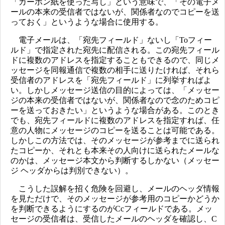
「カーボン紙を使った写し」という意味で、「その電子メ
ールの本来の受信者ではないが、関係者なのでコピーを送
っておく」というような場合に使用する。
電子メールは、「宛先フィールド」ないし「Toフィー
ルド」で指定された宛先に配信される。この宛先フィール
ドに複数のアドレスを指定することもできるので、同じメ
ッセージを同報通信で複数の相手に送りたければ、それら
受信者のアドレスを「宛先フィールド」に列挙すればよ
い。しかしメッセージ送信の目的によっては、「メッセー
ジの本来の受信者ではないが、関係者なので念のためコピ
ーを送っておきたい」というような場合がある。このとき
でも、宛先フィールドに複数のアドレスを指定すれば、任
意の人物にメッセージのコピーを送ることは可能である。
しかしこの方法では、そのメッセージが参考までに送られ
たコピーか、それとも本来その人向けに送られたメールな
のかは、メッセージ本文から判断するしかない（メッセー
ジ ヘッダからは判別できない）。
こうした誤解を招く危険を回避し、メールのヘッダ情報
を見ただけで、そのメッセージが参考用のコピーかどうか
を判断できるようにするのがCcフィールドである。メッ
セージの受信者は、受信したメールのヘッダを確認し、C