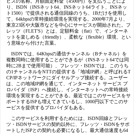
ビスの名称。月額固定料金（4500円）を支払うことによ
り、ISDN（INSネット64、INSネット64ライト、INSネッ
ト1500）で提供される通信回線のうち、1Bだけを使用し
て、64kbpsの常時接続環境を実現する。2000年7月より、
東京23区や大阪市などを中心にサービスが開始された。フ
レッツ（FLET'S）とは、定額料金（flat）で、インターネ
ットを楽しめる（friendly）、柔軟な（flexible）環境、とい
う意味から付けた言葉。
ISDNでは、64Kbpsの通信チャンネル（Bチャネル）を
複数同時に使用することができるが（INSネット64では同
時に2Bまで使用可能）、フレッツ・ISDNでは、このうち
の1チャンネルをNTTの提供する「地域IP網」と呼ばれるT
CP/IPネットワークにダイヤルアップ接続する。ユーザー
は、この地域IP網を通じて、インターネット サービス プ
ロバイダ（ISP）へ接続し、インターネットへの常時接続
環境を実現することができる。最近ではこのサービスをサ
ポートするISPも増えてきているし、1000円以下でこのサ
ービスを提供するプロバイダもある。
このサービスを利用するためには、ISDN回線とフレッ
ツ・ISDNサービスの契約以外に、フレッツ・ISDNをサポ
ートしたISPとの契約も必要になるし、最大通信速度も64