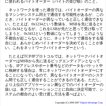
に使われるバイトオーダー（バイトの並び順）のこと。
ネットワークを使った通信では、バイトオーダーの異な
るマシンやシステム同士で通信する可能性があるが、この
とき、バイトオーダーが異なっていると正しく通信できな
い。たとえば、0x1234という数値を、MSBを先に送ると0
x12, 0x34となるが、これをLSBが先だと思って受け取って
しまうと、0x3412という数値になってしまう。このような
不都合が起こらないように、ネットワークで通信をする場
合には、あらかじめバイトオーダーを決めておくことが多
い。これをネットワークバイトオーダーという。
たとえばTCP/IPプロトコルでは、ネットワークバイトオ
ーダーはMSBから先に送るビッグエンディアンとなって
いる。IPアドレスやポート番号などのデータをパケット中
に格納する場合は、常にネットワークバイトオーダーにす
ることになっているので、異なるバイトオーダーのシステ
ム間でも正しく通信することができるのである。ただし、
より上位のアプリケーション層などでのバイトオーダーの
扱いは、各アプリケーションごとに自由に決定可能で、シ
ステムの都合のよい受け渡し方法を選べばよい。
Copyright (C) 2000-2007
Digital Advantage Corp.