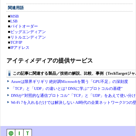
関連用語
■
MSB
■
LSB
■
バイトオーダー
■
ビッグエンディアン
■
リトルエンディアン
■
TCP/IP
■
IPアドレス
アイティメディアの提供サービス