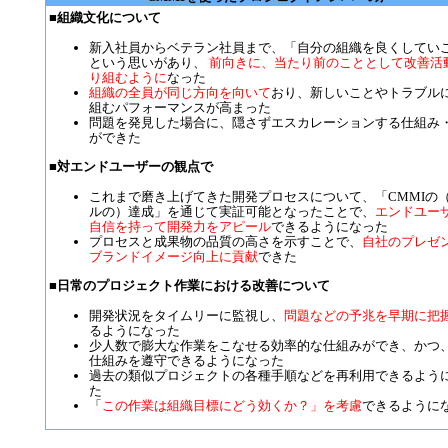
■組織文化について
新入社員からベテラン社員まで、「自分の組織を良くしてい
という思いがあり、
前向きに、当たり前のこととして改善活
り組むように
なった
組織の全員が同じ方向を向いて
おり、新しいことやトラブル
組むパフォーマンスが高まった
問題を発見した場合に、隠さずエスカレーションする仕組み
ができた
■対エンドユーザーの観点で
これまで磨き上げてきた開発プロセスについて、「CMMIの
ルの）達成」を通じて実証可能となったことで、
エンドユー
自信を持って開発力をアピール
できるようになった
プロセスと成果物の品質の高さを示すことで、
自社のプレゼ
ブランドイメージ向上に貢献
できた
■日常のプロジェクト作業における改善について
開発状況をタイムリーに監視し、
問題などの予兆を早期に把
るようになった
少人数で膨大な作業をこなせる効率的な仕組みができ、かつ
仕組みを遵守できるようになった
過去の類似プロジェクトの各種手順などを再利用できるよう
た
「
この作業は組織目標にどう効くか？」を考慮
できるように