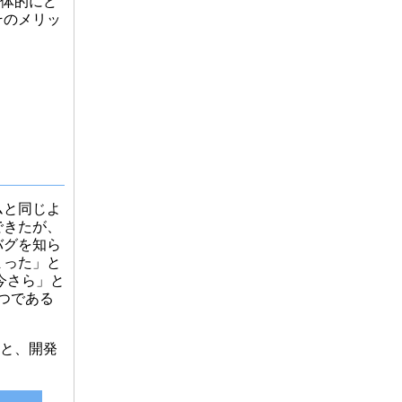
具体的にど
そのメリッ
ムと同じよ
できたが、
バグを知ら
まった」と
今さら」と
つである
ると、開発