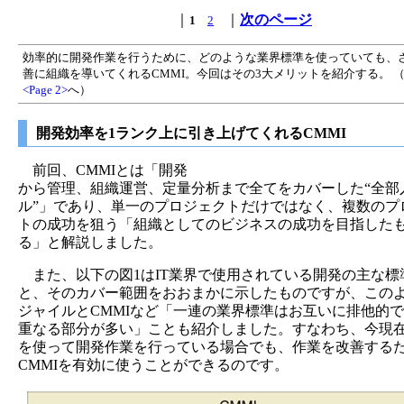
｜
｜
次のページ
1
2
効率的に開発作業を行うために、どのような業界標準を使っていても、
善に組織を導いてくれるCMMI。今回はその3大メリットを紹介する。 
<Page 2>
へ）
開発効率を1ランク上に引き上げてくれるCMMI
前回、CMMIとは「開発
から管理、組織運営、定量分析まで全てをカバーした“全部
ル”」であり、単一のプロジェクトだけではなく、複数のプ
トの成功を狙う「組織としてのビジネスの成功を目指した
る」と解説しました。
また、以下の図1はIT業界で使用されている開発の主な標
と、そのカバー範囲をおおまかに示したものですが、この
ジャイルとCMMIなど「一連の業界標準はお互いに排他的
重なる部分が多い」ことも紹介しました。すなわち、今現
を使って開発作業を行っている場合でも、作業を改善する
CMMIを有効に使うことができるのです。