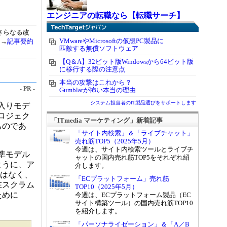
エンジニアの転職なら【転職サーチ】
さらなる改
VMwareやMicrosoftの仮想PC製品に
（→
記事要約
匹敵する無償ソフトウェア
【Q＆A】32ビット版Windowsから64ビット版
に移行する際の注意点
本当の攻撃はこれから？
- PR -
Gumblarが怖い本当の理由
システム担当者のIT製品選びをサポートします
入りモデ
ロジェク
「ITmedia マーケティング」新着記事
ものであ
「サイト内検索」＆「ライブチャット」
売れ筋TOP5（2025年5月）
今週は、サイト内検索ツールとライブチ
準モデル
ャットの国内売れ筋TOP5をそれぞれ紹
ように、ア
介します。
ではなく、
「ECプラットフォーム」売れ筋
在スクラム
TOP10（2025年5月）
ために
今週は、ECプラットフォーム製品（EC
サイト構築ツール）の国内売れ筋TOP10
を紹介します。
「パーソナライゼーション」＆「A／B