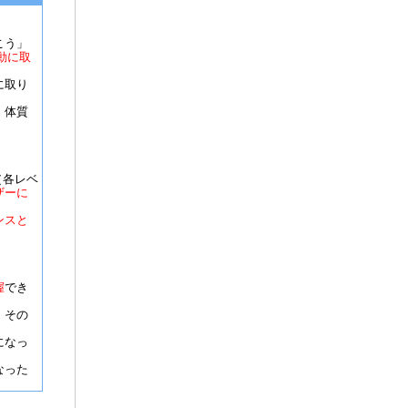
こう」
動に取
に取り
・体質
（各レベ
ザーに
ンスと
握
でき
、その
になっ
なった