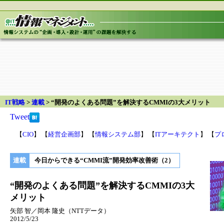
IT戦略
>
連載
> “開発のよくある問題”を解決するCMMIの3大メリット
Tweet
【
CIO
】 【
経営企画部
】 【
情報システム部
】 【
ITアーキテクト
】 【
プ
連載
今日からできる“CMMI流”開発効率改善術（2）
“開発のよくある問題”を解決するCMMIの3大
メリット
矢部 智／岡本 隆史（NTTデータ）
2012/5/23