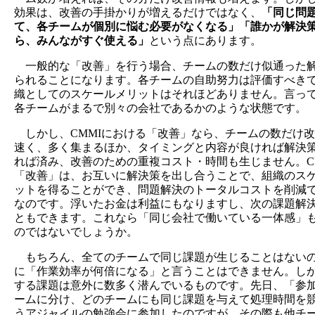
効果は、改善の手掛かりが増えるだけではなく、
「同じ問
て、各チームが個別に悩む必要がなくなる」「誰かが解決
ら、みんながすぐ使える」
という点にあります。
一般的な「改善」を行う場合、チームの数だけ似通った
られることになります。各チームの自助努力は評価すべき
織としてのスケールメリットはそれほどありません。言っ
各チームがまるで別々の会社であるかのような状態です。
しかし、CMMIにおける「改善」なら、チームの数だけ
速く、多く集まるほか、タイミングと内容が良ければ解決策
れば済み、改善のための重複コスト・時間も生じません。C
「改善」は、お互いに解決策を出し合うことで、組織のス
ットを得ることができ、問題解決のトータルコストを削減
なのです。浮いたお金は利益にもなりますし、次の課題解
ともできます。これなら「同じ会社で働いている一体感」
のではないでしょうか。
もちろん、全てのチームで同じ課題が生じることはない
に「作業効率が何倍になる」と言うことはできません。し
する課題は意外に数多く潜んでいるものです。先日、「参加
ームに分け、どのチームにも同じ課題を与えて処理時間を
うアジャイルの勉強会に参加したのですが、その際も他チ