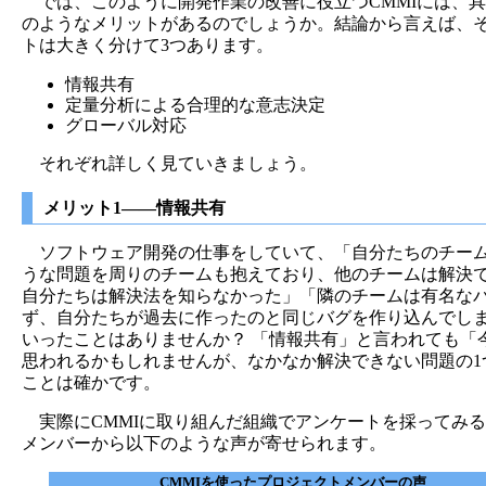
では、このように開発作業の改善に役立つCMMIには、
のようなメリットがあるのでしょうか。結論から言えば、
トは大きく分けて3つあります。
情報共有
定量分析による合理的な意志決定
グローバル対応
それぞれ詳しく見ていきましょう。
メリット1――情報共有
ソフトウェア開発の仕事をしていて、「自分たちのチー
うな問題を周りのチームも抱えており、他のチームは解決
自分たちは解決法を知らなかった」「隣のチームは有名な
ず、自分たちが過去に作ったのと同じバグを作り込んでし
いったことはありませんか？ 「情報共有」と言われても「
思われるかもしれませんが、なかなか解決できない問題の1
ことは確かです。
実際にCMMIに取り組んだ組織でアンケートを採ってみ
メンバーから以下のような声が寄せられます。
CMMIを使ったプロジェクトメンバーの声