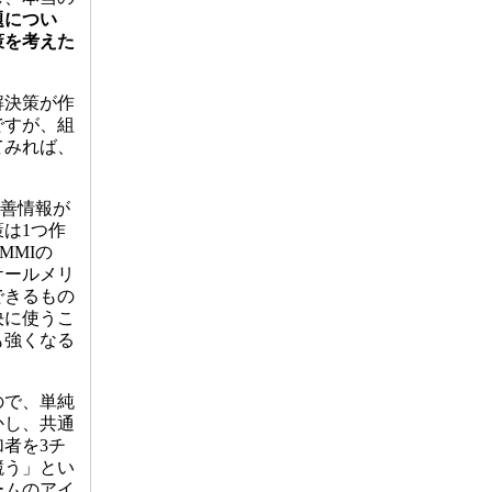
題につい
策を考えた
解決策が作
ですが、組
てみれば、
改善情報が
は1つ作
MMIの
ケールメリ
できるもの
決に使うこ
も強くなる
ので、単純
かし、共通
者を3チ
競う」とい
ームのアイ