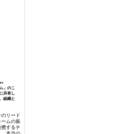
e
チーム」のこ
に共有し
、組織と
そのリード
チームの振
連携するチ
し、本当の