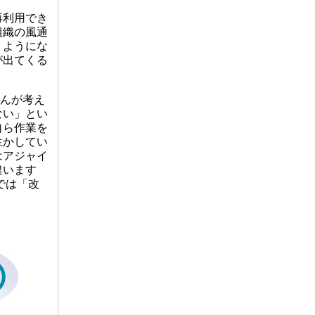
再利用でき
組織の風通
うようにな
が出てくる
さんが考え
ない」とい
自ら作業を
生かしてい
はアジャイ
違います
では「改