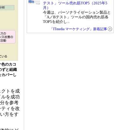
テスト」ツール売れ筋TOP5（2025年5
月）
今週は、パーソナライゼーション製品と
「A／Bテスト」ツールの国内売れ筋各
TOP5を紹介し...
「ITmedia マーケティング」新着記事
ク色のカコ
のずと組織
をカバーし
ェクトを成
イルを成功
部分を参考
シティを改
使い方をす
。