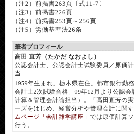
（注2）前掲書263頁〔式11-7〕
（注3）前掲書226頁
（注4）前掲書253頁～256頁
（注5）労働基準法26条
筆者プロフィール
高田 直芳（たかだ なおよし）
公認会計士、公認会計士試験委員／原価計
当
1959年生まれ。栃木県在住。都市銀行勤務
会計士2次試験合格。09年12月より公認
計算＆管理会計論担当）。「高田直芳の実
ーズをはじめ、経営分析や管理会計に関す
ムページ「会計雑学講座」
では原価計算ソ
行う。