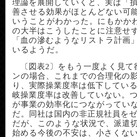
理論を展開していくと、実は「
善させる効果がほとんどない可
いうことがわかった。にもかか
の大半はこうしたことに注意せ
「血の滲むようなリストラ計画
いるようだ。
〔図表2〕をもう一度よく見て
ンの場合、これまでの合理化の
り、実際操業度率は低下してい
岐操業度率は改善していない。
が事業の効率化につながってい
だ。同社は国内の非正規社員を
だが、このような状況で、派遣
始める今後の不安は、小さくな