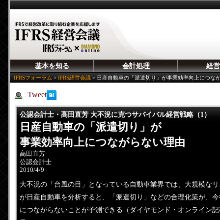
基本を知る
会計処理
経営
IFRSフォーラム
>
IFRS経営会議
>
日産自動車の「派遣切り」が事業効率向上につな
Tweet
公認会計士・高田直芳 大不況に克つサバイバル経営戦略（1）
日産自動車の「派遣切り」が
事業効率向上につながらない理由
高田直芳
公認会計士
2010/4/9
大不況の「台風の目」となっている自動車業界では、大規模なリ
が日産自動車を分析すると、「派遣切り」などの合理化策が、今
につながらないことが予測できる（ダイヤモンド・オンライン記事を