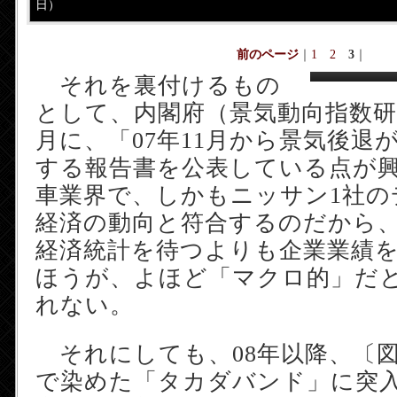
日）
前のページ
｜
1
2
3
｜
それを裏付けるもの
として、内閣府（景気動向指数研究
月に、「07年11月から景気後退
する報告書を公表している点が
車業界で、しかもニッサン1社の
経済の動向と符合するのだから
経済統計を待つよりも企業業績
ほうが、よほど「マクロ的」だ
れない。
それにしても、08年以降、〔図
で染めた「タカダバンド」に突