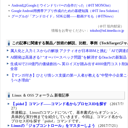
AndroidはGoogleとウインドリバーの合作だった（＠IT MONOist）
Google Android用携帯アプリ作成のための基礎知識（＠IT Java Solution）
グーグルが「アンドロイド」SDK公開――動画デモも（＠ITNews）
（＠IT 垣内郁栄）
情報をお寄せください：
tokuho@ml.itmedia.co.jp
Linux ＆ OSS フォーラム 新着記事
【 pidof 】コマンド――コマンド名からプロセスIDを探す
（2017/7/
27）
本連載は、Linuxのコマンドについて、基本書式からオプション、
具体的な実行例までを紹介していきます。今回は、コマンド名から
プロセスIDを探す「pidof」コマンドです。
Linuxの「ジョブコントロール」をマスターしよう
（2017/7/21）