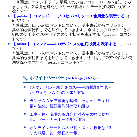
今回は、コマンドライン環境でのジョブコントロールを試してみ
ましょう。X環境を持たないサーバ管理やリモート接続時に役立つ
操作です
【 pidstat 】コマンド――プロセスのリソース使用量を表示する
（2
017/7/21）
本連載は、Linuxのコマンドについて、基本書式からオプション、
具体的な実行例までを紹介していきます。今回は、プロセスごとの
CPUの使用率やI/Oデバイスの使用状況を表示する「pidstat」コマン
ドです。
【 iostat 】コマンド――I/Oデバイスの使用状況を表示する
（2017/
7/20）
本連載は、Linuxのコマンドについて、基本書式からオプション、
具体的な実行例までを紹介していきます。今回は、I/Oデバイスの使
用状況を表示する「iostat」コマンドです。
ホワイトペーパー
（
TechTargetジャパン
）
1人あたり15～30分をロス――実態調査で見え
た“見えないムダ”の正体と対策
ランサムウェア被害を契機にセキュリティ対
策を強化、荏原製作所の取り組み
工事・保守現場の協力会社対応を大幅に効率
化、パートナーポータル活用術
オンラインサービスの成長・拡大に必要な「3
つの戦略」と「最初の一歩」