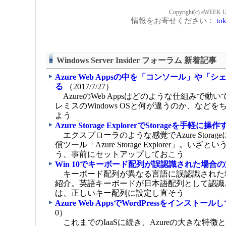
Copyright(c) eWEEK US
情報をお寄せください：
tok
Windows Server Insider フォーラム 新着記事
Azure Web Appsの中を「コンソール」や「
る
（2017/7/27）
AzureのWeb Appsはどのような仕組みで動
レミスのWindows OSと何が違うのか、など
よう
Azure Storage ExplorerでStorageを手軽に操
エクスプローラのような感覚でAzure Stora
償ツール「Azure Storage Explorer」。い
う、事前にセットアップしておこう
Win 10でキーボード配列が誤認識された場合
キーボード配列が異なる言語に誤認識された
紹介。英語キーボードが日本語配列として認識
は、正しいキー配列に設定し直そう
Azure Web AppsでWordPressをインストー
0）
これまでのIaaSに続き、Azureの大きな特徴と