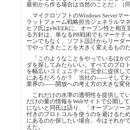
最初から作る場合は当然のことだ」（
マイクロソフトのWindows Server
ラットフォーム戦略担当ジェネラルマ
ヒフ氏はeWEEKに、オープン性と相互
る方針は、単なるPR戦術でもマーケテ
ーンでもなく、ソフト設計からリーダ
でやってきたことを大きく変えるもの
「このようなことをやっているほかの
ダを探してみたらいい。すべてのプロト
を幅広いコミュニティに完全に提供し
にあるだろうか？ 当社の――そして
業界の――開放への考え方の大きな変
これだけの水準の透明性を提供してい
だけの量の情報をWebサイトで公開し
にないと同氏は語り、「オープンソー
付きのプロトコルを使うのを避けるた
にあるのか探したい場合、今はそれが
えた。