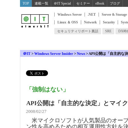
TOP
連載一覧
＠IT Special
セミナー
eBook
ブログ
Windows Server
.NET
Server & Storage
Linux ＆ OSS
Network
Security
Syst
セキュリティリポート裏話
SRE
DX
＠IT
>
Windows Server Insider
>
News
>
API公開は「自主的な
「強制はない」
API公開は「自主的な決定」とマイ
2008/02/27
米マイクロソフトが人気製品のオー
ン性を高めるための相互運用性方針を