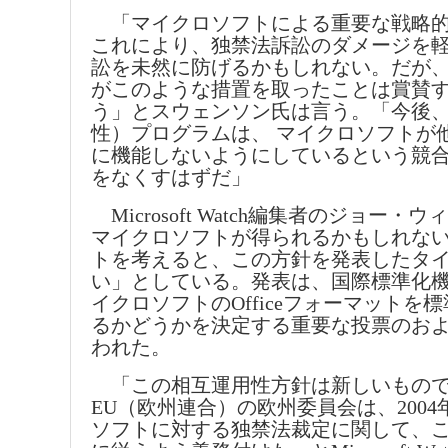
「マイクロソフトによる重要な戦略的
これにより、独禁法訴訟のダメージを
訟を未然に防げるかもしれない。だが
がこのような措置を取ったことは賞賛
う」とスウェンソン氏は言う。「今後
性）プログラムは、 マイクロソフトが
に機能しないようにしているという競
をなくすはずだ」
Microsoft Watch編集者のジョー
マイクロソフトが得られるかもしれない
トを考えると、この方針を発表したタ
い」としている。発表は、国際標準化機
イクロソフトのOfficeフォーマットを
るかどうかを決定する重要な投票のおよ
われた。
「この相互運用性方針は新しいもので
EU（欧州連合）の欧州委員会は、2004
ソフトに対する独禁法裁定に関して、