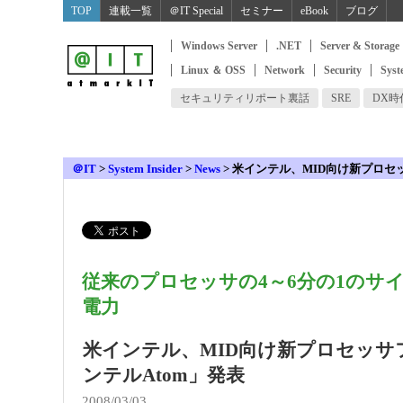
TOP
連載一覧
＠IT Special
セミナー
eBook
ブログ
Windows Server
.NET
Server & Storage
Linux ＆ OSS
Network
Security
Syst
セキュリティリポート裏話
SRE
DX
＠IT
>
System Insider
>
News
>
米インテル、MID向け新プロセ
従来のプロセッサの4～6分の1のサ
電力
米インテル、MID向け新プロセッサ
ンテルAtom」発表
2008/03/03