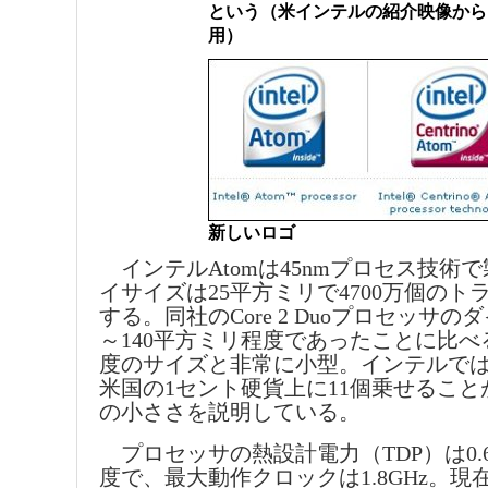
という（米インテルの紹介映像から
用）
新しいロゴ
インテルAtomは45nmプロセス技術
イサイズは25平方ミリで4700万個の
する。同社のCore 2 Duoプロセッサの
～140平方ミリ程度であったことに比べ
度のサイズと非常に小型。インテルではA
米国の1セント硬貨上に11個乗せるこ
の小ささを説明している。
プロセッサの熱設計電力（TDP）は0.6
度で、最大動作クロックは1.8GHz。