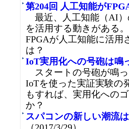
第204回 人工知能がFP
最近、人工知能（AI）
を活用する動きがある。な
FPGAが人工知能に活
は？
IoT実用化への号砲は鳴
スタートの号砲が鳴っ
IoTを使った実証実験
もすれば、実用化への
か？
スパコンの新しい潮流は
（2017/3/29）