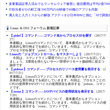
Linux ＆ OSS フォーラム 新着記事
【 pidof 】コマンド――コマンド名からプロセスIDを探す
（2017/7/
27）
本連載は、Linuxのコマンドについて、基本書式からオプション、
具体的な実行例までを紹介していきます。今回は、コマンド名から
プロセスIDを探す「pidof」コマンドです。
Linuxの「ジョブコントロール」をマスターしよう
（2017/7/21）
今回は、コマンドライン環境でのジョブコントロールを試してみ
ましょう。X環境を持たないサーバ管理やリモート接続時に役立つ
操作です
【 pidstat 】コマンド――プロセスのリソース使用量を表示する
（2
017/7/21）
本連載は、Linuxのコマンドについて、基本書式からオプション、
具体的な実行例までを紹介していきます。今回は、プロセスごとの
CPUの使用率やI/Oデバイスの使用状況を表示する「pidstat」コマン
ドです。
【 iostat 】コマンド――I/Oデバイスの使用状況を表示する
（2017/
7/20）
本連載は、Linuxのコマンドについて、基本書式からオプション、
具体的な実行例までを紹介していきます。今回は、I/Oデバイスの使
用状況を表示する「iostat」コマンドです。