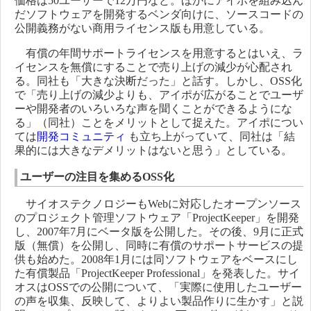
価格は50ユーザーで12万円など。ほかにアイポを組み込ん
だソフトウェアを開発するベンダ向けに、ソースコードの
公開義務がない商用ライセンス版も用意している。
有償の年間サポートライセンスを用意するとはいえ、ラ
イセンスを無償にすることで売り上げの減少が心配され
る。同社も「大きな決断だった」と話す。しかし、OSS化
で「売り上げの減少よりも、アイポが広がることでユーザ
ーや開発者のいろいろな声を聞くことができるようにな
る」（同社）ことをメリットとして捉えた。アイポについ
ては
開発コミュニティ
も立ち上がっていて、同社は「結
果的には大きなデメリットはないと思う」としている。
ユーザーの注目を集めるOSS化
サイオステクノロジーもWebに対応したオープンソース
のプロジェクト管理ソフトウェア「ProjectKeeper」を開発
し、2007年7月にベータ版を公開した。その後、9月に正式
版（無償）を公開し、同時に有償のサポートサービスの提
供も始めた。2008年1月には同ソフトウェアをベースにし
た有償製品「ProjectKeeper Professional」を発表した。サイ
オスはOSSでの公開について、「実際に使用したユーザー
の声を収集、反映して、よりよい製品作りに生かす」と説