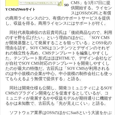
CMS」を3月17日に提
SO
供開始する。ライセン
Y CMSのWebサイト
スはOSSのGPLと有償
の商用ライセンスの2つ。有償のサポートサービスを提供
し、収益を得る。商用ライセンスにはサポートが付く。
同社代表取締役の古莊貴司氏は「後続商品なので、利用
のすそ野を広げたい」という理由のほかに、「SOY CMS
が開発基盤として発展することを狙っている」とOSS化の
理由を話す。SOY CMSはコンテンツとデザインのそれぞ
れの独立性を高め、CMSテンプレートを編集しやすくし
た。テンプレート形式はほぼHTMLで、デザイン会社など
が自社でSOY CMS対応のテンプレートを開発しやすくし
たのが最大の特徴だ。古莊氏は「SOY CMSが利用される
のは中小規模の企業が中心。中小規模の制作会社にも使っ
てもらえるよう無償で提供する」と語る。
同社は開発仕様も公開し、開発コミュニティによるSOY
CMSのプラグイン開発などを促進するとしているが、コ
ミュニティが発展するかや収益モデルが期待通りに機能す
るかは未知数で、古莊氏も「先が見えにくい」と語る。
ソフトウェア業界はOSSのほかにSaaSという大波をかぶ