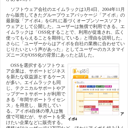
ソフトウェア会社のエイムラックは3月4日、2004年11月
から販売してきたグループウェアパッケージ「アイポ」の
最新版「アイポ4」をGPLに基づくオープンソースソフト
ウェアとして公開した。ユーザーは無償で利用できる。エ
イムラックは「OSS化することで、利用が促進され、広く
使ってもらえることを期待している」と理由を説明した。
さらに「ユーザーからはアイポを自社の業務に合わせてい
じりたいという声があった」としてユーザーのカスタマイ
ズニーズがOSS化の背景にあったと話した。
OSSを選択するソフトウェ
ア企業は、サポートビジネス
を新たな収益源とするケース
が多い。エイムラックも同
じ。テクニカルサポートやア
ップデートサポートが利用で
きる「年間サポートライセン
ス」を用意し、販売してい
る。アイポ4自体の導入は無
ア
償で可能だが、サポートを受
イポ4
けたい企業などに販売する。