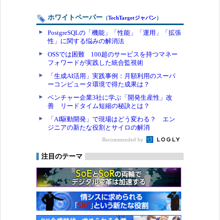
ホワイトペーパー
（
TechTargetジャパン
）
PostgreSQLの「機能」「性能」「運用」「拡張
性」に関する悩みの解消法
OSSでは困難 100超のサービスを持つマネー
フォワードが実践した統合監視術
「生成AI活用」実践事例：月額利用のスーパ
ーコンピュータ環境で得た成果は？
ベンチャー企業3社に学ぶ「開発生産性」改
善 リードタイム短縮の秘訣とは？
「AI駆動開発」で現場はどう変わる？ エン
ジニアの新たな役割とサイロの解消
Recommended by
注目のテーマ