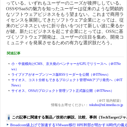
っている。いずれもユーザーのニーズが後押ししている。
OSSやSaaSの魅力を知ったユーザーは従来のような閉鎖的
なソフトウェアビジネスをもう望まない。これまで商用ラ
イセンスを展開してきたソフトウェア企業にとっては、従
来のビジネスといかに折り合いをつけて新しい波に乗るか
が鍵。新たにビジネスを起こす企業にとっては、OSSに基
づくソフトウェア開発は、ユーザーの注目を集め、開発コ
ミュニティを発展させるための有力な選択肢だろう。
関連記事
小・中規模向けCMS、京大発のベンチャーがGPLでリリースへ（＠ITNe
ws）
ライブドアがオープンソース版RSSリーダーを公開（＠ITNews）
サイオス、コスト分析もできるプロジェクト管理Webアプリ発売へ（＠IT
News）
サイオス、OSSのプロジェクト管理ソフト正式版公開（＠ITNews）
（＠IT 垣内郁栄）
情報をお寄せください：
tokuho@ml.itmedia.co.jp