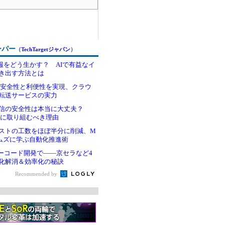
ーパー
（
TechTargetジャパン
）
情報をどう生かす？ AIで有益なイ
き出す方法とは
わる安全性と利便性を実現、クラウ
転送サービスの実力
受信の安全性は本当に大丈夫？
APに取り組むべき理由
ストの工数をほぼ半分に削減、M
テムズに学ぶ自動化推進術
もノーコード開発で――京セラなど4
化解消＆効率化の秘訣
Recommended by