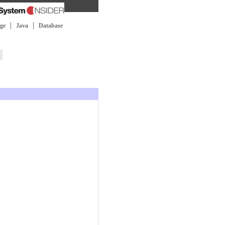
ge
Java
Database