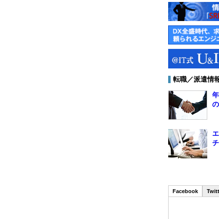
転職／派遣情
年
の
エ
チ
Facebook
Twit