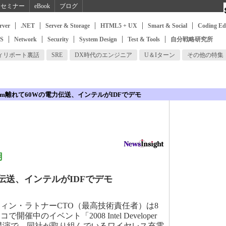
セミナー
eBook
ブログ
rver
.NET
Server & Storage
HTML5 + UX
Smart & Social
Coding Ed
SS
Network
Security
System Design
Test & Tools
自分戦略研究所
ィリポート裏話
SRE
DX時代のエンジニア
U＆Iターン
その他の特集
2m離れて60Wの電力伝送、インテルがIDFでデモ
用
力伝送、インテルがIDFでデモ
ン・ラトナーCTO（最高技術責任者）は8
催中のイベント「2008 Intel Developer
基調講演で、同社が取り組んでいるワイヤレス充電