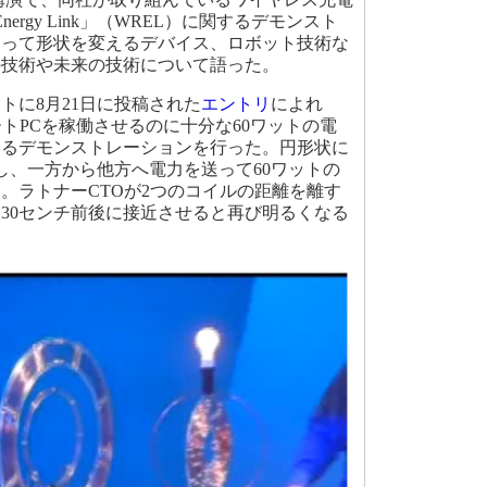
ant Energy Link」（WREL）に関するデモンスト
よって形状を変えるデバイス、ロボット技術な
の技術や未来の技術について語った。
に8月21日に投稿された
エントリ
によれ
ートPCを稼働させるのに十分な60ワットの電
するデモンストレーションを行った。円形状に
し、一方から他方へ電力を送って60ワットの
。ラトナーCTOが2つのコイルの距離を離す
～30センチ前後に接近させると再び明るくなる