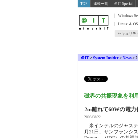
TOP
連載一覧
＠IT Special
Windows Se
Linux ＆ O
セキュリテ
＠IT
>
System Insider
>
News
>
磁界の共振現象を利
2m離れて60Wの電
2008/08/22
米インテルのジャスティ
月21日、サンフランシスコで開
Forum」（IDF）の