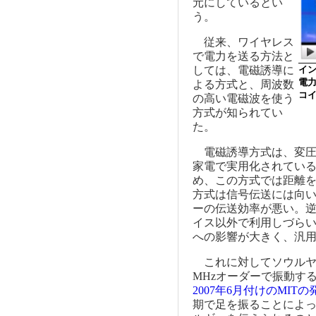
元にしているとい
う。
従来、ワイヤレス
で電力を送る方法と
しては、電磁誘導に
イ
電
よる方式と、周波数
コ
の高い電磁波を使う
方式が知られてい
た。
電磁誘導方式は、変圧
家電で実用化されている
め、この方式では距離
方式は信号伝送には向
ーの伝送効率が悪い。
イス以外で利用しづら
への影響が大きく、汎
これに対してソウルヤ
MHzオーダーで振動す
2007年6月付けのMIT
期で足を振ることによ