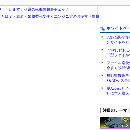
中！】いますぐ話題の転職情報をチェック
トとは？＞派遣・業務委託で働くエンジニアのお役立ち情報
ホワイトペ
PDFに眠る
ンサイトを引
PPAPに代
ド型ファイル
ファイル送
今すぐ脱PP
無影響確認テ
S&ADシス
脱Access
社に学ぶ属人
注目のテーマ