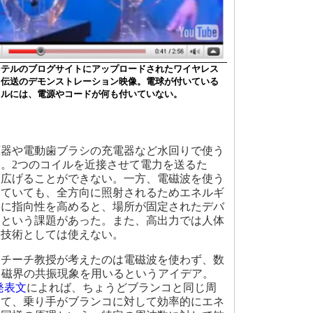
ンテルのブログサイトにアップロードされたワイヤレス
力伝送のデモンストレーション映像。電球が付いている
イルには、電源やコードが何も付いていない。
器や電動歯ブラシの充電器など水回りで使う
。2つのコイルを近接させて電力を送るた
を広げることができない。一方、電磁波を使う
いていても、全方向に照射されるためエネルギ
逆に指向性を高めると、場所が固定されたデバ
いという課題があった。また、高出力では人体
用技術としては使えない。
チーチ教授が考えたのは電磁波を使わず、数
る磁界の共振現象を用いるというアイデア。
の発表文
によれば、ちょうどブランコと同じ周
って、乗り手がブランコに対して効率的にエネ