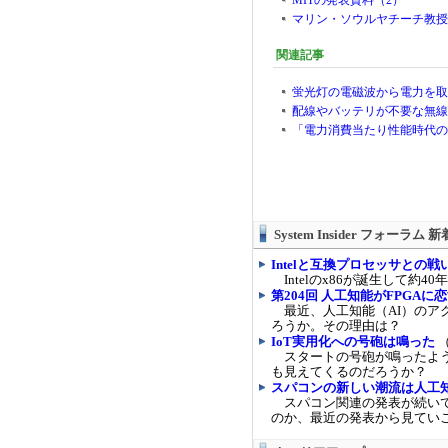
MITの発表資料（2）
マリン・ソウルヤチーチ教授ら
関連記事
蛍光灯の電磁波から電力を取得
配線やバッテリが不要な無線ネ
「電力消費当たり性能時代の幕
System Insider フォーラム 
Intelと互換プロセッサとの
Intelのx86が誕生して
第204回 人工知能がFPGAに
最近、人工知能（AI）のアク
ろうか。その理由は？
IoT実用化への号砲は鳴った
（
スタートの号砲が鳴ったよう
も見えてくるのだろうか？
スパコンの新しい潮流は人工
スパコン関連の発表が続いて
のか、最近の発表から見てい