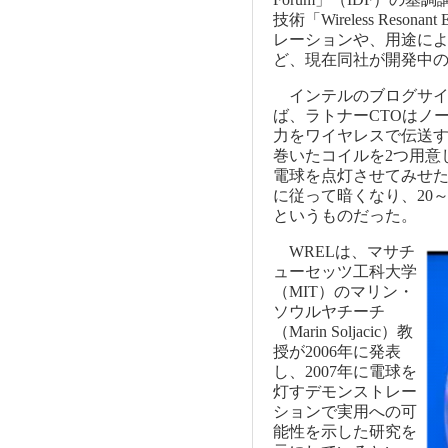
技術「Wireless Reson
レーションや、用途に
ど、現在同社が開発中
インテルのブログサイト
ば、ラトナーCTOはノ
力をワイヤレスで伝送
巻いたコイルを2つ用意
電球を点灯させてみせた
に従って暗くなり、20
というものだった。
WRELは、マサチ
ューセッツ工科大学
（MIT）のマリン・
ソウルヤチーチ
（Marin Soljacic）教
授が2006年に発表
し、2007年に電球を
灯すデモンストレー
ションで実用への可
能性を示した研究を