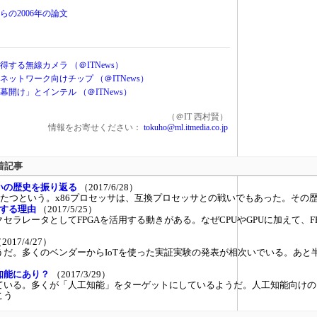
の2006年の論文
する無線カメラ （＠ITNews）
ットワーク向けチップ （＠ITNews）
開け」とインテル （＠ITNews）
（＠IT 西村賢）
情報をお寄せください：
tokuho@ml.itmedia.co.jp
新着記事
戦いの歴史を振り返る
（2017/6/28）
約40年たつという。x86プロセッサは、互換プロセッサとの戦いでもあった。そ
恋する理由
（2017/5/25）
セラレータとしてFPGAを活用する動きがある。なぜCPUやGPUに加えて、F
2017/4/27）
だ。多くのベンダーからIoTを使った実証実験の発表が相次いでいる。あと
知能にあり？
（2017/3/29）
いる。多くが「人工知能」をターゲットにしているようだ。人工知能向けの
こう