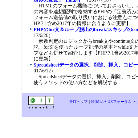
済みの変数」【更新】
（2017/7/10）
HTMLのフォーム機能についておさらいし、get
の内容を連想配列で格納するPHPの「定義済
フォーム送信値の取り扱いにおける注意点につ
HP 7.1含め2017年の情報に合うように更新】
PHPのfor文＆ループ脱出のbreak/スキップのcon
17/6/26）
素数判定のロジックからbreak文やcontinu
説。for文を使ったループ処理の基本とwhile
プなども併せて紹介します【PHP 7.1含め201
に更新】
Spreadsheetデータの選択、削除、挿入、コ
017/6/12）
Spreadsheetデータの選択、挿入、削除、
使うメソッドの使い方などを解説する
＠ITトップ
｜
HTML5 + UXフォーラム 