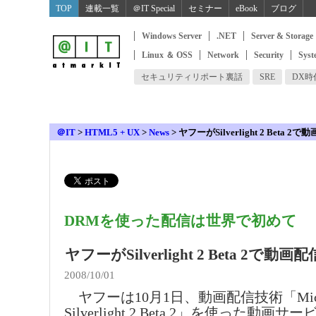
TOP
連載一覧
＠IT Special
セミナー
eBook
ブログ
Windows Server
.NET
Server & Storage
Linux ＆ OSS
Network
Security
Syst
セキュリティリポート裏話
SRE
DX
＠IT
>
HTML5 + UX
>
News
>
ヤフーがSilverlight 2 Beta 
DRMを使った配信は世界で初めて
ヤフーがSilverlight 2 Beta 2で
2008/10/01
ヤフーは10月1日、動画配信技術「Micro
Silverlight 2 Beta 2」を使った動画サー