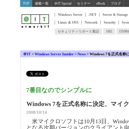
TOP
連載一覧
＠IT Special
セミナー
eBook
ブログ
Windows Server
.NET
Server & Storage
Linux ＆ OSS
Network
Security
Syst
セキュリティリポート裏話
SRE
DX
＠IT
>
Windows Server Insider
>
News
>
Windows 7を正式
7番目なのでシンプルに
Windows 7を正式名称に決定、マ
2008/10/14
米マイクロソフトは10月13日、Windows
となる次期バージョンのクライアント向けW