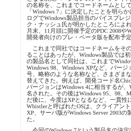
の名称を、これまでコードネームとし
「Windows 7」に決定したことを明ら
ログでWindows製品担当のバイスプレ
ク・ナッシュ氏が明かしたところによれ
月末、11月頭に開催予定のPDC 2008やWin
開発者向けのプレ・ベータ版を配布予
これまで同社ではコードネームをその
ることはあったが、Windows製品では初め
の製品名として同社は、これまでWindows
Windows 98、Windows XPなど、バ
号、略称のような名称など、さまざま
替えてきた。例えば、開発コード名Chic
バージョンはWindows 4に相当するが、Wi
名された。その後はWindows 95、98、M
だ後に、今度はXPとなるなど、一貫性
Whistlerと呼ばれたOSは、クライアント版
XP、サーバ版がWindows Server 200
た。
今回のWindows 7という製品名の決