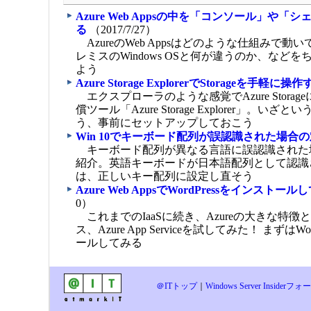
Azure Web Appsの中を「コンソール」や「
る
（2017/7/27）
AzureのWeb Appsはどのような仕組みで動
レミスのWindows OSと何が違うのか、など
よう
Azure Storage ExplorerでStorageを手軽に操
エクスプローラのような感覚でAzure Stora
償ツール「Azure Storage Explorer」。い
う、事前にセットアップしておこう
Win 10でキーボード配列が誤認識された場合
キーボード配列が異なる言語に誤認識された
紹介。英語キーボードが日本語配列として認識
は、正しいキー配列に設定し直そう
Azure Web AppsでWordPressをインストー
0）
これまでのIaaSに続き、Azureの大きな特徴と
ス、Azure App Serviceを試してみた！ まずはWo
ールしてみる
＠ITトップ
｜
Windows Server Inside