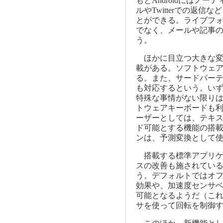
もとAndroidにはノ
ルやTwitterでの返
とができる。ライブフ
でなく、メールや記事
う。
ほかに目立つ大きな変
載がある。ソフトウェ
る。また、サードパー
も対応するという。いずれ
特殊な事情がない限り
トウェアキーボードも
ーザーとしては、テキス
ド可能とする機能の搭
ンは、予測変換として
搭載する標準アプリケ
スの改善も施されている
う。デフォルトではオ
効果や、加速度センサベ
可能となるようだ（こ
サを使って回転を制御