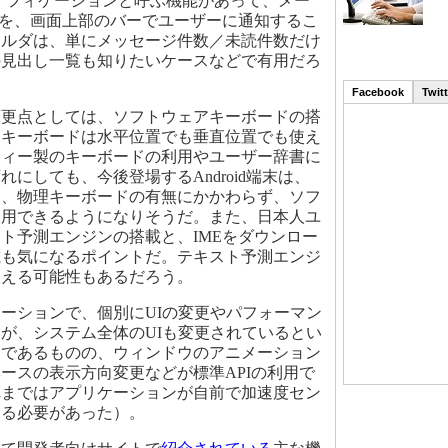
ーティフィケーションと呼ぶ機能があって、メー
信などを、画面上部のバーでユーザーに通知するこ
ォルダは、単にメッセージ件数／未読件数だけ
の見出し一覧も知りたいケースなどで有用だろ
Facebook
Twitt
更点としては、ソフトウェアキーボードの搭
アキーボードは水平位置でも垂直位置でも使え
ティー製のキーボードの利用やユーザー辞書に
にしても、今後登場するAndroid端末は、
は、物理キーボードの有無にかかわらず、ソフ
利用できるようになりそうだ。また、日本人ユ
ト予測エンジンの搭載と、IMEをダウンロー
載も気になるポイントだ。テキスト予測エンジ
使える可能性もあるだろう。
ーションで、個別にUIの変更やパフォーマン
が、システム全体のUIも変更されているとい
フであるものの、ウィンドウのアニメーション
ースの表示方向変更などが標準APIの利用で
れまではアプリケーションが自前で加速度セン
する必要があった）。