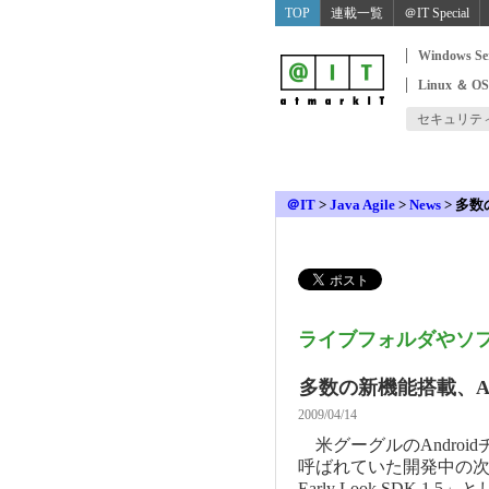
TOP
連載一覧
＠IT Special
Windows Se
Linux ＆ O
セキュリテ
＠IT
>
Java Agile
>
News
>
多数の
ライブフォルダやソ
多数の新機能搭載、And
2009/04/14
米グーグルのAndroidチ
呼ばれていた開発中の次期バ
Early Look SDK 1.