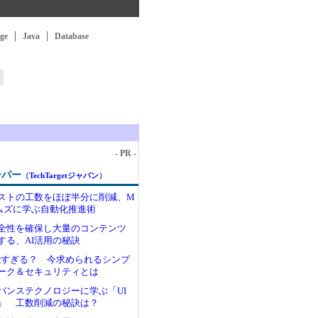
ge
Java
Database
- PR -
ーパー
（
TechTargetジャパン
）
ストの工数をほぼ半分に削減、M
テムズに学ぶ自動化推進術
全性を確保し大量のコンテンツ
する、AI活用の秘訣
機能すぎる？ 今求められるシンプ
ーク＆セキュリティとは
バンステクノロジーに学ぶ「UI
」 工数削減の秘訣は？