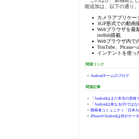
このほか、新機能とし
能追加は、以下の通り
カメラアプリケー
3GP形式での動画撮
Webブラウザを最新のW
rrelfish搭載
Webブラウザ内
YouTube、Pi
インテントを使っ
関連リンク
Androidチームのブログ
関連記事
「Androidはまだ本当の意味
「Androidは単なるOSでは
開発者コミュニティ「日本Andr
iPhoneやAndroidは何がケ