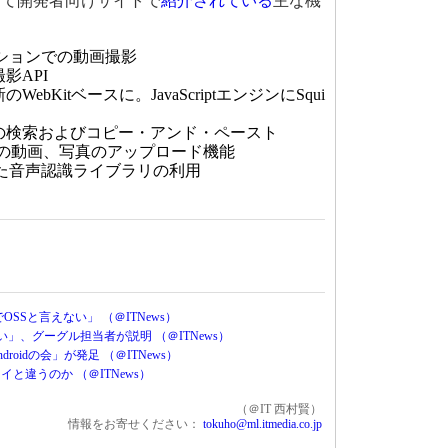
て開発者向けサイトで
紹介されている
主な機
。
ションでの動画撮影
影API
ebKitベースに。JavaScriptエンジンにSqui
での検索およびコピー・アンド・ペースト
casaへの動画、写真のアップロード機能
た音声認識ライブラリの利用
でOSSと言えない」 （＠ITNews）
ない」、グーグル担当者が説明 （＠ITNews）
oidの会」が発足 （＠ITNews）
ータイと違うのか （＠ITNews）
（＠IT 西村賢）
情報をお寄せください：
tokuho@ml.itmedia.co.jp