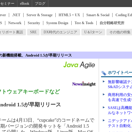
セミナー
eBook
ブログ
rver
.NET
Server & Storage
HTML5 + UX
Smart & Social
Coding Ed
SS
Network
Security
System Design
Test & Tools
自分戦略研究所
ィリポート裏話
SRE
DX時代のエンジニア
U＆Iターン
その他の特集
新機能搭載、Android 1.5が早期リリース
ホワイトペ
無影響確認テ
S&ADシス
フトウェアキーボードなど
商用利用の安
を高速で生成
roid 1.5が早期リリース
SASEは高
ルなネットワ
ームは4月13日、“cupcake”のコードネームで
ニデックアド
ージョンの開発キットを「Android 1.5
テスト自動化
5」として公開した。Windows版、Linux版、Mac OS