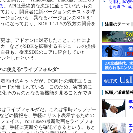
商用利用の安
る
。APIは最終的な決定に至っていないもの
を高速で生成
しており、開発者に新バージョンのテストを呼
ージョンから、異なるバージョンのSDKを1
なっており、SDK 1.1/1.5の双方の開発を
注目のテーマ
変更は、アドオンに対応したこと。これによ
カーなどがSDKを拡張するモジュールの提供
自身も、従来SDKのコアに統合していた
をアドオンとしたという。
クに使える“ライブフォルダ”
.5は開発者向けのキットだが、PC向けの端末エミュ
体のコードが含まれている。このため、実質的に
転職／派遣情
後の進化そのものとなる新機能を見ることができ
年
の
目玉の1つはライブフォルダだ。これは常時アップデー
報などの情報を、手軽にリスト表示するための
ェイス。YouTubeの最新動画をライブフォ
エ
けば、手軽に更新分を確認できるという。もと
チ