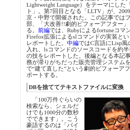
Lightweight Language）をテーマにし
ト」。第7回目となる「LLTV」が、200
京・中野で開催された。この記事では
部、「大改善!!劇的ビフォーアフター
る。
前編
では、Rubyによるfortuneコ
Firefox拡張によるslコマンドの実装
レポートした。
中編
ではC言語にLisp
入れ、lsコマンドのソースコードを約
の技をレポートした。後編となる本記
務が滞りがちだった販売管理システムをb
で“建て直した”という劇的ビフォーア
ポートする。
DBを捨ててテキストファイルに変換
「100万件ぐらいの
検索なら、シェルだ
けでも1000分の数秒
でできます」。こう
豪語するのは「パイ