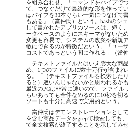
を組み合わせ、「コマンドをパイプで
て、つなぐだけで最終的な形を作って
はパイプを30本ぐらい一気につなげて
もある」（當仲氏）という。bashのシ
して書かれたアプリのソースは、短く
ータベースのようにスキーマがないた
変更も容易で、システムの改変や新規
敏にできるのが特徴だという。「ユー
コストであっという間に作れる」（當
テキストファイルとはいえ膨大な商品
め、1つのファイルに数十万行が含まれ
る。「（テキストファイルを検索した
ると）遅いんじゃないかと思われるか
最近のPCは非常に速いので、ファイルサ
らいあっても全件なめるのに10秒を切
ソートも十分に高速で実用的という。
當仲氏はデモンストレーションとして
を含む商品データをgrepで検索しても、
で全文検索が終了することを示してみ