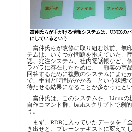
當仲氏らが手がける情報システムは、UNIXの
にしているという
當仲氏らが改修に取り組む以前、無印
テムは、いくつか問題を抱えていた。
認、発注システム、社内電話帳など、
ラバラに存在したために、「顧客の商
回答するために複数のシステムにまた
で、手間と時間がかかる」という状態
待たせる結果になることが多かったと
當仲氏は、このシステムを、Linuxの
自作コマンド群、bashスクリプトで劇
う。
まず、RDBに入っていたデータを「
き出せと、プレーンテキストに変えて