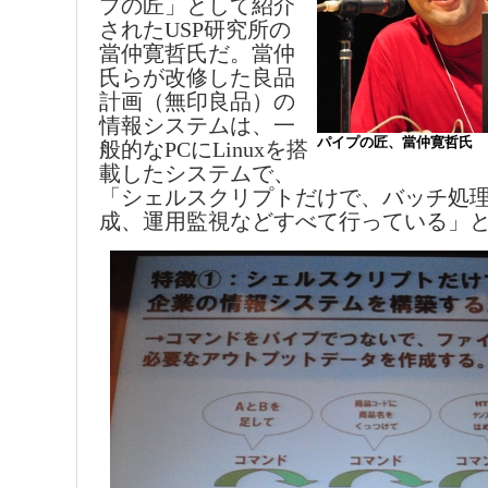
プの匠」として紹介
されたUSP研究所の
當仲寛哲氏だ。當仲
氏らが改修した良品
計画（無印良品）の
情報システムは、一
パイプの匠、當仲寛哲氏
般的なPCにLinuxを搭
載したシステムで、
「シェルスクリプトだけで、バッチ処理
成、運用監視などすべて行っている」