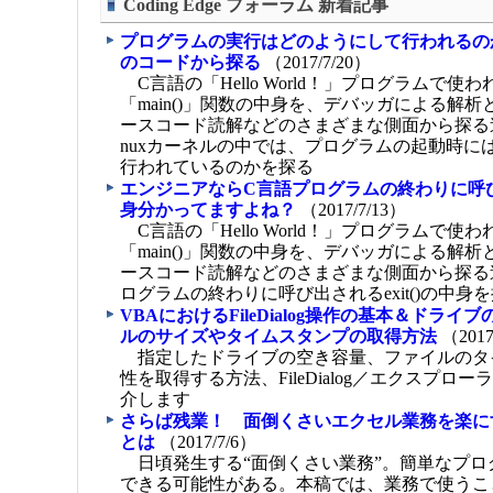
Coding Edge フォーラム 新着記事
プログラムの実行はどのようにして行われるのか
のコードから探る
（2017/7/20）
C言語の「Hello World！」プログラムで使われる、
「main()」関数の中身を、デバッガによる解
ースコード読解などのさまざまな側面から探る
nuxカーネルの中では、プログラムの起動時に
行われているのかを探る
エンジニアならC言語プログラムの終わりに呼び出さ
身分かってますよね？
（2017/7/13）
C言語の「Hello World！」プログラムで使われる、
「main()」関数の中身を、デバッガによる解
ースコード読解などのさまざまな側面から探る
ログラムの終わりに呼び出されるexit()の中身
VBAにおけるFileDialog操作の基本＆ドラ
ルのサイズやタイムスタンプの取得方法
（2017
指定したドライブの空き容量、ファイルのタ
性を取得する方法、FileDialog／エクスプロ
介します
さらば残業！ 面倒くさいエクセル業務を楽にする「
とは
（2017/7/6）
日頃発生する“面倒くさい業務”。簡単なプロ
できる可能性がある。本稿では、業務で使うことが多