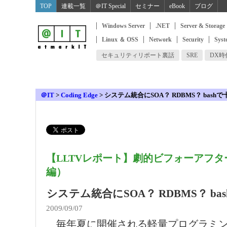
TOP
連載一覧
＠IT Special
セミナー
eBook
ブログ
Windows Server
.NET
Server & Storage
Linux ＆ OSS
Network
Security
Syst
セキュリティリポート裏話
SRE
DX
＠IT
>
Coding Edge
>
システム統合にSOA？ RDBMS？ bash
【LLTVレポート】劇的ビフォーアフ
編）
システム統合にSOA？ RDBMS？ ba
2009/09/07
毎年夏に開催される軽量プログラミン