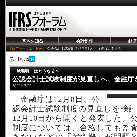
基本を知る
会計処理
経営
IFRSフォーラム
>
News
>
公認会計士試験制度が見直しへ、金融庁が懇談会
Tweet
「就職難」はどうなる？
公認会計士試験制度が見直しへ、金融庁
2009/12/08
金融庁は12月8日、公
認会計士試験制度の見直しを検
12月10日から開くと発表した。
制度については、合格しても監