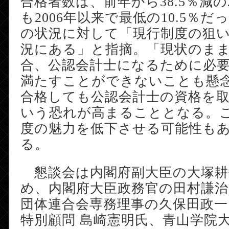
合格者数は、前年から38.5％減の
も2006年以来で最低の10.5％
の状況に対して「現行制度の狙
況にある」と指摘。「現状のま
合、公認会計士になるために必
満たすことができないことも懸
合格しても公認会計士の資格を
いう恐れが高まることとなる。
度の魅力を低下させる可能性も
る。
懇談会は内閣府副大臣の大塚耕
め、内閣府大臣政務官の田村謙治
団体連合会専務理事の久保田政一
特別顧問 島崎憲明氏、青山学院