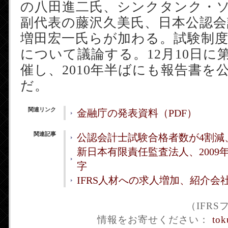
の八田進二氏、シンクタンク・
副代表の藤沢久美氏、日本公認会
増田宏一氏らが加わる。試験制
について議論する。12月10日に
催し、2010年半ばにも報告書を
だ。
関連リンク
金融庁の発表資料（PDF）
関連記事
公認会計士試験合格者数が4割減
新日本有限責任監査法人、2009年
字
IFRS人材への求人増加、紹介会
（IFR
情報をお寄せください：
tok