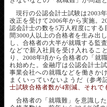
きないなどの「就職難」が問題
現行の公認会計士試験は2003
改正を受けて2006年から実施。2
認会計士の数を5万人程度にする
間3000人以上の合格者を生み出
し、合格者の大半が就職する監
などで新入社員を受け入れるこ
り、2008年頃から合格者の「就
れ始めた。金融庁は公認会計士
事業会社への就職などを働きか
まくいっていないようだ（参考
士試験合格者数が4割減、それで
合格者の「就職難」を意識したの