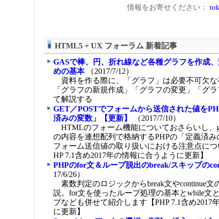
情報をお寄せください：
tok
HTML5 + UX フォーラム 新着記事
GASで棒、円、折れ線など各種グラフを作成
めの基本
（2017/7/12）
資料を作る際に、「グラフ」は必要不可欠な
「グラフの新規作成」「グラフの変更」「グラ
て解説する
GET／POSTでフォームから送信された値をP
済みの変数」【更新】
（2017/7/10）
HTMLのフォーム機能についておさらいし、get
の内容を連想配列で格納するPHPの「定義済
フォーム送信値の取り扱いにおける注意点につ
HP 7.1含め2017年の情報に合うように更新】
PHPのfor文＆ループ脱出のbreak/スキップのcon
17/6/26）
素数判定のロジックからbreak文やcontinu
説。for文を使ったループ処理の基本とwhile
プなども併せて紹介します【PHP 7.1含め201
に更新】