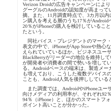
Verizon Droidの広告キャンペーンに
グーグルのAndroidの認知度が高まっ
摘。また、11月調査時点で、3カ月以
ン購入を考える層のうち17％がAndroi
20％がiPhoneの購入を検討している
たという。
同社バイス・プレジデントのマーク・
表文の中で、iPhoneがApp Storeや
えられていているほか、ビジネスユー
BlackBerryがリーダーの地位を維持してい
が開発者や消費者の間で勢いを増して
る。Androidベースの端末は、製造メ
も増えており、こうした複数デバイス
ことも、Android人気を後押ししてい
また調査では、AndroidやiPhoneユ
向けメディアの利用率が、それぞれ92％（A
94％（iPhone）と、ほかのスマートフ
ポイント高いことが分かった。