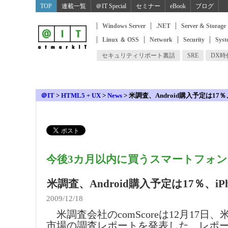
TOP
連載一覧
＠IT Special
セミナー
eBook
ブログ
Windows Server
.NET
Server & Storage
Linux ＆ OSS
Network
Security
Syst
セキュリティリポート裏話
SRE
DX
＠IT
>
HTML5 + UX
>
News
>
米調査、Android購入予定は17％、
今後3カ月以内に買うスマートフォン
米調査、Android購入予定は17％、iPh
2009/12/18
米調査会社のcomScoreは12月17日
市場の調査レポートを発表した。レポ