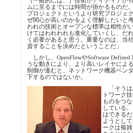
（一般的には、）技術がアイディアか
ムに至るまでには時間が掛かるものだ
プロジェクトというより研究プロジェ
ぜ関心が高いのかをよく理解したいと
われの技術とオープンな標準は相性が
けてはわれわれも進化していくし、だ
く必要があると思う。重要なのは、当
資することを決めたということだ」
しかし、OpenFlowやSoftware Defined 
うな動きにより、より高いレイヤによ
制御が進むと、ネットワーク機器ベン
下するのではないか。
「そうは
トワーク技
ものをつな
している。
はできるだ
ようとして
ークは複雑