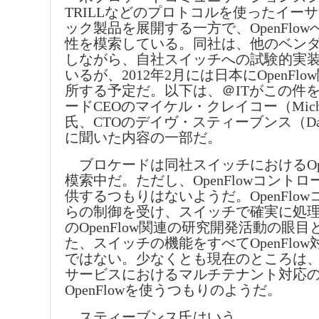
TRILLなどのプロトコルを使ったイー
ック製品を展開する一方で、OpenFlo
性を模索している。同社は、他のベン
しながら、自社スイッチへの試験的実
いるが、2012年2月には日本にOpenFl
所する予定だ。以下は、＠ITがこの件
ードCEOのマイケル・クレイコー（Michael
氏、CTOのデイヴ・スティーブンス（Dave 
に聞いた内容の一部だ。
ブロケードは同社スイッチにおけるOpe
模索中だ。ただし、OpenFlowコント
供するつもりはないようだ。OpenFlo
らの制御を受け、スイッチで確実に処
のOpenFlow関連の研究開発活動の眼
た、スイッチの機能をすべてOpenFlo
ではない。少なくとも現在のところは
サービスにおけるマルチテナント対応
OpenFlowを使うつもりのようだ。
スティーブンス氏はいう。