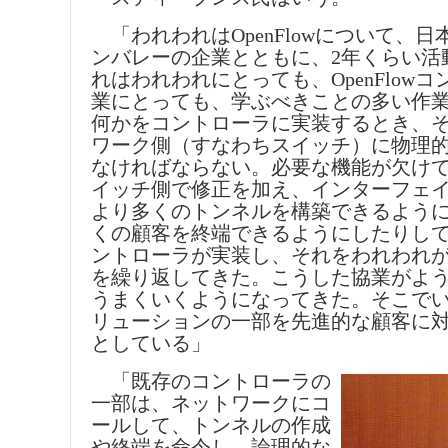
「われわれはOpenFlowについて、
ンバレーの企業とともに、2年くらい活
れはわれわれにとっても、OpenFlow
業にとっても、学ぶべきことの多い作
何かをコントローラに実装するとき、
ワーク側（すなわちスイッチ）に物理
なければならない。必要な機能が欠け
イッチ側で修正を加え、インターフェ
より多くのトンネルを構築できるよう
くの顧客を終端できるようにしたりし
ントローラが実装し、それをわれわれ
を繰り返してきた。こうした協業がよ
うまくいくようになってきた。そこで
リューションの一部を先進的な顧客に
としている」
「既存のコントローラの
一部は、ネットワークにコ
ールして、トンネルの作成
や終端を命令し、論理的な