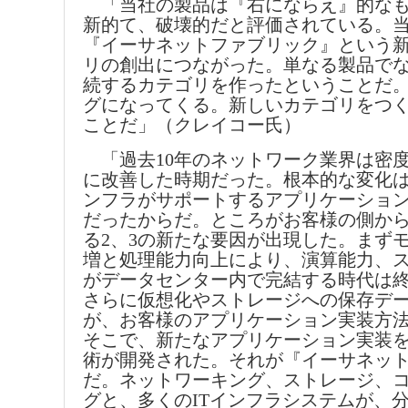
「当社の製品は『右にならえ』的なも
新的て、破壊的だと評価されている。
『イーサネットファブリック』という
リの創出につながった。単なる製品でな
続するカテゴリを作ったということだ
グになってくる。新しいカテゴリをつ
ことだ」（クレイコー氏）
「過去10年のネットワーク業界は密
に改善した時期だった。根本的な変化は
ンフラがサポートするアプリケーショ
だったからだ。ところがお客様の側か
る2、3の新たな要因が出現した。まず
増と処理能力向上により、演算能力、スト
がデータセンター内で完結する時代は
さらに仮想化やストレージへの保存デ
が、お客様のアプリケーション実装方
そこで、新たなアプリケーション実装
術が開発された。それが『イーサネッ
だ。ネットワーキング、ストレージ、
グと、多くのITインフラシステムが、