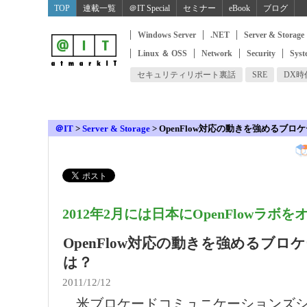
TOP
連載一覧
＠IT Special
セミナー
eBook
ブログ
Windows Server
.NET
Server & Storage
Linux ＆ OSS
Network
Security
Syst
セキュリティリポート裏話
SRE
DX
＠IT
>
Server & Storage
>
OpenFlow対応の動きを強めるブロ
2012年2月には日本にOpenFlowラボを
OpenFlow対応の動きを強めるブロ
は？
2011/12/12
米ブロケードコミュニケーションズシ