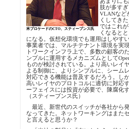
あまりにも
肢が多すぎ
VLANな
くしてきた
ではこれが
米ブロケードのCTO、スティーブンス氏
くなるとと
になる。仮想化環境でも運用はしやす
事業者では、マルチテナント環境を実
トワークインフラ上で、多数の顧客の
ンプルに運用するメカニズムとしてOpen
ものが検討されている。より高いレイ
よる制御に、よりシンプルに、シーム
対応できる機能は普及するだろう。し
高いレイヤのプロトコルに適切に対応
ーフェイスには投資が必要で、陳腐化
（スティーブンス氏）
最近、新世代のスイッチが各社から発
なってきた。ネットワーキングはまた
と言えると思うか？