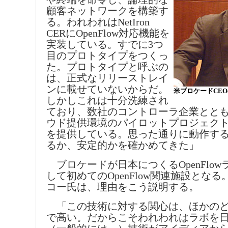
顧客ネットワークを構築す
る。われわれはNetIron
CERにOpenFlow対応機能を
実装している。すでに3つ
目のプロトタイプをつくっ
た。プロトタイプと呼ぶの
は、正式なリリーストレイ
ンに載せていないからだ。
米ブロケードCE
しかしこれは十分洗練され
ており、数社のコントローラ企業とと
ウド提供環境のパイロットプロジェク
を提供している。思った通りに動作す
るか、安定的かを確かめてきた」
ブロケードが日本につくるOpenFlo
して初めてのOpenFlow関連施設となる
コー氏は、理由をこう説明する。
「この技術に対する関心は、ほかのど
で高い。だからこそわれわれはラボを