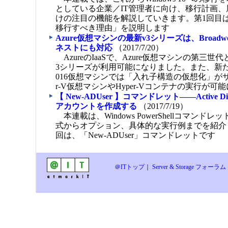
としている企業／IT管理者に向け、移行計画
けの注目の機能を解説していきます。第1回目は、「W
移行すべき理由」を説明します
Azure仮想マシンの最新v3シリーズは、Broadwel
ネストにも対応
（2017/7/20）
AzureのIaaSで、Azure仮想マシンの第三世代
3シリーズが利用可能になりました。また、新たにWind
016仮想マシンでは「入れ子構造の仮想化」がサ
r-V仮想マシンやHyper-Vコンテナの実行が可
【 New-ADUser 】コマンドレット――Active D
アカウントを作成する
（2017/7/19）
本連載は、Windows PowerShellコマンド
式からオプション、具体的な実行例までを紹介
回は、「New-ADUser」コマンドレットです
＠ITトップ
｜
Server & Storage フォーラ