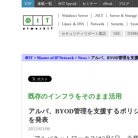
TOP
連載一覧
＠IT Special
セミナー
eBook
ブログ
Windows Server
.NET
Server & Storage
Linux ＆ OSS
Network
Security
Syst
セキュリティリポート裏話
SRE
DX
＠IT
>
Master of IP Network
>
News
>
アルバ、BYOD管理を支
既存のインフラをそのまま活用
アルバ、BYOD管理を支援するポリ
を発表
2012/03/06