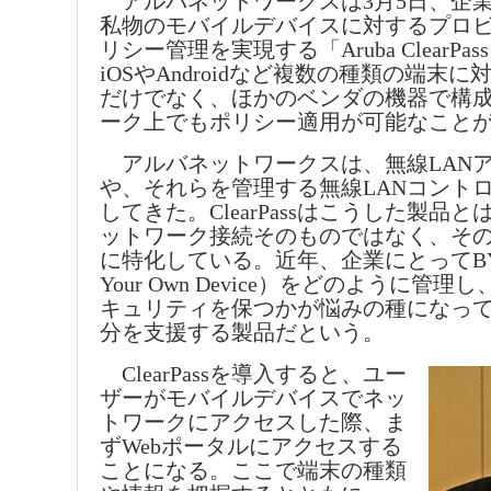
アルバネットワークスは3月5日、企
私物のモバイルデバイスに対するプロ
リシー管理を実現する「Aruba ClearP
iOSやAndroidなど複数の種類の端末
だけでなく、ほかのベンダの機器で構
ーク上でもポリシー適用が可能なこと
アルバネットワークスは、無線LAN
や、それらを管理する無線LANコント
してきた。ClearPassはこうした製品
ットワーク接続そのものではなく、そ
に特化している。近年、企業にとってBYO
Your Own Device）をどのように管
キュリティを保つかが悩みの種になっ
分を支援する製品だという。
ClearPassを導入すると、ユー
ザーがモバイルデバイスでネッ
トワークにアクセスした際、ま
ずWebポータルにアクセスする
ことになる。ここで端末の種類