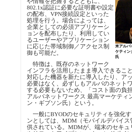
や情報を把握するとともに、
802.1x認証に必要な証明書や設定
の配布、VPN接続設定といった
処理を行う。場合によっては、
企業としての必須アプリケーシ
ョンを配布したり、利用してい
るユーザーやアプリケーション
に応じた帯域制御／アクセス制
米アルバ
ケティン
御も可能だ。
氏
特徴は、既存のネットワーク
インフラを活用したまま導入できることだ。C
対応した機器を新たに導入したり、ア
必要はなく、必ずしもアルバのネット
する必要もないため、「コスト面の負
アルバネットワークス 最高マーケティ
ン・ギブソン氏）という。
一般にBYODのセキュリティを強化す
ンとしては、MDM（モバイルデバイス
供されている。MDMが、端末のセキュ