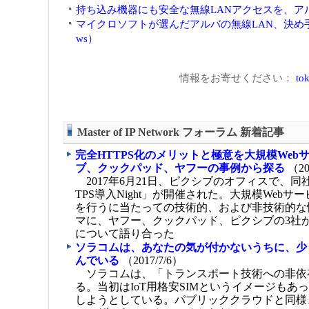
持ち込み機器にも安全な無線LANアクセスを、アルバ
マイクロソフトが選んだアルバの無線LAN、決め手
ws）
情報をお寄せください：
tok
Master of IP Network フォーラム 新着記事
完全HTTPS化のメリットと極意を大規模Web
ブ、クックパッド、ヤフーの事例から探る
（20
2017年6月21日、ピクシブのオフィスで、同
TPS導入Night」が開催された。大規模Webサー
を行うに当たっての技術的、および非技術的な
マに、ヤフー、クックパッド、ピクシブの3社
について語り合った
ソラコムは、あなたの気が付かないうちに、少
んでいる
（2017/7/6）
ソラコムは、「トランスポート技術への非依
る。当初はIoT用格安SIMというイメージもあ
しようとしている。パブリッククラウドと同様