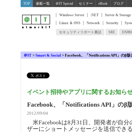
TOP
連載一覧
＠IT Special
セミナー
eBook
ブログ
Windows Server
.NET
Server & Storage
Linux ＆ OSS
Network
Security
Syst
セキュリティリポート裏話
SRE
DX
＠IT
>
Smart & Social
>
Facebook、「Notifications API」のβ
イベント招待やアプリに関するお知ら
Facebook、「Notifications API」の
2012/09/04
米Facebookは8月31日、開発者が自
ザーにショートメッセージを送信できる「Noti