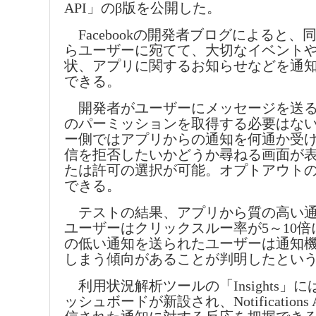
API」のβ版を公開した。
Facebookの開発者ブログによると、同
らユーザーに宛てて、大切なイベント
状、アプリに関するお知らせなどを通
できる。
開発者がユーザーにメッセージを送る
のパーミッションを取得する必要はな
ー側ではアプリからの通知を何通か受
信を拒否したいかどうか尋ねる画面が
たは許可の選択が可能。オプトアウト
できる。
テストの結果、アプリから質の高い通
ユーザーはクリックスルー率が5～10
の低い通知を送られたユーザーは通知
しまう傾向があることが判明したとい
利用状況解析ツールの「Insights」にはNoti
ッシュボードが新設され、Notifications