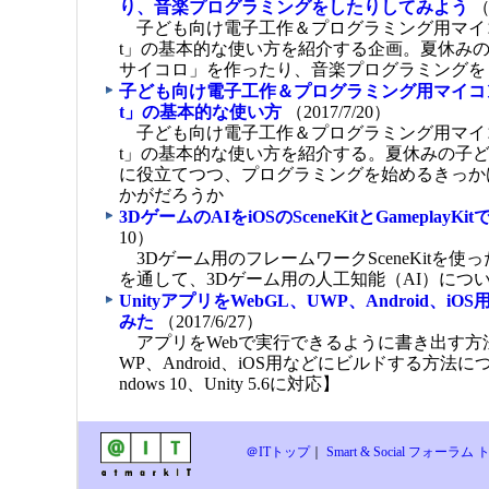
り、音楽プログラミングをしたりしてみよう
（2
子ども向け電子工作＆プログラミング用マイコンボー
t」の基本的な使い方を紹介する企画。夏休み
サイコロ」を作ったり、音楽プログラミングを
子ども向け電子工作＆プログラミング用マイコンボー
t」の基本的な使い方
（2017/7/20）
子ども向け電子工作＆プログラミング用マイコンボー
t」の基本的な使い方を紹介する。夏休みの子
に役立てつつ、プログラミングを始めるきっか
かがだろうか
3DゲームのAIをiOSのSceneKitとGameplayK
10）
3Dゲーム用のフレームワークSceneKitを使
を通して、3Dゲーム用の人工知能（AI）につ
UnityアプリをWebGL、UWP、Android、i
みた
（2017/6/27）
アプリをWebで実行できるように書き出す方法や
WP、Android、iOS用などにビルドする方法
ndows 10、Unity 5.6に対応】
＠ITトップ
｜
Smart & Social フォーラム