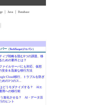
ge
Java
Database
ーパー
（
TechTargetジャパン
）
ティブ戦略を阻む8つの課題、移
るための要件とは？
ファイルサーバにも対応、仮想
ラの安全＆迅速な移行方法
gle Cloud移行、トラブルを防ぎ
めの3つのス...
Mはどうモダナイズする？ AIエ
運用への移行術
どう進化させる？ AI・データ活
行のヒント