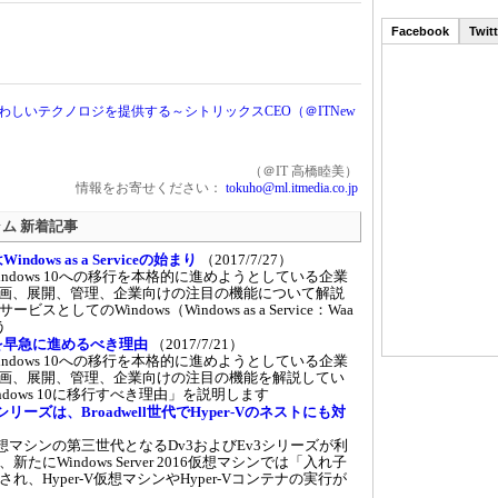
Facebook
Twitt
わしいテクノロジを提供する～シトリックスCEO（＠ITNew
（＠IT 高橋睦美）
情報をお寄せください：
tokuho@ml.itmedia.co.jp
ォーラム 新着記事
ndows as a Serviceの始まり
（2017/7/27）
dows 10への移行を本格的に進めようとしている企業
計画、展開、管理、企業向けの注目の機能について解説
してのWindows（Windows as a Service：Waa
う
計画を早急に進めるべき理由
（2017/7/21）
dows 10への移行を本格的に進めようとしている企業
計画、展開、管理、企業向けの注目の機能を解説してい
dows 10に移行すべき理由」を説明します
シリーズは、Broadwell世代でHyper-Vのネストにも対
re仮想マシンの第三世代となるDv3およびEv3シリーズが利
にWindows Server 2016仮想マシンでは「入れ子
、Hyper-V仮想マシンやHyper-Vコンテナの実行が