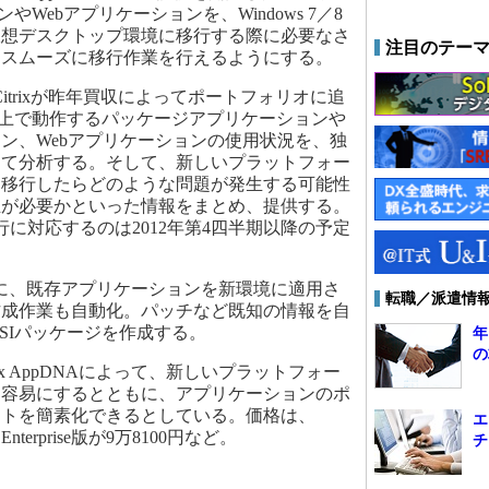
ンやWebアプリケーションを、Windows 7／8
仮想デスクトップ環境に移行する際に必要なさ
注目のテー
、スムーズに移行作業を行えるようにする。
、米Citrixが昨年買収によってポートフォリオに追
ws上で動作するパッケージアプリケーションや
ン、Webアプリケーションの使用状況を、独
って分析する。そして、新しいプラットフォー
、移行したらどのような問題が発生する可能性
正が必要かといった情報をまとめ、提供する。
の移行に対応するのは2012年第4四半期以降の予定
Aはさらに、既存アプリケーションを新環境に適用さ
転職／派遣情
作成作業も自動化。パッチなど既知の情報を自
SIパッケージを作成する。
年
の
ix AppDNAによって、新しいプラットフォー
を容易にするとともに、アプリケーションのポ
ントを簡素化できるとしている。価格は、
エ
、Enterprise版が9万8100円など。
チ