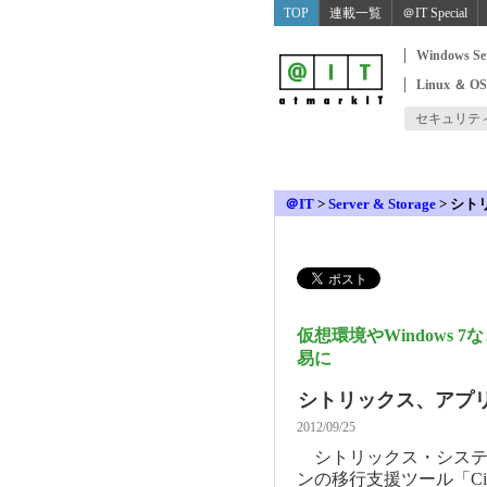
TOP
連載一覧
＠IT Special
Windows Se
Linux ＆ O
セキュリテ
＠IT
>
Server & Storage
>
シト
仮想環境やWindows
易に
シトリックス、アプリ
2012/09/25
シトリックス・システム
ンの移行支援ツール「Citr