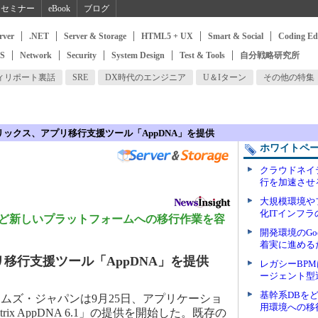
セミナー
eBook
ブログ
rver
.NET
Server & Storage
HTML5 + UX
Smart & Social
Coding Ed
SS
Network
Security
System Design
Test & Tools
自分戦略研究所
ィリポート裏話
SRE
DX時代のエンジニア
U＆Iターン
その他の特集
リックス、アプリ移行支援ツール「AppDNA」を提供
ホワイトペ
クラウドネイ
行を加速させ
大規模環境や
化ITインフ
 7など新しいプラットフォームへの移行作業を容
開発環境のGoo
着実に進めるた
移行支援ツール「AppDNA」を提供
レガシーBP
ージェント型
基幹系DBを
ズ・ジャパンは9月25日、アプリケーショ
用環境への移
ix AppDNA 6.1」の提供を開始した。既存の