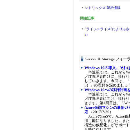
シトリックス 製品情報
関連記事
“ライフスライス”によりふさ
s）
Server ＆ Storage フ
Windows 10の導入、それはWi
本連載では、これからWin
／IT管理者向けに、移行
していきます。今回は、「サービスと
S）」の理解を深めましょ
Windows 10への移行
本連載では、これからWin
／IT管理者に向け、移行
きます。第1回目は、「Win
Azure仮想マシンの最新v3
応
（2017/7/20）
AzureのIaaSで、Azu
用可能になりました。また、新た
構造の仮想化」がサポートされ
可能になります