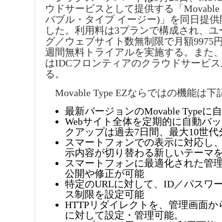
ウドサービスとして提供する「Movable T
バブル・タイプ イージー)」を同日提
した。利用料は3プランで構成され、ユ
グ／ウェブサイト数無制限で月額9975
週間無料トライアルを実施する。また
はIDCフロンティアのクラウドサービ
る。
Movable Type EZならではの機能
最新バージョンのMovable Type
Webサイト全体を定期的に自動バ
クアップは過去7日間、最大10世代
スマートフォンでの表示に対応し
示内容が切り替わる新しいテーマ
スマートフォンに最適化された管
公開や修正が可能
特定のURLに対して、ID／パスワ
ス制限を設定可能
HTTPリダイレクトを、管理画面
に対して設定・管理可能。