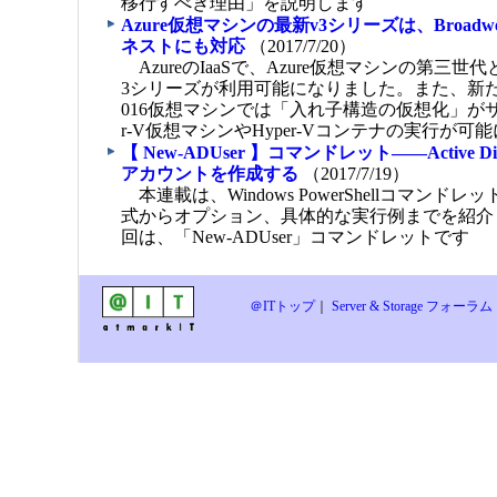
移行すべき理由」を説明します
Azure仮想マシンの最新v3シリーズは、Broadwel
ネストにも対応
（2017/7/20）
AzureのIaaSで、Azure仮想マシンの第三世代
3シリーズが利用可能になりました。また、新たにWind
016仮想マシンでは「入れ子構造の仮想化」がサ
r-V仮想マシンやHyper-Vコンテナの実行が可
【 New-ADUser 】コマンドレット――Active D
アカウントを作成する
（2017/7/19）
本連載は、Windows PowerShellコマンド
式からオプション、具体的な実行例までを紹介
回は、「New-ADUser」コマンドレットです
＠ITトップ
｜
Server & Storage フォーラ