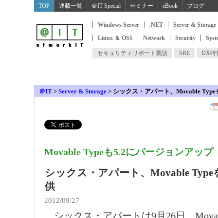
TOP
連載一覧
＠IT Special
セミナー
eBook
ブログ
Windows Server
.NET
Server & Storage
Linux ＆ OSS
Network
Security
Syst
セキュリティリポート裏話
SRE
DX
＠IT
>
Server & Storage
>
シックス・アパート、Movable Ty
Movable Typeも5.2にバージョンアップ
シックス・アパート、Movable Ty
供
2012/09/27
シックス・アパートは9月26日、Movabl