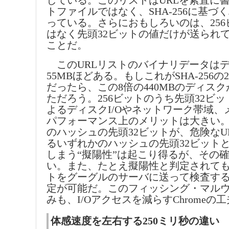
している。このリストはURLを素直に
トファイルではなく、SHA-256に基づ
っている。さらにおもしろいのは、25
はなく先頭32ビットの値だけが送られ
ことだ。
このURLリストのバイナリデータは
55MBほどある。もしこれがSHA-256の
だったら、この8倍の440MBのディス
ただろう。256ビットのうち先頭32ビ
よるディスクI/Oやネットワーク帯域、
パフォーマンス上のメリットは大きい。
のハッシュの先頭32ビットが、危険なU
るいずれかのハッシュの先頭32ビット
しまう“擬陽性”は起こり得るが、その
い。また、たとえ擬陽性と判定されても
トをグーグルのサーバに送って検査す
定が可能だ。このフィッシング・マル
みも、I/Oアクセスを減らすChromeの
体感速度を左右する250ミリ秒の違い