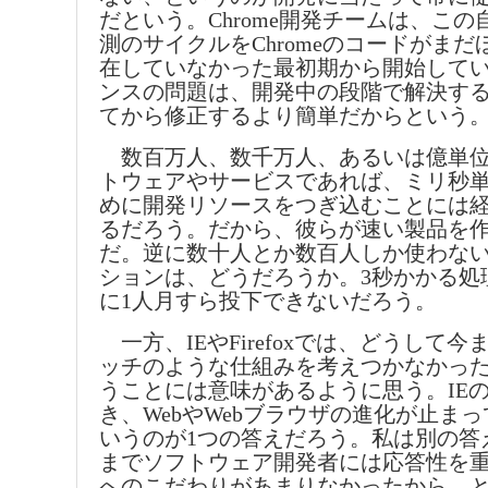
だという。Chrome開発チームは、こ
測のサイクルをChromeのコードがま
在していなかった最初期から開始して
ンスの問題は、開発中の段階で解決す
てから修正するより簡単だからという
数百万人、数千万人、あるいは億単位
トウェアやサービスであれば、ミリ秒
めに開発リソースをつぎ込むことには
るだろう。だから、彼らが速い製品を
だ。逆に数十人とか数百人しか使わな
ションは、どうだろうか。3秒かかる処
に1人月すら投下できないだろう。
一方、IEやFirefoxでは、どうして今
ッチのような仕組みを考えつかなかっ
うことには意味があるように思う。IE
き、WebやWebブラウザの進化が止ま
いうのが1つの答えだろう。私は別の答
までソフトウェア開発者には応答性を
へのこだわりがあまりなかったから、