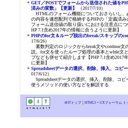
GET／POSTでフォームから送信された値をP
済みの変数」【更新】
（2017/7/10）
HTMLのフォーム機能についておさらいし、get
の内容を連想配列で格納するPHPの「定義済
フォーム送信値の取り扱いにおける注意点につ
HP 7.1含め2017年の情報に合うように更新】
PHPのfor文＆ループ脱出のbreak/スキップのcon
17/6/26）
素数判定のロジックからbreak文やcontinu
説。for文を使ったループ処理の基本とwhile
プなども併せて紹介します【PHP 7.1含め201
に更新】
Spreadsheetデータの選択、削除、挿入、コ
017/6/12）
Spreadsheetデータの選択、挿入、削除、
使うメソッドの使い方などを解説する
＠ITトップ
｜
HTML5 + UXフォーラム 