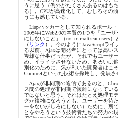
うに思う（例外がたくさんあるのはも
る）。CPUが高速化して、むしろその
うにも感じている。
Lispハッカーとして知られるポール
2005年にWeb2.0の本質の1つを「ユ
にしないこと」（not to maltreat use
（
リンク
）。今のようにJavaScript
る以前、Ajaxは開発者にとっては高い
複雑な仕事だったが、それでもユーザ
め、イライラさせないため、あるいは
別化のために、気が利いた開発者はこぞっ
Commetといった技術を採用し、発展
Ajaxが非同期の通信であるのと、Chr
ス間の処理が非同期で複雑になってい
ではないと思う。それはたとえ処理モ
グが複雑になろうとも、ユーザーを待
ーをないがしろにしない）ために、裏
とをやろうという技術者たちの努力の