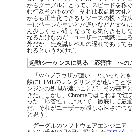
からグーグルにとって、スピードを稼
む行為そのもので、それは収益最大化
からも正当化できるリソースの投下方
ーはページが重いとか遅いなどと文句
ん少しぐらい遅くなっても気付きもし
なるだけなのだ。ユーザーの意識に上
外だが、無意識レベルの遅れであって
れるというわけだ。
起動シーケンスに見る「応答性」への
「Webブラウザが速い」といったと
般にHTMLのレンダリングが速いことや、Jav
ンジンの処理が速いことが、その基準
きた。しかし、Chromeではこれまで
った「応答性」について、徹底して最
だ。それがユーザーが感じる速さにつ
と思う。
グーグルのソフトウェアエンジニア、