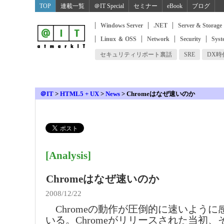
TOP
連載一覧
＠IT Special
セミナー
eBook
ブログ
Windows Server
.NET
Server & Storage
Linux ＆ OSS
Network
Security
Syst
セキュリティリポート裏話
SRE
DX
＠IT
>
HTML5 + UX
>
News
>
Chromeはなぜ速いのか
[Analysis]
Chromeはなぜ速いのか
2008/12/22
Chromeの動作が圧倒的に速いように
いる。Chromeがリリースされた当初、