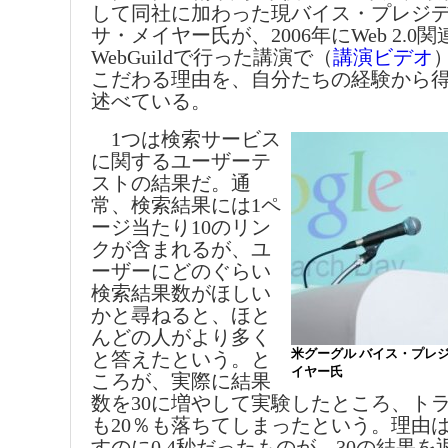
して同社に加わった現バイス・プレジ
サ・メイヤー氏が、2006年にWeb 2.0
WebGuildで行った講演で（
講演ビデオ
こだわる理由を、自分たちの経験から
述べている。
1つは検索サービス
に関するユーザーテ
ストの結果だ。通
常、検索結果には1ペ
ージ当たり10のリン
クが含まれるが、ユ
ーザーにどのぐらい
検索結果数がほしい
かと尋ねると、ほと
んどの人がより多く
米グーグル バイス・プレ
と答えたという。と
イヤー氏
ころが、実際に結果
数を30に増やして実験したところ、ト
も20％も落ちてしまったという。理由は
すのに0.4秒だったものが、30の結果を返