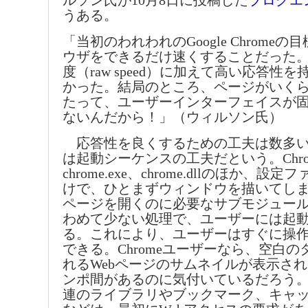
ルソン氏が10月8日に投稿した
ブログエ
うある。
「当初のわれわれのGoogle Chrome
ウザをできるだけ速くすることだった
度（raw speed）に加えて高い応答性
かった。結局のところ、ページがいく
たって、ユーザーインターフェイスが
ないんだから！」（ウィルソン氏）
応答性を良くするための工夫は数多い
は起動シーケンスの工夫だという。Chr
chrome.exe、chrome.dllのほか、
けで、ひとまずウィンドウを描いてしま
ページを開くのに必要なサブモジュー
わめて少ない処理で、ユーザーには起
る。これにより、ユーザーはすぐに操
できる。Chromeユーザーなら、空白
れるWebページのサムネイルが表示さ
ンポ間があるのに気付いているだろう
連のライブラリやブックマーク、キャ