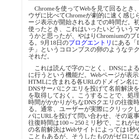
Chromeを使ってWebを見て回るとき
ウザに比べてChromeが劇的に速く感
ージ表示が開始されるまでの時間だ。初め
使ったとき、これはいったいどういう
うかと思ったが、やはりChromiumの
る。9月18日の
ブログエントリ
にある「
チ」というコロンブスの卵のようなテ
それだ。
これは読んで字のごとく、DNSによ
に行うという機能だ。Webページが表
HTMLに含まれる各URLのドメイン名
DNSサーバにクエリを投げて名前解決を
を取得しておく。こうすることで、処
時間がかかりがちなDNSクエリの往復
る。通常、ユーザーが実際にクリックし
バにURLを投げて問い合わせ、その返
往復時間は100～250ミリ秒で、これが
の名前解決はWebサイトによっては1秒
こともあるが、そうしたものがゼロに