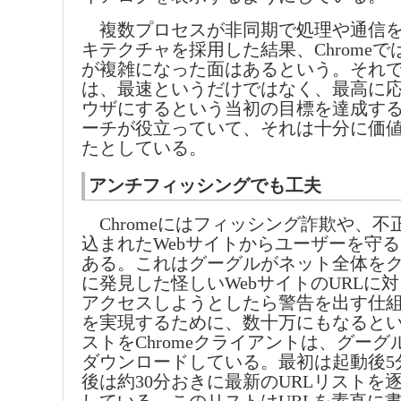
複数プロセスが非同期で処理や通信を
キテクチャを採用した結果、Chrome
が複雑になった面はあるという。それ
は、最速というだけではなく、最高に
ウザにするという当初の目標を達成す
ーチが役立っていて、それは十分に価
たとしている。
アンチフィッシングでも工夫
Chromeにはフィッシング詐欺や、不
込まれたWebサイトからユーザーを守
ある。これはグーグルがネット全体を
に発見した怪しいWebサイトのURLに
アクセスしようとしたら警告を出す仕
を実現するために、数十万にもなるとい
ストをChromeクライアントは、グー
ダウンロードしている。最初は起動後5
後は約30分おきに最新のURLリストを