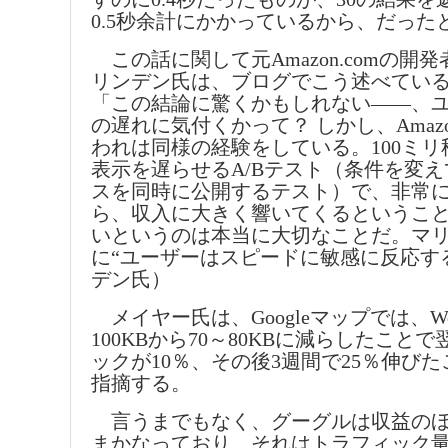
0.5秒余計にかかっているから、だった
この話に関して元Amazon.comの開
リンデン氏は、ブログでこう述べてい
「この結論に驚くかもしれない――、ユー
の遅れに気付くかって？ しかし、Amazo
われは同様の経験をしている。100ミ
表示を遅らせるA/Bテスト（条件を変え
スを同時に公開するテスト）で、非常
ら、収入に大きく響いてくるというこ
いというのは本当に大切なことだ。マ
に“ユーザーはスピードに敏感に反応す
デン氏）
メイヤー氏は、Googleマップでは、W
100KBから70～80KBに減らしたこと
ックが10％、その後3週間で25％伸び
指摘する。
言うまでもなく、グーグルは収益のほ
まかなっており、それはトラフィック