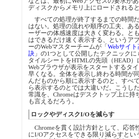
などは、最初にWebアクセスの要求が
ディスクからメモリ上にロードされる
すべての処理が終了するまでの時間だ
はない。処理の流れや順序の工夫、あ
ーザーの体感速度は大きく変わる。と
はできるだけ速く表示する、というア
ーのWebマスターチームが「
Webサイ
訣
」の1つとして公開したテクニックに
タイルシートをHTMLの先頭（HEAD
Webブラウザが表示をスタートするタ
早くなる。全体を表示し終わる時間が
んだものから順に表示するのと、すべ
ら表示するのとでは大違いだ。こうした
常識を、Chromeはデスクトップ上に
も言えるだろう。
ロックやディスクI/Oを減らす
Chromeを貫く設計方針として、応答
にI/Oアクセスをできる限り減らすとい