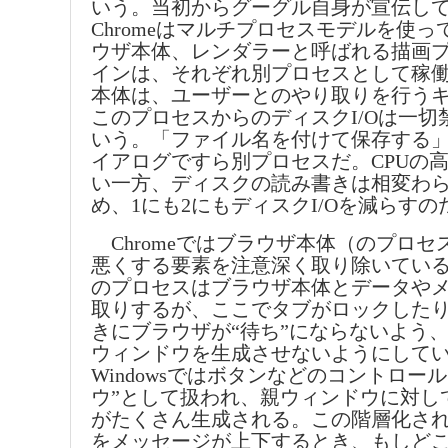
いう。当初からグーグル自身が宣伝し
Chromeはマルチプロセスモデルを使
ウザ本体、レンダラーと呼ばれる描画
インは、それぞれ別プロセスとして稼
本体は、ユーザーとのやり取りを行う
このプロセスからのディスクI/Oは一切
いう。「ファイル名を付けて保存する
イアログですら別プロセスだ。CPUの
い一方、ディスクの読み書きは相変わ
め、1にも2にもディスクI/Oを減らす
Chromeではブラウザ本体（のプロセ
悪くする要素を注意深く取り除いてい
のプロセスはブラウザ本体とデータや
取りするが、ここでタブがロックした
きにブラウザが“待ち”にならないよう
ウィンドウを生成させないようにして
Windowsではボタンなどのコントロー
ウ”として扱われ、親ウィンドウに対し
がたくさん生成される。この階層化さ
をメッセージが上下するとき、もしど