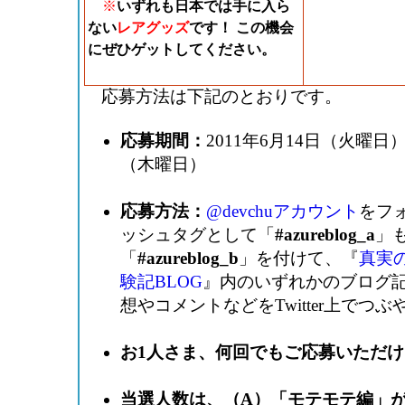
※
いずれも日本では手に入ら
ない
レアグッズ
です！ この機会
にぜひゲットしてください。
応募方法は下記のとおりです。
応募期間：
2011年6月14日（火曜日
（木曜日）
応募方法：
@devchuアカウント
をフ
ッシュタグとして「
#azureblog_a
」
「
#azureblog_b
」を付けて、『
真実
験記BLOG
』内のいずれかのブログ
想やコメントなどをTwitter上でつ
お1人さま、何回でもご応募いただけ
当選人数は、（A）「モテモテ編」が