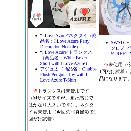
“I Love Azure”ネクタイ（商
品名：I Love Azure Party
SWATC
Decoration Necktie）
クロノプ
“I Love Azure”トランクス
STREET 
（商品名：White Boxer
Short with I Love Azure）
※
未使用（
アジュ太（商品名：Chubbs
1回だけ試着）
Plush Penguin Toy with I
品になります
Love Azure T-Shirt
※
トランクスは未使用です
（Mサイズですが、見た感じで
はかなり大きいです）。ネクタ
イも未使用（今回の写真撮影で1
回だけ試着）。