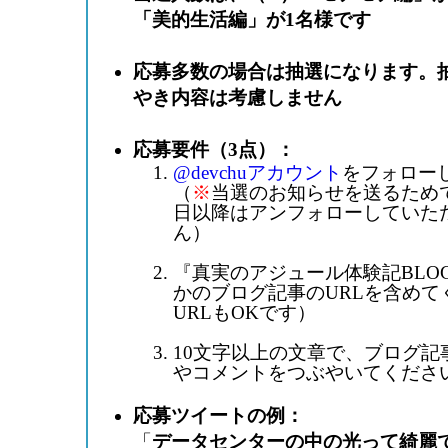
「美的生活編」が1名様です
応募多数の場合は抽選になります。
やき内容は考慮しません
応募要件（3点）：
@devchuアカウント
をフォロー
（
※
当選のお知らせを送るためで
日以降はアンフォローしていた
ん）
『真実のアジュール体験記BLO
かのブログ記事のURLを含めて
URLもOKです）
10文字以上の文章で、ブログ記
やコメントをつぶやいてくださ
応募ツイートの例：
「
データセンターの中の光って綺麗