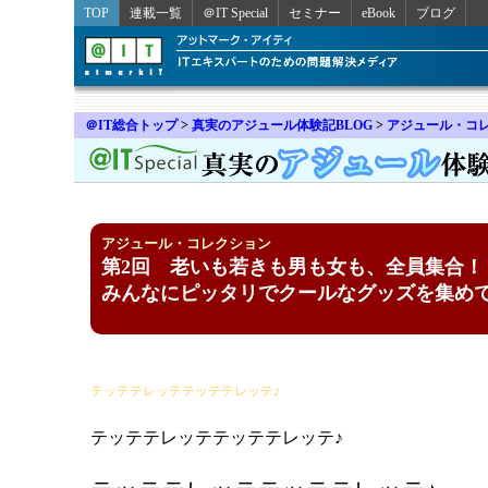
TOP
連載一覧
＠IT Special
セミナー
eBook
ブログ
＠IT総合トップ
>
真実のアジュール体験記BLOG
>
アジュール・コ
アジュール・コレクション
第2回 老いも若きも男も女も、全員集合！
みんなにピッタリでクールなグッズを集め
テッテテレッテテッテテレッテ♪
テッテテレッテテッテテレッテ♪