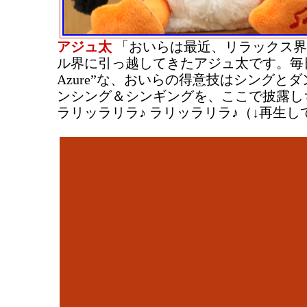
アジュ太
「おいらは最近、リラックス界
ル界に引っ越してきたアジュ太です。毎日が“
Azure”な、おいらの得意技はシングと
ンシング＆シンギングを、ここで披露し
ラリッラリラ♪ ラリッラリラ♪（↓再生し