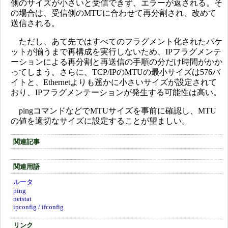
側のサイズが小さいと受信できず、エラーが返される。そ
の場合は、受信側のMTUに合わせて再分割され、改めて
送信される。
ただし、あて先ではすべてのフラグメント化されたパケ
ットが揃うまで再構成を実行しないため、IPフラグメンテ
ーションによる再分割と再送信の手順の分だけ時間がかか
ってしまう。さらに、TCP/IPのMTUの最小サイズは576バ
イトと、Ethernetよりも遥かに小さいサイズが設定されて
おり、IPフラグメンテーションが発生する可能性は高い。
pingコマンドなどでMTUサイズを事前に確認し、MTU
の値を適切なサイズに設定することが望ましい。
関連記事
関連用語
ルータ
ping
netstat
ipconfig / ifconfig
リンク