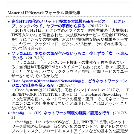
Master of IP Network フォーラム 新着記事
完全HTTPS化のメリットと極意を大規模Webサービス――ピクシ
ブ、クックパッド、ヤフーの事例から探る
（2017/7/13）
2017年6月21日、ピクシブのオフィスで、同社主催の「大規模HT
TPS導入Night」が開催された。大規模Webサービスで完全HTTPS化
を行うに当たっての技術的、および非技術的な悩みや成果をテーマ
に、ヤフー、クックパッド、ピクシブの3社が、それぞれの事例に
ついて語り合った
ソラコムは、あなたの気が付かないうちに、少しずつ「次」へ進ん
でいる
（2017/7/6）
ソラコムは、「トランスポート技術への非依存」度を高めてい
る。当初はIoT用格安SIMというイメージもあったが、徐々に脱皮し
ようとしている。パブリッククラウドと同様、付加サービスでユー
ザーをつかんでいるからだ
Cisco SystemsのIntent-based Networkingは、どうネットワークエン
ジニアの仕事を変えるか
（2017/7/4）
Cisco Systemsは2017年6月、同社イベントCisco Live 2017で、「T
HE NETWORK. INTUITIVE.」あるいは「Intent-based Networking」と
いった言葉を使い、ネットワークの構築・運用、そしてネットワー
クエンジニアの仕事を変えていくと説明した。これはどういうこと
なのだろうか
ifconfig ～（IP）ネットワーク環境の確認／設定を行う
（2017/7/
3）
ifconfigは、LinuxやmacOSなど、主にUNIX系OSで用いるネット
ワーク環境の状態確認、設定のためのコマンドだ。IPアドレスやサ
ブネットマスク、ブロードキャストアドレスなどの基本的な設定が