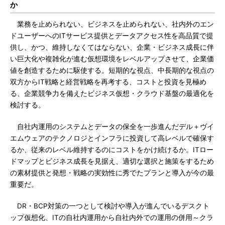
か
業務を止められない、ビジネスを止められない、社内外のエン
ドユーザーへのITサービス提供とデータアクセス性を高品質で提
供し、かつ、維持しなくてはならない、企業・ビジネス成長に伴
い巨大化や複雑化が進む仮想環境をレベルアップさせて、企業価
値を創造するために駆使する。短期的な視点、中長期的な視点の
双方からIT戦略と経営戦略を再考する、コストと投資を見極め
る、企業競争力を備えたビジネス仮想・クラウド基盤の最適化を
検討する。
自社内運用のシステムとデータの保全を一歩進んだデル＋ヴイ
エムウェアのテクノロジとインフラに投資して高レベルで確保す
るか、従来のレベル維持するのにコストをかけ続けるか。ITロー
ドマップとビジネス成長を見据え、適切な選択と施策をするため
の素材提供と発想・戦略の実効性に秀でたプランと導入が今の最
重要だ。
DR・BCP対策の一つとして検討や導入が進んでいるデスクト
ップ仮想化、ITの自社内運用から自社内外での運用の併用～クラ