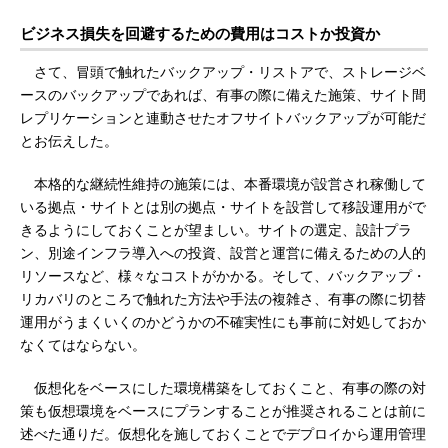
ビジネス損失を回避するための費用はコストか投資か
さて、冒頭で触れたバックアップ・リストアで、ストレージベ
ースのバックアップであれば、有事の際に備えた施策、サイト間
レプリケーションと連動させたオフサイトバックアップが可能だ
とお伝えした。
本格的な継続性維持の施策には、本番環境が設営され稼働して
いる拠点・サイトとは別の拠点・サイトを設営して移設運用がで
きるようにしておくことが望ましい。サイトの選定、設計プラ
ン、別途インフラ導入への投資、設営と運営に備えるための人的
リソースなど、様々なコストがかかる。そして、バックアップ・
リカバリのところで触れた方法や手法の複雑さ、有事の際に切替
運用がうまくいくのかどうかの不確実性にも事前に対処しておか
なくてはならない。
仮想化をベースにした環境構築をしておくこと、有事の際の対
策も仮想環境をベースにプランすることが推奨されることは前に
述べた通りだ。仮想化を施しておくことでデプロイから運用管理