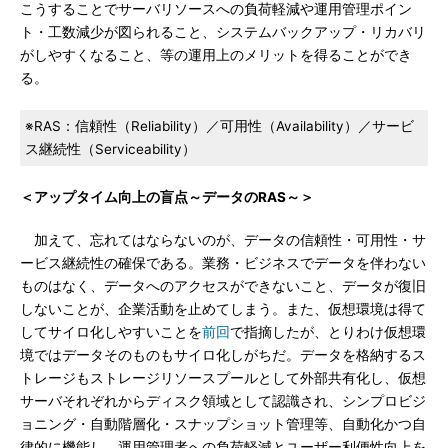
こうすることでサーバリソースへの負荷軽減や運用管理ポイン
ト・工数減少が図られること、システムバックアップ・リカバリ
がしやすくなること、等の運用上のメリットを得ることができ
る。
※RAS：信頼性（Reliability）／可用性（Availability）／サービ
ス継続性（Serviceability）
＜アップタイム向上の盲点～データのRAS～＞
加えて、忘れてはならないのが、データの信頼性・可用性・サ
ービス継続性の確保である。業務・ビジネスでデータを伴わない
ものはなく、データへのアクセスができないこと、データが復旧
しないことが、企業活動を止めてしまう。また、仮想環境は得て
してサイロ化しやすいことを
前回
で指摘したが、とりわけ仮想環
境ではデータそのものもサイロ化しがちだ。データを格納するス
トレージもストレージリソースプールとして外部共有化し、仮想
サーバそれぞれからディスク領域として認識され、シンプロビジ
ョニング・自動階層化・スナップショット管理等、自動化かつ自
律的に機能し、運用管理者への負荷軽減とユーザー利便性向上を