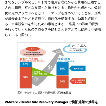
までをシンプル化し、IT予算で運用管理にかかる費用を圧縮する
方向に転換、有効な投資へと振り向ける。物理から仮想へ、仮想
化の先のクラウドへととロードマップを進めていくことが、企業
が成長途上でたどる道筋だ。仮想化を構築する、効果を継続す
る、企業競争力を創るための素地とする---経営上の戦略的投資
を行っていくためのプロセスを踏むことをデルでは従来より提唱
している（図5）。
図5：デルからの提案～発想転換で戦略的投資
VMware vCenter Site Recovery Managerで復旧施策の効果を