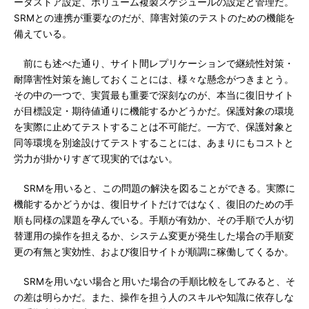
ータストア設定、ボリューム複製スケジュールの設定と管理だ。
SRMとの連携が重要なのだが、障害対策のテストのための機能を
備えている。
前にも述べた通り、サイト間レプリケーションで継続性対策・
耐障害性対策を施しておくことには、様々な懸念がつきまとう。
その中の一つで、実質最も重要で深刻なのが、本当に復旧サイト
が目標設定・期待値通りに機能するかどうかだ。保護対象の環境
を実際に止めてテストすることは不可能だ。一方で、保護対象と
同等環境を別途設けてテストすることには、あまりにもコストと
労力が掛かりすぎて現実的ではない。
SRMを用いると、この問題の解決を図ることができる。実際に
機能するかどうかは、復旧サイトだけではなく、復旧のための手
順も同様の課題を孕んでいる。手順が有効か、その手順で人が切
替運用の操作を担えるか、システム変更が発生した場合の手順変
更の有無と実効性、および復旧サイトが順調に稼働してくるか。
SRMを用いない場合と用いた場合の手順比較をしてみると、そ
の差は明らかだ。また、操作を担う人のスキルや知識に依存しな