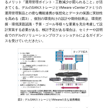
るメリット『運用管理ポイント・工数減少が図られること』が活
きてくる。デルのSANストレージとVMware vCenterファミリの
運用管理製品との密な機能連携が仮想化とデータの保護に実効性
を高める（図3）。個別の環境向けの設計や期待効果は、環境把
握・環境課題認識・予算・ゴール等様々な要素を充分考慮して設
計実装する必要がある。検討予定がある場合は、セミナーや説明
会でのデルのソリューションプロフェッショナルによるガイダン
スを受けていただきたい。
図3：デルSANストレージとVMwareの主な連携機能