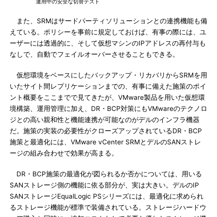
運用中の安全な切替テスト
また、SRMはサードパーティソリューションとの連携機能も備
えている。ポリシーを事前に規定しておけば、有事の際には、ユ
ーザーには透過的に、そして仮想マシンのIPアドレスの再付与も
なしで、自動でフェイルオーバーさせることもできる。
仮想環境をベースにしたバックアップ・リカバリからSRMを用
いたサイト間レプリケーションまでの、有事に備えた施策のポイ
ント概要をここまでで見てきたが、VMware製品を用いた仮想環
境構築、運用管理に加え、DR・BCP対策にもVMwareのテクノロ
ジとの高い親和性と機能連携が可能なのがデルのインフラ機器
だ。施策の実装の必要性がクローズアップされているDR・BCP
施策と最適化には、VMware vCenter SRMとデルのSANストレ
ージの組み合わせで効果が高まる。
DR・BCP施策の最適化が図られるか否かについては、用いる
SANストレージ側の機能に依る部分が、実は大きい。デルのIP
SANストレージEqualLogic PSシリーズには、最適化に求められ
るストレージ機能が標準で装備されている。ストレージハードウ