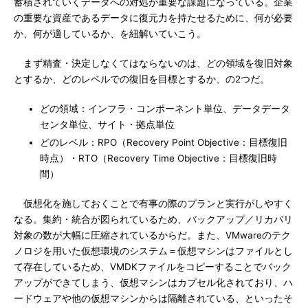
蓄積されていくデータへの対処が重要な課題になっている。企業
の重要な資産であるデータに復元力を持たせるために、何が必要
か、何が適しているか、を紐解いていこう。
まず精査・決定しなくてはならないのは、どの領域を復旧対象
とするか、どのレベルでの復旧を目標とするか、の2つだ。
どの領域：インフラ・コンポーネント単位、データデータ
センタ単位、サイト・拠点単位
どのレベル：RPO（Recovery Point Objective：目標復旧
時点）・RTO（Recovery Time Objective：目標復旧時
間）
仮想化を施しておくことで有事の際のプランと実行がしやすく
なる。集約・統合が図られているため、バックアップ／リカバリ
対象の数が大幅に圧縮されているからだ。また、VMwareのテク
ノロジを用いた仮想環境のシステム＝仮想マシンはファイルとし
て存在しているため、VMDKファイルをコピーすることでバック
アップができてしまう、仮想マシンはカプセル化されており、ハ
ードウェアや他の仮想マシンからは隔離されている、といったそ