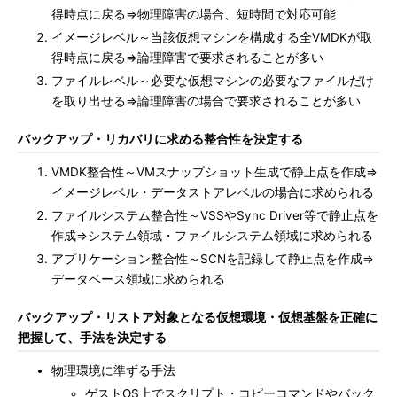
得時点に戻る⇒物理障害の場合、短時間で対応可能
イメージレベル～当該仮想マシンを構成する全VMDKが取
得時点に戻る⇒論理障害で要求されることが多い
ファイルレベル～必要な仮想マシンの必要なファイルだけ
を取り出せる⇒論理障害の場合で要求されることが多い
バックアップ・リカバリに求める整合性を決定する
VMDK整合性～VMスナップショット生成で静止点を作成⇒
イメージレベル・データストアレベルの場合に求められる
ファイルシステム整合性～VSSやSync Driver等で静止点を
作成⇒システム領域・ファイルシステム領域に求められる
アプリケーション整合性～SCNを記録して静止点を作成⇒
データベース領域に求められる
バックアップ・リストア対象となる仮想環境・仮想基盤を正確に
把握して、手法を決定する
物理環境に準ずる手法
ゲストOS上でスクリプト・コピーコマンドやバック