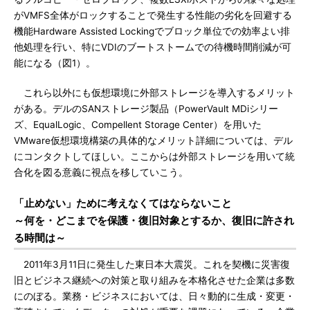
がVMFS全体がロックすることで発生する性能の劣化を回避する
機能Hardware Assisted Lockingでブロック単位での効率よい排
他処理を行い、特にVDIのブートストームでの待機時間削減が可
能になる（図1）。
これら以外にも仮想環境に外部ストレージを導入するメリット
がある。デルのSANストレージ製品（PowerVault MDiシリー
ズ、EqualLogic、Compellent Storage Center）を用いた
VMware仮想環境構築の具体的なメリット詳細については、デル
にコンタクトしてほしい。ここからは外部ストレージを用いて統
合化を図る意義に視点を移していこう。
「止めない」ために考えなくてはならないこと
～何を・どこまでを保護・復旧対象とするか、復旧に許され
る時間は～
2011年3月11日に発生した東日本大震災。これを契機に災害復
旧とビジネス継続への対策と取り組みを本格化させた企業は多数
にのぼる。業務・ビジネスにおいては、日々動的に生成・変更・