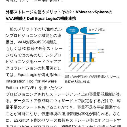
外部ストレージを使うメリットその2：VMware vSphereの
VAAI機能とDell EqualLogicの機能連携
前のメリットその1で触れたシ
ンプロビジョニング機能との連
携は、VAAI対応のiSCSI接続、
もしくはFC接続の外部ストレー
ジならではのものだ。シンプロ
ビジョニング用ハードウェアア
クセラレーションの利用例とし
ては、EqualLogicが備えるHost
図1：VAAI有効化で処理時間とリソース
Integration Tool for VMware
負荷が大幅に軽減
Edition（HIT/VE）を用いたシン
プロビジョニングされたストレージアレイ上の容量監視機能があ
る。データストア作成時にウィザード上で設定をするだけで、容
量不足のアラートをあげることができ、容量不足を事前回避する
ことが可能になり、仮想環境の運用管理効率化が図られる。さら
に、ESXiホスト側のリソース負荷をストレージ側にオフロードす
るフルコピー・ゼロブロック、複数ESXiホストからの様々な処理