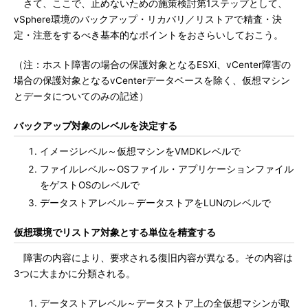
さて、ここで、止めないための施策検討第1ステップとして、
vSphere環境のバックアップ・リカバリ／リストアで精査・決
定・注意をするべき基本的なポイントをおさらいしておこう。
（注：ホスト障害の場合の保護対象となるESXi、vCenter障害の
場合の保護対象となるvCenterデータベースを除く、仮想マシン
とデータについてのみの記述）
バックアップ対象のレベルを決定する
イメージレベル～仮想マシンをVMDKレベルで
ファイルレベル～OSファイル・アプリケーションファイル
をゲストOSのレベルで
データストアレベル～データストアをLUNのレベルで
仮想環境でリストア対象とする単位を精査する
障害の内容により、要求される復旧内容が異なる。その内容は
3つに大まかに分類される。
データストアレベル～データストア上の全仮想マシンが取