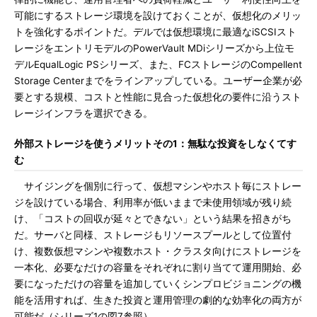
可能にするストレージ環境を設けておくことが、仮想化のメリッ
トを強化するポイントだ。デルでは仮想環境に最適なiSCSIスト
レージをエントリモデルのPowerVault MDiシリーズから上位モ
デルEqualLogic PSシリーズ、また、FCストレージのCompellent
Storage Centerまでをラインアップしている。ユーザー企業が必
要とする規模、コストと性能に見合った仮想化の要件に沿うスト
レージインフラを選択できる。
外部ストレージを使うメリットその1：無駄な投資をしなくてす
む
サイジングを個別に行って、仮想マシンやホスト毎にストレー
ジを設けている場合、利用率が低いままで未使用領域が残り続
け、「コストの回収が延々とできない」という結果を招きがち
だ。サーバと同様、ストレージもリソースプールとして位置付
け、複数仮想マシンや複数ホスト・クラスタ向けにストレージを
一本化、必要なだけの容量をそれぞれに割り当てて運用開始、必
要になっただけの容量を追加していくシンプロビジョニングの機
能を活用すれば、生きた投資と運用管理の劇的な効率化の両方が
可能だ（シリーズ1の図7参照）。