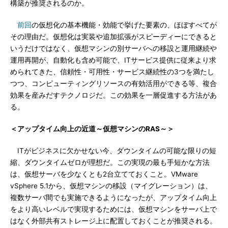
構築が推奨されるのか。
前回
の仮想化の基本機能・効能で挙げた要素の、ほぼすべてが
その理由だ。仮想化は実装や追加拡張がスピーディーにできると
いうだけではなく、仮想マシンの別サーバへの移設と運用継続や
運用再開が、自動化も含め可能で、ITサービス提供に従来より求
められてきた、信頼性・可用性・サービス継続性の3つを満たし
つつ、コンピューティングリソースの有効活用ができる等、複合
効果を産みだすテクノロジだ。この効果を一層促進する方法があ
る。
＜アップタイム向上の近道～仮想マシンのRAS～＞
ITがビジネスに欠かせない今、ダウンタイムの可能な限りの短
縮、ダウンタイムゼロが理想だ。この実現の最も手短かな方法
は、仮想サーバを少なくとも2台立てておくこと。VMware
vSphere 5.1から、仮想マシンの移設（マイグレーション）は、
複数サーバ間でも実施できるようになったが、アップタイム向上
をより高いレベルで実現するためには、仮想マシンをサーバ上で
はなく外部共有ストレージ上に配置しておくことが推奨される。