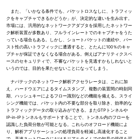
また、「いかなる条件でも、パケットロスなしに、トラフィッ
クをキャプチャできるかどうか」が、決定的な違いを生み出す。
市場には、汎用的なネットワークアダプタを採用したネットワー
ク解析装置が多数あり、フルラインレートでのキャプチャをうた
っている場合もある。しかし、ショートパケットの連続や、バー
スト性の高いトラフィックに遭遇すると、とたんに100％のキャ
プチャが保証できなくなる場合がある。例えばアナリティクスベ
ースのセキュリティで、不審なパケットを見逃すかもしれないと
いうのでは、目的を果たせないことになってしまう。
ナパテックのネットワーク解析アクセラレータは、これに加
え、ハードウエアによるタイムスタンプ、複数の装置間の時刻同
期、ハッシュキーによるフロー識別などの機能を備える。スライ
シング機能では、パケット内の不要な部分を取り除き、効率的な
トラフィックデータの取り込みができる。またGTPトンネルや
IP-in-IPトンネルもサポートすることで、トンネル内のフローを
認識した負荷分散が可能となる。これらのオフロード機能によ
り、解析アプリケーションの処理負荷を軽減し高速化すること
で、高速ネットワークにおけるリアルタイムでの知見の提供を可