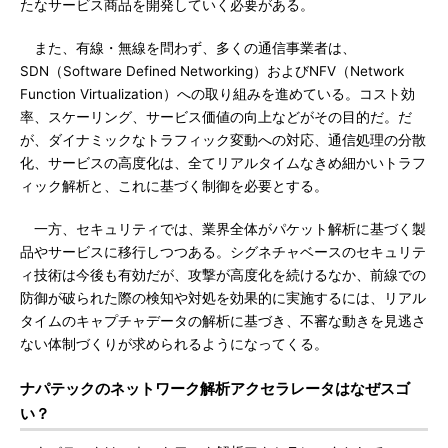
たなサービス商品を開発していく必要がある。
また、有線・無線を問わず、多くの通信事業者は、
SDN（Software Defined Networking）およびNFV（Network
Function Virtualization）への取り組みを進めている。コスト効
率、スケーリング、サービス価値の向上などがその目的だ。だ
が、ダイナミックなトラフィック変動への対応、通信処理の分散
化、サービスの高度化は、全てリアルタイムなきめ細かいトラフ
ィック解析と、これに基づく制御を必要とする。
一方、セキュリティでは、業界全体がパケット解析に基づく製
品やサービスに移行しつつある。シグネチャベースのセキュリテ
ィ技術は今後も有効だが、攻撃が高度化を続けるなか、前線での
防御が破られた際の検知や対処を効果的に実施するには、リアル
タイムのキャプチャデータの解析に基づき、不審な動きを見逃さ
ない体制づくりが求められるようになってくる。
ナパテックのネットワーク解析アクセラレータはなぜスゴ
い？