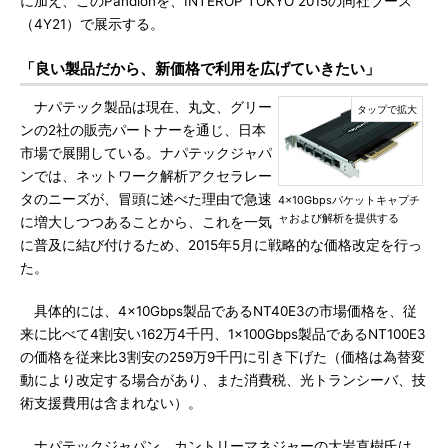
に加え、このPandionを、INTEROP TOKYO 2015の同社ブース
（4Y21）で展示する。
「良い製品だから、新価格で利用を広げていきたい」
ナパテック製品は現在、丸文、グリー
ンの2社の販売パートナーを通じ、日本
市場で展開している。ナパテックジャパ
ンでは、ネットワーク解析アクセラレー
タのニーズが、冒頭に述べた理由で急速
4×10Gbpsパケットキャプチ
ャおよび解析を提供する
に増大しつつあることから、これを一気
に普及に結び付けるため、2015年5月に戦略的な価格改定を行っ
た。
具体的には、4×10Gbps製品であるNT40E3の市場価格を、従
来に比べて4割安い162万4千円、1×100Gbps製品であるNT100E3
の価格を従来比3割安の259万9千円に引き下げた（価格は為替変
動により改定する場合があり、また消費税、光トランシーバ、技
術支援費用は含まれない）。
ナパテックジャパン カントリーマネジャーの大岩直樹氏は、