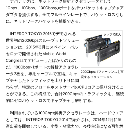
ナパテックは、ネットワーク解析アクセラレータとして
1Gbps、10Gbps、100Gbpsのポートを持つパケットキャプチャア
ダプタを提供する。全てフルラインレートで、パケットロスなし
に、ネットワークパケットを捕捉できる。
INTEROP TOKYO 2015でデモされる
世界初の200Gbpsスループットソリュー
ションは、2015年3月にスペイン・バル
セロナで開催されたMobile World
Congressでデビューしたばかりのもの
だ。100Gbps×1ポートの解析アクセラレ
200Gbpsパフォーマンスを実
ータ2枚を、専用ケーブルで直結。キャ
現するソリューション
プチャしたトラフィックを上り下りに関
わらず、特定のフローをホストサーバのCPUコアに振り分けるこ
とができる。この構成で、合計200Gbpsのトラフィックを、継続
的にゼロパケットロスでキャプチャし解析する。
利用されている100Gbps解析アクセラレータは、ハードウエア
としては、INTEROP TOKYO 2014で紹介され、2014年12月に量
産出荷を開始している。小型・省電力で、今後主流になる可能性