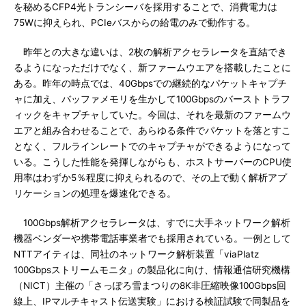
を秘めるCFP4光トランシーバを採用することで、消費電力は
75Wに抑えられ、PCIeバスからの給電のみで動作する。
昨年との大きな違いは、2枚の解析アクセラレータを直結でき
るようになっただけでなく、新ファームウエアを搭載したことに
ある。昨年の時点では、40Gbpsでの継続的なパケットキャプチ
ャに加え、バッファメモリを生かして100Gbpsのバーストトラフ
ィックをキャプチャしていた。今回は、それを最新のファームウ
エアと組み合わせることで、あらゆる条件でパケットを落とすこ
となく、フルラインレートでのキャプチャができるようになって
いる。こうした性能を発揮しながらも、ホストサーバーのCPU使
用率はわずか5％程度に抑えられるので、その上で動く解析アプ
リケーションの処理を爆速化できる。
100Gbps解析アクセラレータは、すでに大手ネットワーク解析
機器ベンダーや携帯電話事業者でも採用されている。一例として
NTTアイティは、同社のネットワーク解析装置「viaPlatz
100Gbpsストリームモニタ」の製品化に向け、情報通信研究機構
（NICT）主催の「さっぽろ雪まつりの8K非圧縮映像100Gbps回
線上、IPマルチキャスト伝送実験」における検証試験で同製品を