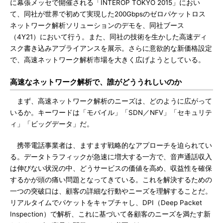
に幕張メッセで開催される「INTEROP TOKYO 2015」におい
て、同社が世界で初めて実現した200Gbpsのゼロパケットロス
ネットワーク解析ソリューションのデモを、同社ブース
（4Y21）において行う。また、同社の技術を生かした高速ディ
スク書き込みアプライアンスを展示。さらに意欲的な新価格設定
で、高速ネットワーク解析市場を大きく広げようとしている。
高速なネットワーク解析で、誰がどううれしいのか
まず、高速ネットワーク解析のニーズは、どのように広がって
いるか。キーワードは「モバイル」「SDN／NFV」「セキュリテ
ィ」「ビッグデータ」だ。
携帯電話事業者は、ますます戦略的なアプローチを迫られてい
る。データトラフィックが急速に増大する一方で、音声通話収入
は伸びない状況の中、どうサービスの価値を高め、収益性を確保
するかが頭の痛い問題となってきている。これを解決するための
一つの突破口は、顧客の詳細な行動やニーズを理解することだ。
リアルタイムでパケットをキャプチャし、DPI（Deep Packet
Inspection）で解析、これに基づいて各顧客のニーズを満たす新