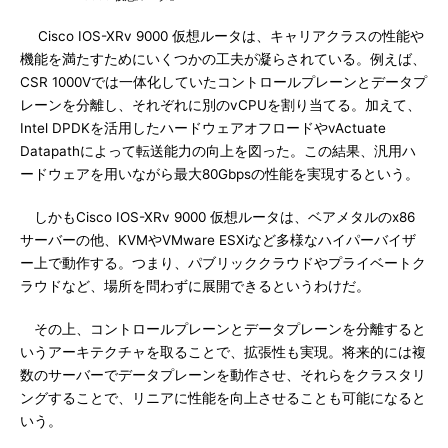
Cisco IOS-XRv 9000 仮想ルータは、キャリアクラスの性能や
機能を満たすためにいくつかの工夫が凝らされている。例えば、
CSR 1000Vでは一体化していたコントロールプレーンとデータプ
レーンを分離し、それぞれに別のvCPUを割り当てる。加えて、
Intel DPDKを活用したハードウェアオフロードやvActuate
Datapathによって転送能力の向上を図った。この結果、汎用ハ
ードウェアを用いながら最大80Gbpsの性能を実現するという。
しかもCisco IOS-XRv 9000 仮想ルータは、ベアメタルのx86
サーバーの他、KVMやVMware ESXiなど多様なハイパーバイザ
ー上で動作する。つまり、パブリッククラウドやプライベートク
ラウドなど、場所を問わずに展開できるというわけだ。
その上、コントロールプレーンとデータプレーンを分離すると
いうアーキテクチャを取ることで、拡張性も実現。将来的には複
数のサーバーでデータプレーンを動作させ、それらをクラスタリ
ングすることで、リニアに性能を向上させることも可能になると
いう。