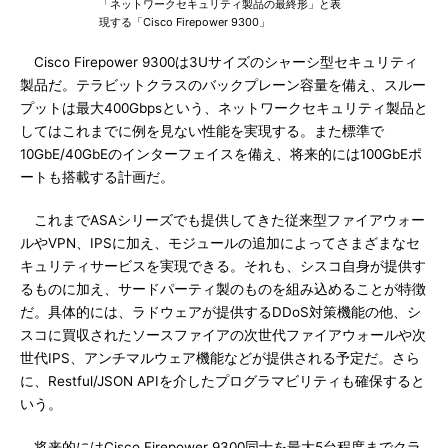
「ネットワークセキュリティ製品の最終形」と表
現する「Cisco Firepower 9300」
Cisco Firepower 9300は3Uサイズのシャーシ型セキュリティ
製品だ。テラビットクラスのバックプレーン容量を備え、スルー
プットは最大400Gbpsという、ネットワークセキュリティ製品と
してはこれまでに例を見ない性能を実現する。また標準で
10GbE/40GbEのインターフェイスを備え、将来的には100GbEポ
ートも搭載する計画だ。
これまでASAシリーズでも提供してきた従来型ファイアウォー
ルやVPN、IPSに加え、モジュールの追加によってさまざまなセ
キュリティサービスを実現できる。それも、シスコ自身が提供す
るものに加え、サードパーティ製のものを組み込めることが特徴
だ。具体的には、ラドウェアが提供するDDoS対策機能の他、シ
スコに買収されたソースファイアの次世代ファイアウォールや次
世代IPS、アンチマルウェア機能などが提供される予定だ。さら
に、Restful/JSON APIを介したプログラマビリティも確保すると
いう。
将来的にはCisco Firepower 9300同士を最大5台程度までクラ