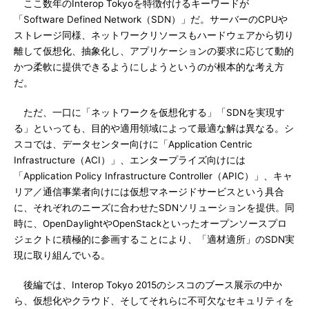
ここ数年のInterop Tokyoを特徴付けるキーワードが
「Software Defined Network（SDN）」だ。サーバーのCPUや
ストレージ同様、ネットワークリソースもハードウェアから切り
離して仮想化、抽象化し、アプリケーションの要求に応じて動的
かつ柔軟に提供できるようにしようというのが根本的な考え方
だ。
ただ、一口に「ネットワークを仮想化する」「SDNを実現す
る」といっても、目的や適用領域によって最適な解は異なる。シ
スコでは、データセンター向けに「Application Centric
Infrastructure（ACI）」、エンタープライズ向けには
「Application Policy Infrastructure Controller（APIC）」、キャ
リア／通信事業者向けには仮想マネージドサービスという具合
に、それぞれのニーズに合わせたSDNソリューションを提供。同
時に、OpenDaylightやOpenStackといったオープンソースプロ
ジェクトに積極的に参画することにより、「適材適所」のSDN実
現に取り組んでいる。
後編では、Interop Tokyo 2015のシスコのブース展示の中か
ら、仮想化やクラウド、そしてそれらに不可欠なセキュリティを