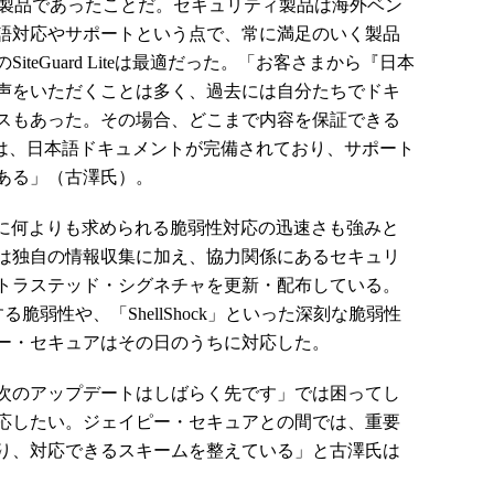
製品であったことだ。セキュリティ製品は海外ベン
語対応やサポートという点で、常に満足のいく製品
teGuard Liteは最適だった。「お客さまから『日本
声をいただくことは多く、過去には自分たちでドキ
スもあった。その場合、どこまで内容を保証できる
 Liteは、日本語ドキュメントが完備されており、サポート
ある」（古澤氏）。
WAF製品に何よりも求められる脆弱性対応の迅速さも強みと
は独自の情報収集に加え、協力関係にあるセキュリ
トラステッド・シグネチャを更新・配布している。
」に関する脆弱性や、「ShellShock」といった深刻な脆弱性
ー・セキュアはその日のうちに対応した。
次のアップデートはしばらく先です」では困ってし
応したい。ジェイピー・セキュアとの間では、重要
り、対応できるスキームを整えている」と古澤氏は