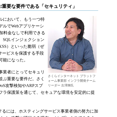
ぶ重要な要件である「セキュリティ」
ルにおいて、もう一つ特
ルでWebアプリケーシ
追加料金なしで利用できる
、SQLインジェクション
XSS）といった脆弱（ぜ
サービスを保護する手段
可能になった。
事業者にとってセキュリ
さくらインターネット プラットフ
並ぶ重要な要件だ。さく
ォーム事業部 インフラ開発チーム
oS攻撃検知やARPスプ
リーダー 古澤輝氏
フラ保護策を通じて、セキュアな環境を安定的に提
するには、ホスティングサービス事業者側の努力に加