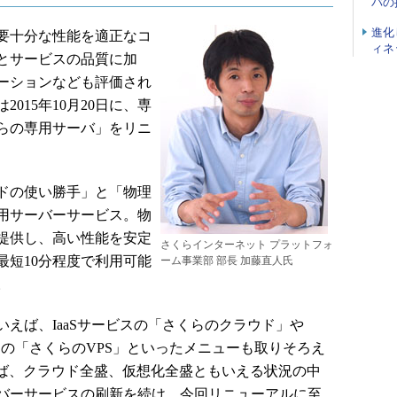
バの
進化
要十分な性能を適正なコ
ィネ
とサービスの品質に加
ーションなども評価され
015年10月20日に、専
らの専用サーバ」をリニ
ドの使い勝手」と「物理
用サーバーサービス。物
提供し、高い性能を安定
さくらインターネット プラットフォ
最短10分程度で利用可能
ーム事業部 部長 加藤直人氏
。
えば、IaaSサービスの「さくらのクラウド」や
rver）サービスの「さくらのVPS」といったメニューも取りそろえ
せば、クラウド全盛、仮想化全盛ともいえる状況の中
バーサービスの刷新を続け、今回リニューアルに至