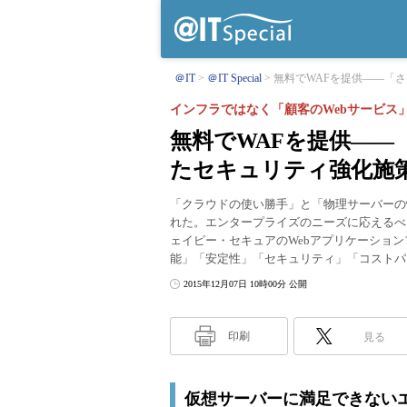
＠IT
＠IT Special
無料でWAFを提供――「さ
インフラではなく「顧客のWebサービス
無料でWAFを提供――
たセキュリティ強化施
「クラウドの使い勝手」と「物理サーバーの
れた。エンタープライズのニーズに応えるべ
ェイピー・セキュアのWebアプリケーショ
能」「安定性」「セキュリティ」「コストパ
2015年12月07日 10時00分 公開
印刷
見る
仮想サーバーに満足できない