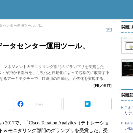
センター運用ツール、T...
関連
データセンター運用ツール、
o 2017で、マネジメント＆モニタリング部門のグランプリを受賞した
」は、IT運用でコストが掛かる部分を、可視化と自動化によって包括的に改善する
異なるアーキテクチャで、IT運用の自動化、近代化を実現する。
[
PR／＠IT
]
関連
Share
これ
リテ
2017で、「Cisco Tetration Analytics（テトレーショ
Tet
い効
ト＆モニタリング部門のグランプリを受賞した。受