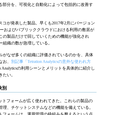
かる部分を、可視化と自動化によって包括的に改善す
16年6月にシスコが発表した製品。早くも2017年2月にバージョン
ターおよびパブリッククラウドにおける利用の敷居が
この製品だけで回していくための機能が強化され
ー組織の数が急増している。
ルがなぜ多くの組織に評価されているのかを、具体
なお、
別記事「Tetration Analyticsの意外な使われ方
tion Analyticsの利用シーンとメリットを具体的に紹介し
きたい。
決別
ラットフォームが広く使われてきた。これらの製品の
管理、チケットシステムなどの機能を備えている。
ットフォームは、運用管理の枠組みを整えるという点