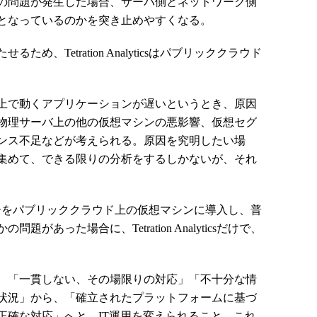
の問題が発生した場合、サーバ側とネットワーク側
となっているのかを突き止めやすくなる。
、Tetration Analyticsはパブリッククラウド
上で動くアプリケーションが遅いというとき、原因
物理サーバ上の他の仮想マシンの悪影響、仮想セグ
ンス不足などが考えられる。原因を究明したい場
集めて、できる限りの分析をするしかないが、それ
csのセンサーをパブリッククラウド上の仮想マシンに導入し、普
あった場合に、Tetration Analyticsだけで、
、「一貫しない、その場限りの対応」「不十分な情
状況」から、「確立されたプラットフォームに基づ
正確な対応」へと、IT運用を変えられること、これ